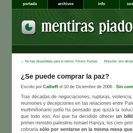
portada
archivos
info
sus
←
No hay despedidas para lo eterno: Ferenc Puskas
Pinochet: otro dict
¿Se puede comprar la paz?
Escrito por
CalheR
el 10 de Diciembre de 2006 ·
Sin com
Tras décadas de negociaciones, rupturas, violencia,
reuniones y decepciones en las relaciones entre Pale
multimillonario judío ha pensado que quizá la soluc
que todo eso. Así que ha decidido ofrecer
un bill
primer ministro palestino Ismael Haniya: los cien pri
cobraría
sólo por sentarse en la misma mesa qu