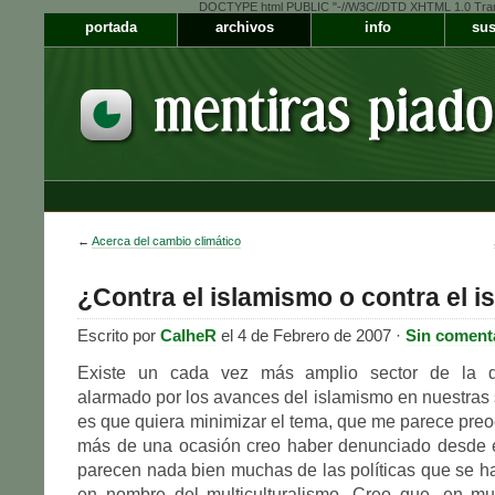
DOCTYPE html PUBLIC "-//W3C//DTD XHTML 1.0 Transiti
portada
archivos
info
sus
←
Acerca del cambio climático
¿Contra el islamismo o contra el i
Escrito por
CalheR
el 4 de Febrero de 2007 ·
Sin coment
Existe un cada vez más amplio sector de la 
alarmado por los avances del islamismo en nuestras
es que quiera minimizar el tema, que me parece pre
más de una ocasión creo haber denunciado desde 
parecen nada bien muchas de las políticas que se h
en nombre del multiculturalismo. Creo que, en m