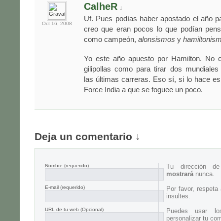
CalheR
↓
Uf. Pues podías haber apostado el año p
Oct 16,
2008
creo que eran pocos lo que podían pen
como campeón,
alonsismos
y
hamiltonis
Yo este año apuesto por Hamilton. No 
gilipollas como para tirar dos mundiale
las últimas carreras. Eso sí, si lo hace e
Force India a que se foguee un poco.
Deja un comentario ↓
Nombre
(requerido)
Tu dirección d
mostrará
nunca.
E-mail
(requerido)
Por favor, respeta
insultes.
URL de tu web (Opcional)
Puedes usar lo
personalizar tu com