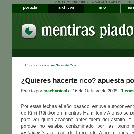
DOCTYPE html PUBLIC "-//W3C//DTD XHTML 1.0 Transiti
portada
archivos
info
sus
←
Concurso cinéfilo en Notas de Cine
¿Quieres hacerte rico? apuesta p
Escrito por
mechanical
el 16 de Octubre de 2008 ·
1 com
Por estas fechas el año pasado, estuve autoconvenci
de Kimi Räikkönen mientras Hamilton y Alonso se p
para ver quien acababa antes fuera del asfalto. Y
porque no estaba contaminado por las pamplina
fanboynistas
a favor de Fernando Alonso, pues es