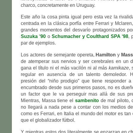
charco, concretamente en Uruguay.
Este año la cosa pinta igual pero esta vez la rivali
centrada en la clásica porfía entre Ferrari y Mclare
grandes momentos del desvarío protagonizados p
Suzuka ‘90
o
Schumacher y Coulthard SPA ‘98
, 
par de ejemplos.
Los actores de semejante opereta,
Hamilton
y
Mass
de atemperar sus nervios y ser cerebrales en un 
gana el título ni el más vacilón ni al más
kamikaze
, 
regular en ausencia de un talento demoledor. H
presión del “niño prodigio” que tiene responder a
encumbrado desde sus primeros pasos, no es dueño
un factor que le va perseguir mas allá de sus prev
Mientras, Massa tiene el
sambenito
de mal piloto,
no llegará a nada pese a contar con los medios de
como es Ferrari, en Italia el mundo del motor es tan
que el globalizador fútbol.
Y mientras estos dos literalmente se enzarzan en 