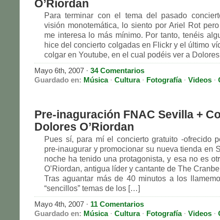
O’Riordan
Para terminar con el tema del pasado concie
visión monotemática, lo siento por Ariel Rot per
me interesa lo más mínimo. Por tanto, tenéis alg
hice del concierto colgadas en Flickr y el último 
colgar en Youtube, en el cual podéis ver a Dolores
Mayo 6th, 2007 ·
34 Comentarios
Guardado en:
Música
·
Cultura
·
Fotografía
·
Videos
·
Pre-inaguración FNAC Sevilla + Co
Dolores O’Riordan
Pues sí, para mí el concierto gratuito -ofrecido
pre-inaugurar y promocionar su nueva tienda en Se
noche ha tenido una protagonista, y esa no es ot
O’Riordan, antigua líder y cantante de The Cranber
Tras aguantar más de 40 minutos a los llamem
“sencillos” temas de los […]
Mayo 4th, 2007 ·
11 Comentarios
Guardado en:
Música
·
Cultura
·
Fotografía
·
Videos
·