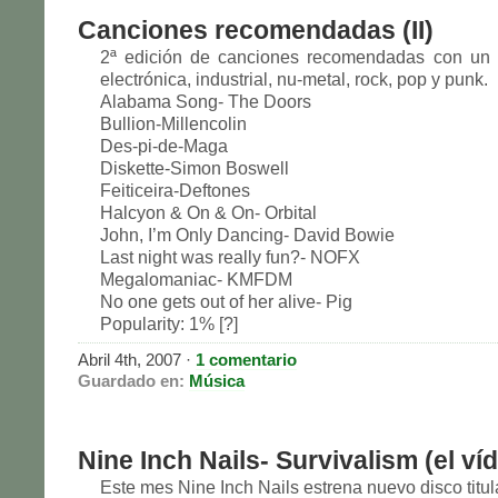
Canciones recomendadas (II)
2ª edición de canciones recomendadas con un 
electrónica, industrial, nu-metal, rock, pop y punk.
Alabama Song- The Doors
Bullion-Millencolin
Des-pi-de-Maga
Diskette-Simon Boswell
Feiticeira-Deftones
Halcyon & On & On- Orbital
John, I’m Only Dancing- David Bowie
Last night was really fun?- NOFX
Megalomaniac- KMFDM
No one gets out of her alive- Pig
Popularity: 1% [?]
Abril 4th, 2007 ·
1 comentario
Guardado en:
Música
Nine Inch Nails- Survivalism (el ví
Este mes Nine Inch Nails estrena nuevo disco titu