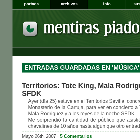
portada
archivos
info
sus
ENTRADAS GUARDADAS EN 'MÚSICA'
Territorios: Tote King, Mala Rodrig
SFDK
Ayer (día 25) estuve en el Territorios Sevilla, conc
Monasterio de la Cartuja, para ver en concierto a 
Mala Rodriguez y a los reyes de la noche SFDK.
Me sorprendió la cantidad de público que asist
chavalines de 10 años hasta algún que otro entrad
Mayo 26th, 2007 ·
5 Comentarios