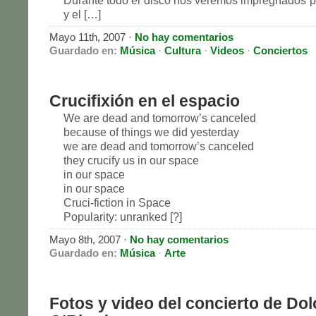
Durante todo el disco nos veremos impregnados 
y el […]
Mayo 11th, 2007 ·
No hay comentarios
Guardado en:
Música
·
Cultura
·
Videos
·
Conciertos
Crucifixión en el espacio
We are dead and tomorrow’s canceled
because of things we did yesterday
we are dead and tomorrow’s canceled
they crucify us in our space
in our space
in our space
Cruci-fiction in Space
Popularity: unranked [?]
Mayo 8th, 2007 ·
No hay comentarios
Guardado en:
Música
·
Arte
Fotos y video del concierto de Dol