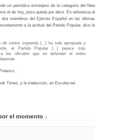
do un periódico extranjero de la categoría del New
omo el de hoy, poco queda por decir. En referencia al
 dos miembros del Ejército Español en las últimas
cretamente a la actitud del Partido Popular, dice lo
 de centro izquierda [...] ha sido apropiada y
ente, el Partido Popular [...] parece más
 a los oficiales que en defender el orden
 depende.
e Polanco…
ork Times; y la traducción, en Escolar.net.
por el momento ↓