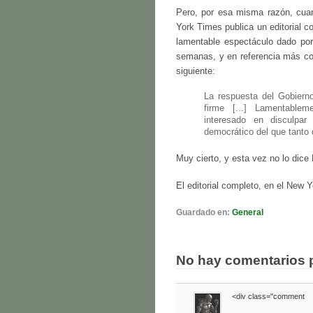
Pero, por esa misma razón, cuan
York Times publica un editorial c
lamentable espectáculo dado por
semanas, y en referencia más con
siguiente:
La respuesta del Gobierno
firme [...] Lamentablem
interesado en disculpar
democrático del que tanto
Muy cierto, y esta vez no lo dic
El editorial completo, en el New Y
Guardado en:
General
No hay comentarios 
<div class="comment