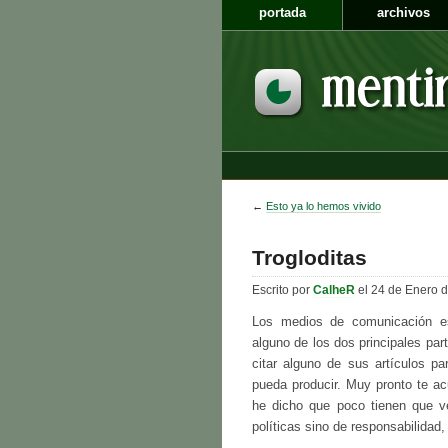
portada
archivos
←
Esto ya lo hemos vivido
Trogloditas
Escrito por
CalheR
el 24 de Enero 
Los medios de comunicación es
alguno de los dos principales part
citar alguno de sus artículos pa
pueda producir. Muy pronto te a
he dicho que poco tienen que 
políticas sino de responsabilidad, 