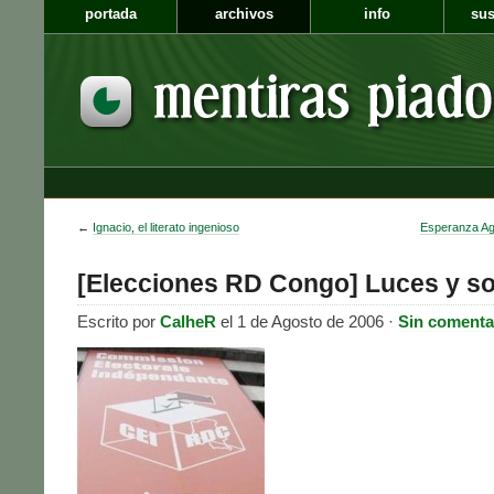
portada
archivos
info
sus
←
Ignacio, el literato ingenioso
Esperanza Agu
[Elecciones RD Congo] Luces y s
Escrito por
CalheR
el 1 de Agosto de 2006 ·
Sin comenta