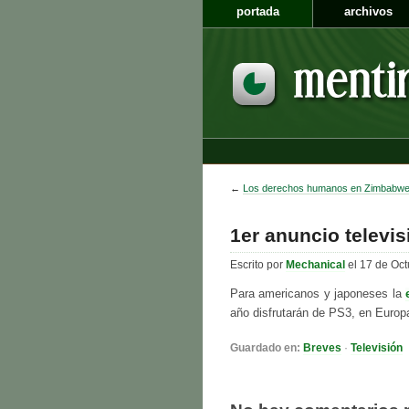
portada
archivos
←
Los derechos humanos en Zimbabw
1er anuncio televi
Escrito por
Mechanical
el 17 de Oct
Para americanos y japoneses la
año disfrutarán de PS3, en Euro
Guardado en:
Breves
·
Televisión