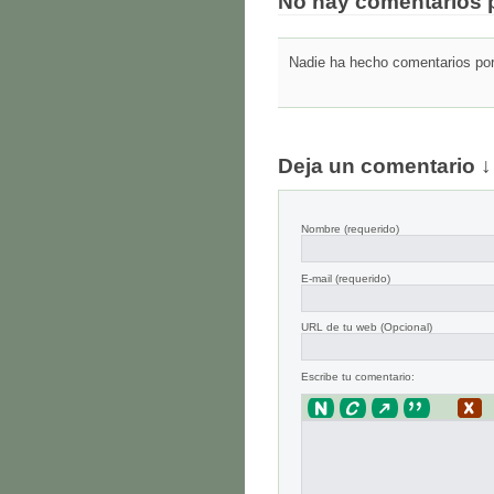
No hay comentarios 
Nadie ha hecho comentarios por 
Deja un comentario ↓
Nombre
(requerido)
E-mail
(requerido)
URL de tu web (Opcional)
Escribe tu comentario: