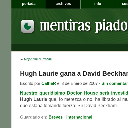
portada
archivos
info
sus
←
Mejor que el Prozac
Hugh Laurie gana a David Beckh
Escrito por
CalheR
el 3 de Enero de 2007 ·
Sin comentar
Nuestro queridísimo Doctor House será investi
Hugh Laurie
que, lo merezca o no, ha librado al m
que estaba tomando fuerza: Sir David Beckham.
Guardado en:
Breves
·
Internacional