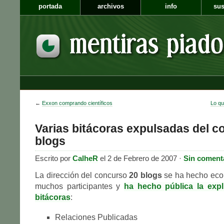
portada
archivos
info
sus
←
Exxon comprando científicos
Lo qu
Varias bitácoras expulsadas del c
blogs
Escrito por
CalheR
el 2 de Febrero de 2007 ·
Sin coment
La dirección del concurso
20 blogs
se ha hecho eco 
muchos participantes y
ha hecho pública la expl
bitácoras
:
Relaciones Publicadas