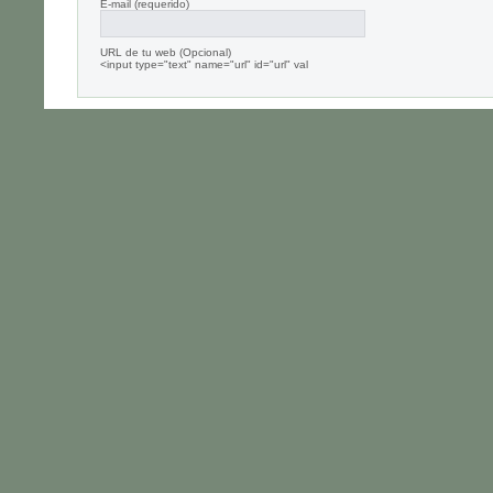
E-mail
(requerido)
URL de tu web (Opcional)
<input type="text" name="url" id="url" val