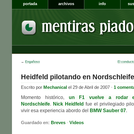
portada
archivos
info
sus
←
Engañoso
El conducto
Heidfeld pilotando en Nordschleif
Escrito por
Mechanical
el 29 de Abril de 2007 ·
1 coment
Momento histórico,
un F1 vuelve a rodar e
Nordschleife
.
Nick Heidfeld
fue el privilegiado pil
vivir esa experiencia abordo del
BMW Sauber 07
.
Guardado en:
Breves
·
Videos