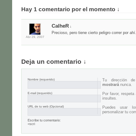
Hay 1 comentario por el momento ↓
CalheR
↓
Precioso, pero tiene cierto peligro correr por ah
Abr 29,
2007
Deja un comentario ↓
Nombre
(requerido)
Tu dirección d
mostrará
nunca.
E-mail
(requerido)
Por favor, respeta
insultes.
URL de tu web (Opcional)
Puedes usar lo
personalizar tu com
Escribe tu comentario:
<scri