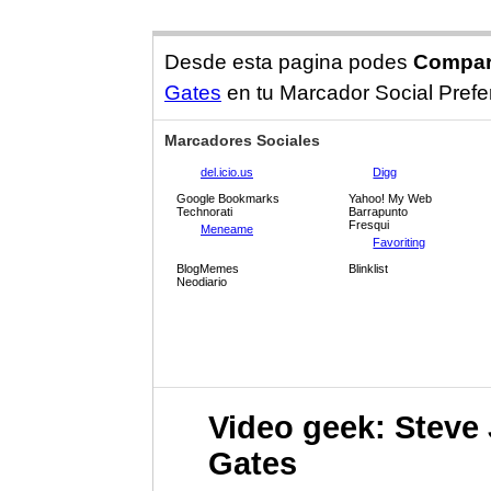
Desde esta pagina podes
Compart
Gates
en tu Marcador Social Prefer
Marcadores Sociales
del.icio.us
Digg
Google Bookmarks
Yahoo! My Web
Technorati
Barrapunto
Fresqui
Meneame
Favoriting
BlogMemes
Blinklist
Neodiario
Video geek: Steve 
Gates