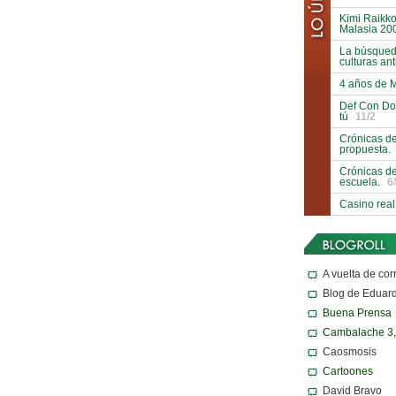
Kimi Raikko
Malasia 20
La búsqueda
culturas an
4 años de 
Def Con Do
tú
11/2
Crónicas de
propuesta.
Crónicas de
escuela.
6
Casino real
A vuelta de cor
Blog de Eduar
Buena Prensa
Cambalache 3
Caosmosis
Cartoones
David Bravo