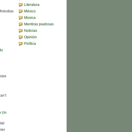
Literatura
Molestias
México
Música
Mentiras piadosas
Noticias
Opinión
Política
do
Sopa
an’t
n Un
tal
eler