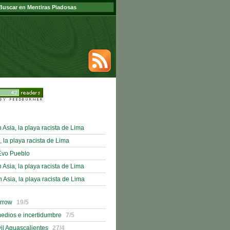
sia, la playa racista de Lima
, la playa racista de Lima
Evo Pueblo
sia, la playa racista de Lima
sia, la playa racista de Lima
orrow
19/5
medios e incertidumbre
7/5
il Aguascalientes
27/4