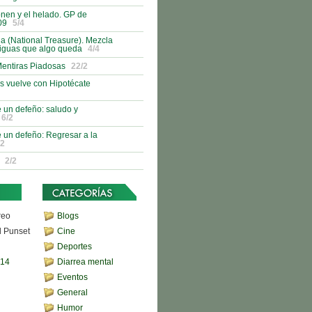
nen y el helado. GP de
09
5/4
 (National Treasure). Mezcla
tiguas que algo queda
4/4
Mentiras Piadosas
22/2
s vuelve con Hipotécate
 un defeño: saludo y
6/2
 un defeño: Regresar a la
/2
2/2
reo
Blogs
d Punset
Cine
Deportes
,14
Diarrea mental
Eventos
General
Humor