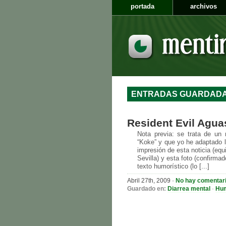
portada
archivos
ENTRADAS GUARDADA
Resident Evil Agua
Nota previa: se trata de un
“Koke” y que yo he adaptado 
impresión de esta noticia (equ
Sevilla) y esta foto (confirma
texto humorístico (lo [...]
Abril 27th, 2009
·
No hay comentar
Guardado en:
Diarrea mental
·
Hu