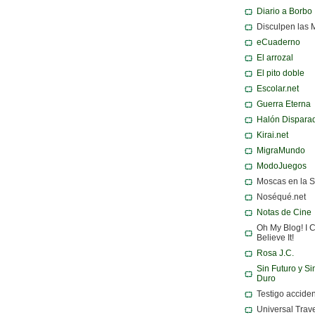
Diario a Borbo
Disculpen las 
eCuaderno
El arrozal
El pito doble
Escolar.net
Guerra Eterna
Halón Dispara
Kirai.net
MigraMundo
ModoJuegos
Moscas en la 
Noséqué.net
Notas de Cine
Oh My Blog! I C
Believe It!
Rosa J.C.
Sin Futuro y Si
Duro
Testigo acciden
Universal Trav