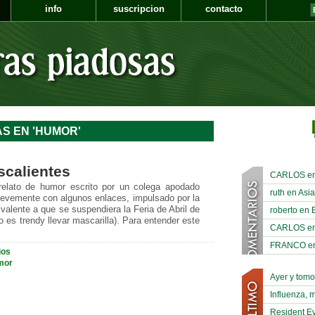
info
suscripcion
contacto
S EN 'HUMOR'
scalientes
CARLOS en A
 relato de humor escrito por un colega apodado
ruth en Asia
levemente con algunos enlaces, impulsado por la
ivalente a que se suspendiera la Feria de Abril de
roberto en 
do es trendy llevar mascarilla). Para entender este
CARLOS en A
FRANCO en A
ios
mor
Ayer y tom
Influenza, 
Resident Ev