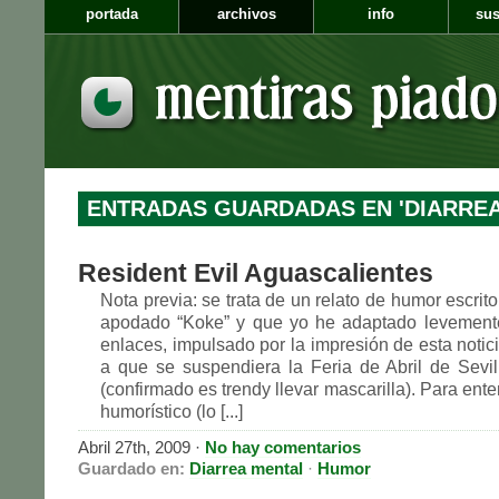
portada
archivos
info
sus
ENTRADAS GUARDADAS EN 'DIARREA
Resident Evil Aguascalientes
Nota previa: se trata de un relato de humor escrit
apodado “Koke” y que yo he adaptado levement
enlaces, impulsado por la impresión de esta notic
a que se suspendiera la Feria de Abril de Sevill
(confirmado es trendy llevar mascarilla). Para ente
humorístico (lo [...]
Abril 27th, 2009
·
No hay comentarios
Guardado en:
Diarrea mental
·
Humor