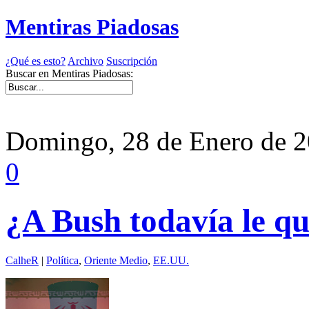
Mentiras Piadosas
¿Qué es esto?
Archivo
Suscripción
Buscar en Mentiras Piadosas:
Domingo, 28 de Enero de 
0
¿A Bush todavía le q
CalheR
|
Política
,
Oriente Medio
,
EE.UU.