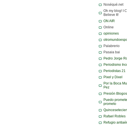
Noséqué.net
Oh my blog! I C
Believe It!
ON AIR
Online
opiniones
otromundoespo
Palabrerio
Pasaia bai
Pedro Jorge R
Periodismo Inc
Periodistas 21
Pixel y Dixel
Por la Boca Mu
Pez
Presión Blogos
Puedo promete
prometo
Quincesetecie
Rafael Robles
Refugio antiaé