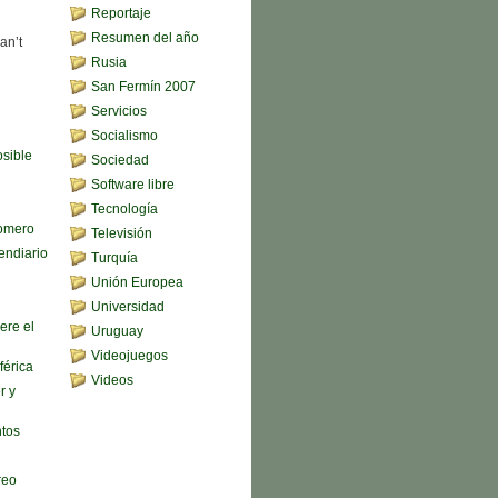
Reportaje
Resumen del año
an’t
Rusia
San Fermín 2007
Servicios
Socialismo
sible
Sociedad
Software libre
Tecnología
omero
Televisión
endiario
Turquía
Unión Europea
Universidad
ere el
Uruguay
Videojuegos
férica
Videos
r y
ntos
reo