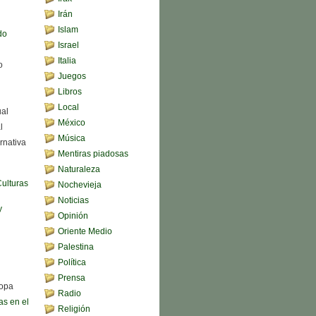
Irán
Islam
do
Israel
Italia
o
Juegos
Libros
Local
ual
México
l
Música
rnativa
Mentiras piadosas
Naturaleza
Culturas
Nochevieja
Noticias
y
Opinión
Oriente Medio
Palestina
Política
Prensa
sopa
Radio
s en el
Religión