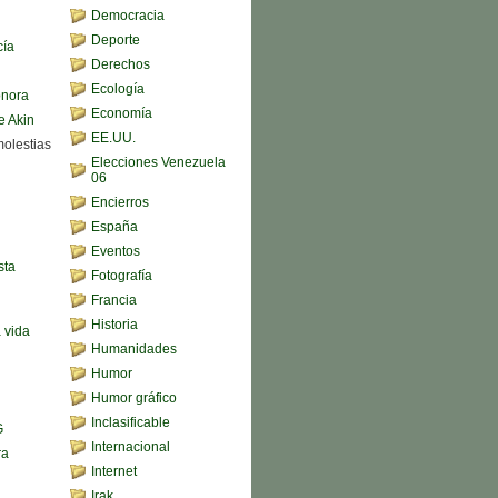
Democracia
Deporte
cía
Derechos
Ecología
onora
Economía
e Akin
EE.UU.
molestias
Elecciones Venezuela
06
Encierros
España
Eventos
sta
Fotografía
Francia
Historia
a vida
Humanidades
Humor
Humor gráfico
Inclasificable
G
Internacional
ra
Internet
Irak