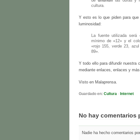
de
difundir
las obras y 
cultura.
Y esto es lo que piden para que 
luminosidad:
La fuente utilizada será 
mínimo de «12» y el color
«rojo 155, verde 23, azul
89».
Y todo ello para difundir nuestra 
mediante enlaces, enlaces y más 
Visto en Malaprensa.
Guardado en:
Cultura
·
Internet
No hay comentarios 
Nadie ha hecho comentarios por 