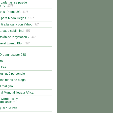
n cadenas, se puede
o no
13/7
r tu iPhone 3G
11/7
o para ModoJuegos
10/7
 tira la toalla con Yahoo
7/7
 arcade subliminal
5/7
rsión de Playstation 2
4/7
bre el Evento Blog
3/7
 Dreamhost por 28$
bro
 free
nés, qué personaje
 las redes de blogs
l maligno
al Mundial llega a África
 Wordpress y
adosas.com
gual que Irak