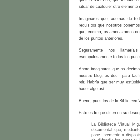
situar de cualquier otro elemento
Imaginaros que, además de todo
requisitos que nosotros ponemos
que, encima, os amenazamos con l
de los puntos anteriores.
Seguramente nos llamaríais
escrupulosamente todos los puntos
Ahora imaginaros que os decimo
nuestro blog, es decir, para fac
reir. Habría que ser muy estúpi
hacer algo así.
Bueno, pues los de la Biblioteca 
Esto es lo que dicen en su descri
La Biblioteca Virtual Mig
documental que, mediante 
pone libremente a disposic