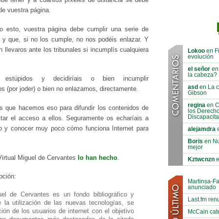
 de vuestra página.
 esto, vuestra página debe cumplir una serie de
 y que, si no los cumple, no nos podéis enlazar. Y
levaros ante los tribunales si incumplís cualquiera
Lokoo
en Fi
evolución
el señor
en 
la cabeza?
 estúpidos y decidiríais o bien incumplir
asd
en La ci
 (por joder) o bien no enlazarnos, directamente.
Gibson
regina
en C
s que hacemos eso para difundir los contenidos de
los Derech
Discapacit
ilitar el acceso a ellos. Seguramente os echaríais a
do y conocer muy poco cómo funciona Internet para
alejamdra
e
Boris
en Nu
mejor
Virtual Miguel de Cervantes
lo han hecho
.
Kztwcnzn
e
pción:
Martinsa-F
anunciado
uel de Cervantes es un fondo bibliográfico y
Last.fm ren
la utilización de las nuevas tecnologías, se
ión de los usuarios de internet con el objetivo
McCain cat