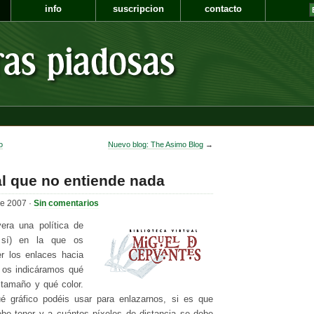
info
suscripcion
contacto
o
Nuevo blog: The Asimo Blog
→
al que no entiende nada
de 2007 ·
Sin comentarios
era una política de
, sí) en la que os
r los enlaces hacia
 os indicáramos qué
é tamaño y qué color.
é gráfico podéis usar para enlazarnos, si es que
be tener y a cuántos píxeles de distancia se debe