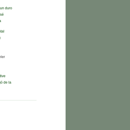
n un duro
 sé
a
tal
g
eler
tive
jó de la