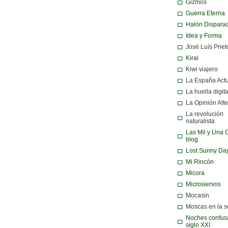
Gizmos
Guerra Eterna
Halón Dispara
Idea y Forma
José Luís Priet
Kirai
Kiwi viajero
La España Act
La huella digita
La Opinión Alte
La revolución
naturalista
Las Mil y Una 
blog
Lost Sunny Da
Mi Rincón
Micora
Microsiervos
Mocasin
Moscas en la 
Noches confusa
siglo XXI