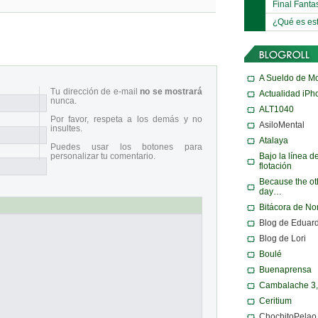
Final Fanta
¿Qué es es
A Sueldo de M
Tu dirección de e-mail
no se mostrará
Actualidad iPh
nunca.
ALT1040
Por favor, respeta a los demás y no
AsiloMental
insultes.
Atalaya
Puedes usar los botones para
Bajo la línea d
personalizar tu comentario.
flotación
Because the ot
day…
Bitácora de N
Blog de Eduar
Blog de Lori
Boulé
Buenaprensa
Cambalache 3
Ceritium
ChochitoPelao