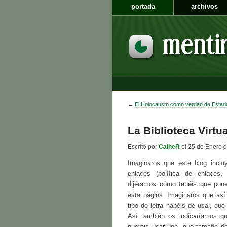
portada
archivos
←
El Holocausto como verdad de Estad
La Biblioteca Virtu
Escrito por
CalheR
el 25 de Enero 
Imaginaros que este blog incluy
enlaces (política de enlaces
dijéramos cómo tenéis que pone
esta página. Imaginaros que así
tipo de letra habéis de usar, qu
Así también os indicaríamos qu
queréis usar uno, qué tamaño de