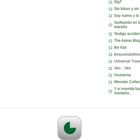
SigT
Sin futuro y si
Soy nuevo y lo
Surfeando en l
maraña
Testigo acciden
The Asimo Blo
the frail
tresuvesdobles
Universal Trav
Veo…Veo
Viceversa
Wooster Collec
Y el eremita ba
montaña…