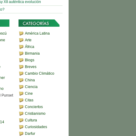
sy XII auténtica evolución
to?
oscú
América Latina
one
Arte
África
Birmania
Blogs
e
Breves
Cambio Climático
her
China
Ciencia
ono
Cine
d Punset
Citas
Conciertos
Cristianismo
Cultura
,14
Curiosidades
Darfur