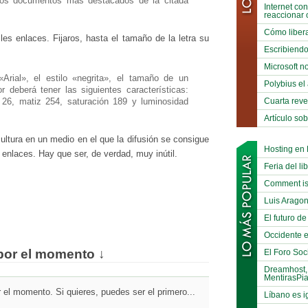
los documentos más destacados de la citada
Internet co
reaccionar 
Cómo libera
les enlaces. Fijaros, hasta el tamaño de la letra su
Escribiend
Microsoft no
«Arial», el estilo «negrita», el tamaño de un
Polybius el
 deberá tener las siguientes características:
Cuarta reve
 26, matiz 254, saturación 189 y luminosidad
Artículo so
cultura en un medio en el que la difusión se consigue
Hosting en
enlaces. Hay que ser, de verdad, muy inútil.
Feria del li
Comment is
Luis Arago
El futuro de
Occidente e
por el momento ↓
El Foro Soci
Dreamhost,
MentirasPi
el momento. Si quieres, puedes ser el primero...
Líbano es i