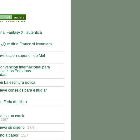
nal Fantasy XII auténtica
¿Que diría Franco si levantara
vilización superior, de Mel
onvención Internacional para
os de las Personas
adas
n La escritura gótica
eve consejos para estudiar
n Feria del libro
adesa un crack
20/7
ueva su diseño
17/7
eto a babor
15/7