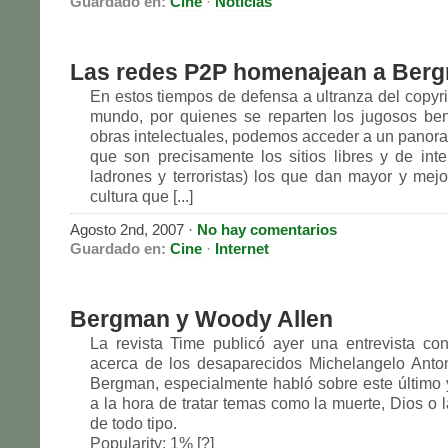
Guardado en:
Cine
·
Noticias
Las redes P2P homenajean a Ber
En estos tiempos de defensa a ultranza del copyri
mundo, por quienes se reparten los jugosos ben
obras intelectuales, podemos acceder a un panoram
que son precisamente los sitios libres y de int
ladrones y terroristas) los que dan mayor y mejor
cultura que [...]
Agosto 2nd, 2007
·
No hay comentarios
Guardado en:
Cine
·
Internet
Bergman y Woody Allen
La revista Time publicó ayer una entrevista c
acerca de los desaparecidos Michelangelo Anto
Bergman, especialmente habló sobre este último y
a la hora de tratar temas como la muerte, Dios o 
de todo tipo.
Popularity: 1% [?]