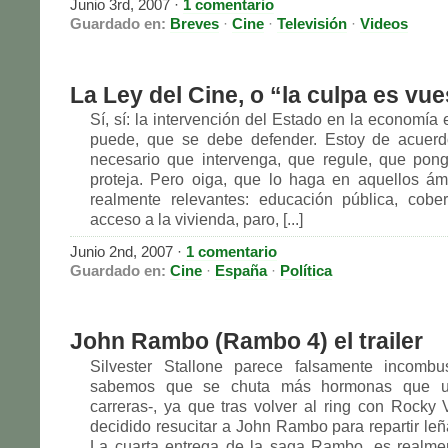
Junio 3rd, 2007
·
1 comentario
Guardado en:
Breves
·
Cine
·
Televisión
·
Videos
La Ley del Cine, o “la culpa es vue
Sí, sí: la intervención del Estado en la economía
puede, que se debe defender. Estoy de acuer
necesario que intervenga, que regule, que pong
proteja. Pero oiga, que lo haga en aquellos á
realmente relevantes: educación pública, cobert
acceso a la vivienda, paro, [...]
Junio 2nd, 2007
·
1 comentario
Guardado en:
Cine
·
España
·
Política
John Rambo (Rambo 4) el trailer
Silvester Stallone parece falsamente incombus
sabemos que se chuta más hormonas que u
carreras-, ya que tras volver al ring con Rocky 
decidido resucitar a John Rambo para repartir leñ
La cuarta entrega de la saga Rambo, es realme