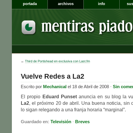
portada
archivos
info
sus
←
Third de Portishead en exclusiva con Last.fm
Vuelve Redes a La2
Escrito por
Mechanical
el 18 de Abril de 2008 ·
Sin come
El propio
Eduard Punset
anuncia en su blog la v
La2
, el próximo 20 de abril. Una buena noticia, sin
lo sigan relegando a una franja horaria “marginal”.
Guardado en:
Televisión
·
Breves