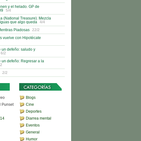
nen y el helado. GP de
09
5/4
 (National Treasure). Mezcla
tiguas que algo queda
4/4
Mentiras Piadosas
22/2
s vuelve con Hipotécate
 un defeño: saludo y
6/2
 un defeño: Regresar a la
/2
2/2
reo
Blogs
d Punset
Cine
Deportes
,14
Diarrea mental
Eventos
General
Humor