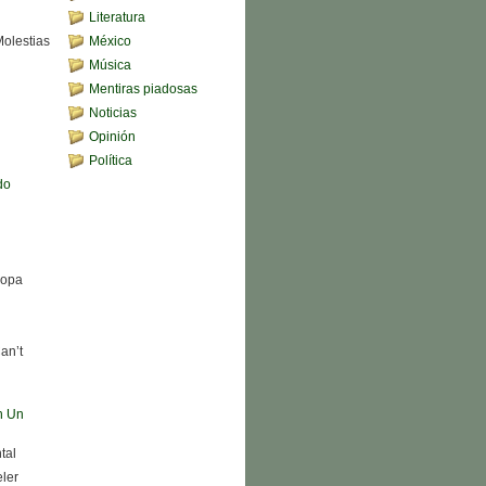
Literatura
Molestias
México
Música
Mentiras piadosas
Noticias
Opinión
Política
do
Sopa
an’t
n Un
tal
eler