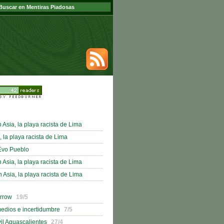
sia, la playa racista de Lima
, la playa racista de Lima
Evo Pueblo
sia, la playa racista de Lima
sia, la playa racista de Lima
orrow
19/5
medios e incertidumbre
7/5
il Aguascalientes
27/4