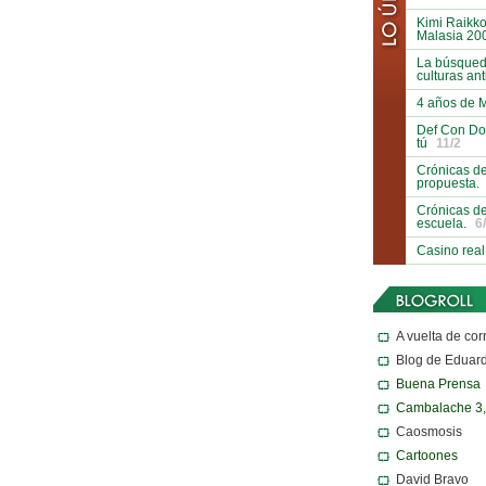
Kimi Raikko
Malasia 20
La búsqueda
culturas an
4 años de 
Def Con Do
tú
11/2
Crónicas de
propuesta.
Crónicas de
escuela.
6
Casino real
A vuelta de cor
Blog de Eduar
Buena Prensa
Cambalache 3
Caosmosis
Cartoones
David Bravo