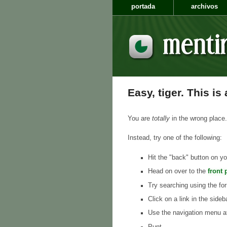
portada
archivos
Easy, tiger. This is
You are
totally
in the wrong place.
Instead, try one of the following:
Hit the "back" button on yo
Head on over to the
front 
Try searching using the for
Click on a link in the sideb
Use the navigation menu at
Punt.