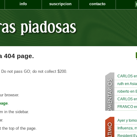
info
suscripcion
contacto
 a 404 page.
 Do not pass GO; do not collect $200.
CARLOS en A
ruth en Asia
roberto en 
ur browser.
CARLOS en A
page
.
FRANCO en A
m in the sidebar.
ar.
Ayer y tom
Influenza, 
 the top of the page.
Resident Ev