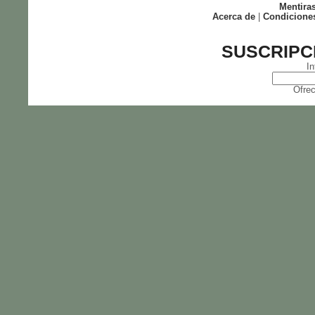
Mentira
Acerca de
|
Condicione
SUSCRIPC
In
Ofrec