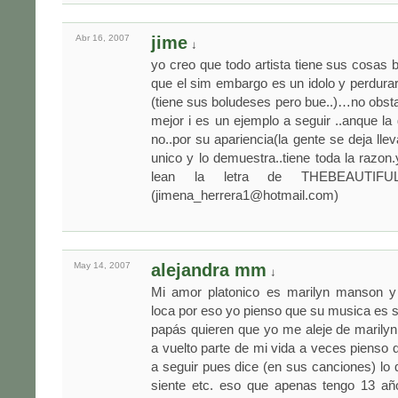
Abr 16,
2007
jime
↓
yo creo que todo artista tiene sus cosas
que el sim embargo es un idolo y perdurar
(tiene sus boludeses pero bue..)…no obsta
mejor i es un ejemplo a seguir ..anque la
no..por su apariencia(la gente se deja llev
unico y lo demuestra..tiene toda la razon
lean la letra de THEBEAUTIFUL
(
jimena_herrera1@hotmail.com
)
May 14,
2007
alejandra mm
↓
Mi amor platonico es marilyn manson y
loca por eso yo pienso que su musica es s
papás quieren que yo me aleje de marily
a vuelto parte de mi vida a veces pienso
a seguir pues dice (en sus canciones) lo 
siente etc. eso que apenas tengo 13 año