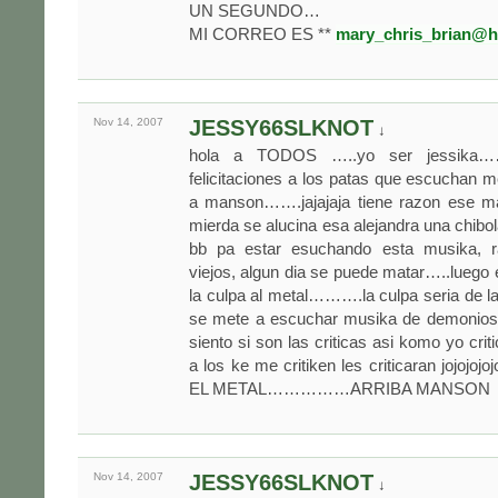
UN SEGUNDO…
MI CORREO ES **
mary_chris_brian@h
Nov 14,
2007
JESSY66SLKNOT
↓
hola a TODOS …..yo ser jessika
felicitaciones a los patas que escuchan m
a manson…….jajajaja tiene razon ese
mierda se alucina esa alejandra una chi
bb pa estar esuchando esta musika, r
viejos, algun dia se puede matar…..luego
la culpa al metal……….la culpa seria de 
se mete a escuchar musika de demon
siento si son las criticas asi komo yo crit
a los ke me critiken les criticaran jojojo
EL METAL……………ARRIBA MANSON
Nov 14,
2007
JESSY66SLKNOT
↓