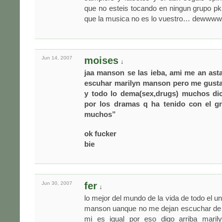
que no esteis tocando en ningun grupo pk
que la musica no es lo vuestro… dewwww
Jun 14,
2007
moises
↓
jaa manson se las ieba, ami me an ast
escuhar marilyn manson pero me gusta
y todo lo dema(sex,drugs) muchos di
por los dramas q ha tenido con el gr
muchos”
ok fucker
bie
Jun 30,
2007
fer
↓
lo mejor del mundo de la vida de todo el u
manson uanque no me dejan escuchar de
mi es igual por eso digo arriba maril