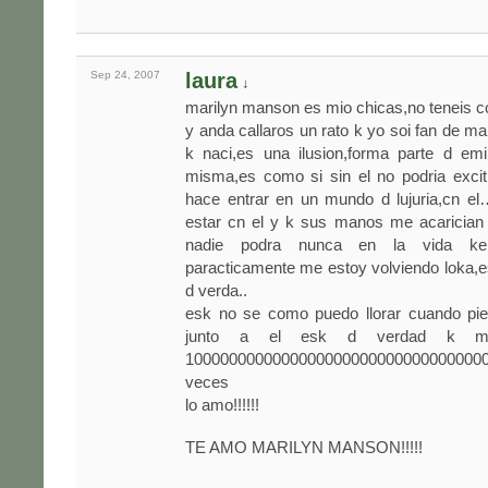
Sep 24,
2007
laura
↓
marilyn manson es mio chicas,no teneis c
y anda callaros un rato k yo soi fan de m
k naci,es una ilusion,forma parte d e
misma,es como si sin el no podria exci
hace entrar en un mundo d lujuria,cn 
estar cn el y k sus manos me acarician 
nadie podra nunca en la vida ke
paracticamente me estoy volviendo loka,
d verda..
esk no se como puedo llorar cuando pi
junto a el esk d verdad k me 
1000000000000000000000000000000000
veces
lo amo!!!!!!
TE AMO MARILYN MANSON!!!!!