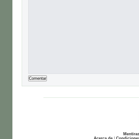
Mentira
Acerca de
|
Condicione