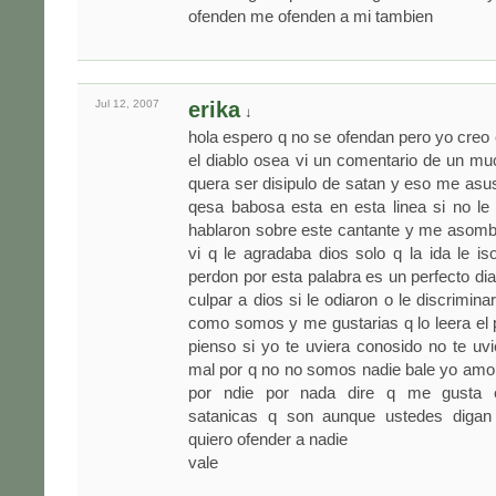
ofenden me ofenden a mi tambien
Jul 12,
2007
erika
↓
hola espero q no se ofendan pero yo creo 
el diablo osea vi un comentario de un m
quera ser disipulo de satan y eso me asus
qesa babosa esta en esta linea si no le
hablaron sobre este cantante y me asomb
vi q le agradaba dios solo q la ida le 
perdon por esta palabra es un perfecto dia
culpar a dios si le odiaron o le discrimin
como somos y me gustarias q lo leera el p
pienso si yo te uviera conosido no te uv
mal por q no no somos nadie bale yo amo
por ndie por nada dire q me gusta 
satanicas q son aunque ustedes digan
quiero ofender a nadie
vale