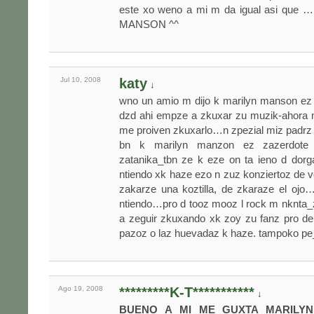
este xo weno a mi m da igual asi que 
MANSON ^^
Jul 10,
2008
katy
↓
wno un amio m dijo k marilyn manson ez
dzd ahi empze a zkuxar zu muzik-ahora 
me proiven zkuxarlo…n zpezial miz padrz
bn k marilyn manzon ez zazerdote 
zatanika_tbn ze k eze on ta ieno d do
ntiendo xk haze ezo n zuz konziertoz de v
zakarze una koztilla, de zkaraze el ojo
ntiendo…pro d tooz mooz l rock m nknta_
a zeguir zkuxando xk zoy zu fanz pro de
pazoz o laz huevadaz k haze. tampoko pe
Ago 19,
2008
*********K-T***********
↓
BUENO A MI ME GUXTA MARILY