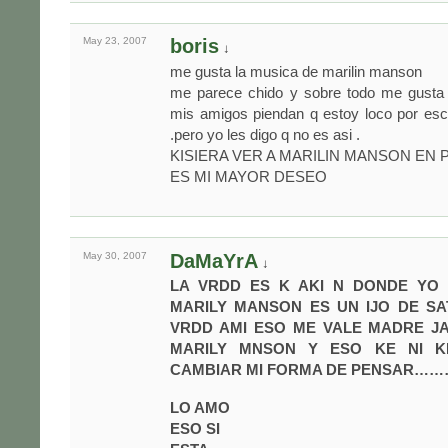
May 23,
2007
boris
↓
me gusta la musica de marilin manson
me parece chido y sobre todo me gusta
mis amigos piendan q estoy loco por es
.pero yo les digo q no es asi .
KISIERA VER A MARILIN MANSON EN
ES MI MAYOR DESEO
May 30,
2007
DaMaYrA
↓
LA VRDD ES K AKI N DONDE YO 
MARILY MANSON ES UN IJO DE SA
VRDD AMI ESO ME VALE MADRE JA
MARILY MNSON Y ESO KE NI KE
CAMBIAR MI FORMA DE PENSAR………
LO AMO
ESO SI