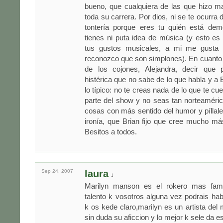
bueno, que cualquiera de las que hizo m
toda su carrera. Por dios, ni se te ocurra 
tontería porque eres tu quién está de
tienes ni puta idea de música (y esto es
tus gustos musicales, a mi me gusta 
reconozco que son simplones). En cuanto a
de los cojones, Alejandra, decir que 
histérica que no sabe de lo que habla y a 
lo típico: no te creas nada de lo que te c
parte del show y no seas tan norteaméri
cosas con más sentido del humor y píllales
ironía, que Brian fijo que cree mucho má
Besitos a todos.
Sep 24,
2007
laura
↓
Marilyn manson es el rokero mas fa
talento k vosotros alguna vez podrais hab
k os kede claro,marilyn es un artista del 
sin duda su aficcion y lo mejor k sele da es