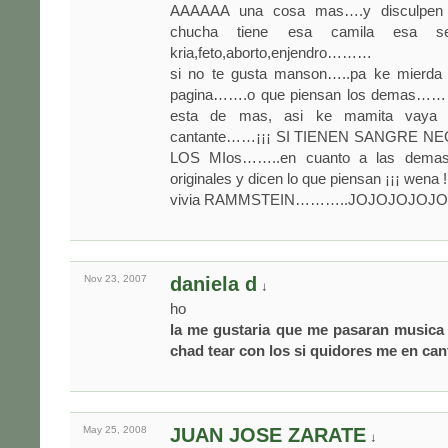
AAAAAA una cosa mas….y disculpen l
chucha tiene esa camila esa s
kria,feto,aborto,enjendro………
si no te gusta manson…..pa ke mierda 
pagina…….o que piensan los demas……
esta de mas, asi ke mamita vaya 
cantante……¡¡¡ SI TIENEN SANGRE NEG
LOS MIos……..en cuanto a las demas
originales y dicen lo que piensan ¡¡¡ wena !
vivia RAMMSTEIN………..JOJOJOJOJ
Nov 23,
2007
daniela d
↓
ho
la me gustaria que me pasaran musica 
chad tear con los si quidores me en can
May 25,
2008
JUAN JOSE ZARATE
↓