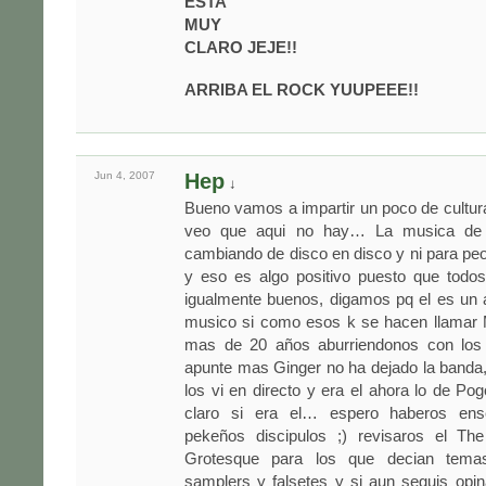
ESTA
MUY
CLARO JEJE!!
ARRIBA EL ROCK YUUPEEE!!
Jun 4,
2007
Hep
↓
Bueno vamos a impartir un poco de cultur
veo que aqui no hay… La musica de
cambiando de disco en disco y ni para pe
y eso es algo positivo puesto que todo
igualmente buenos, digamos pq el es un a
musico si como esos k se hacen llamar M
mas de 20 años aburriendonos con lo
apunte mas Ginger no ha dejado la banda
los vi en directo y era el ahora lo de Pog
claro si era el… espero haberos en
pekeños discipulos ;) revisaros el Th
Grotesque para los que decian tema
samplers y falsetes y si aun seguis opi