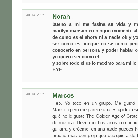
Jul 14,
2007
Norah
↓
bueno a mi me fasina su vida y m
marilyn manson en ningun momento ah
de como es el ahora ni a nadie ok y yo
ser como es aunque no se como pero
conocerlo en persona y poder hablar co
yo quiero ser como el …
y sobre todo el es lo maximo para mi l
BYE
Jul 18,
2007
Marcos
↓
Hep. Yo toco en un grupo. Me gustó b
Manson pero me parece una estupidez eso
quié no le guste The Golden Age of Grot
de música. Llevo muchos años componie
guitarra y créeme, en una tarde puedes 
mucho más compleja que cualquiera de l