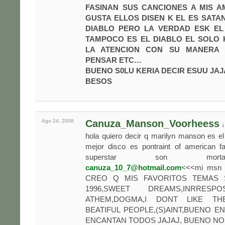
FASINAN SUS CANCIONES A MIS A
GUSTA ELLOS DISEN K EL ES SATAN
DIABLO PERO LA VERDAD ESK EL 
TAMPOCO ES EL DIABLO EL SOLO 
LA ATENCION CON SU MANERA D
PENSAR ETC…
BUENO S0LU KERIA DECIR ESUU JA
BESOS
Ago 24,
2008
Canuza_Manson_Voorheess
↓
hola quiero decir q marilyn manson es e
mejor disco es pontraint of american fa
superstar son mor
canuza_10_7@hotmail.com
<<<mi msn 
CREO Q MIS FAVORITOS TEMAS 
1996,SWEET DREAMS,INRRESP
ATHEM,DOGMA,I DONT LIKE TH
BEATIFUL PEOPLE,(S)AINT,BUENO E
ENCANTAN TODOS JAJAJ, BUENO NO