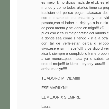
es mejor k no digais nada de el xk es el 
mundo y como todos akellos tiene su prop
tradicion del pollo,o pegar patadas,o de
eso e sparte de su encanto y sus vid
pasada,eso si haber si deja ya a la rubia 
de poca monta y se viene cn migo!!! xD
pues eso k es el mejor artista del mundo en
a donde sea como si tengo k ir a la otr
con tal de verle,estar cerca d el,pod
vivo..ese e smi msueño!!! y os digo d ve
xica k siempre e cumplido lo k me propon
a ser menos..pues nada ya lo sabeis ado
eres el mejor!!! te kiero!!! bryan y laura!!!
arriba marilyn!!!!
TE ADORO MI VIDA!!!!!
ESE MARILYN!!!
EL MEJOR X SIEMPRE!!!
Laura