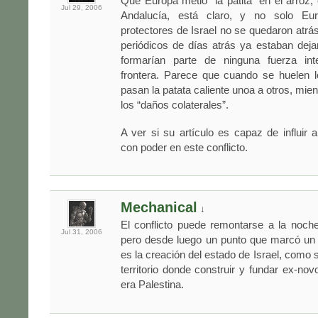
Que Europa metió “la patita” en el arroz
Jul 29,
2006
Andalucía, está claro, y no solo E
protectores de Israel no se quedaron atrás
periódicos de días atrás ya estaban dej
formarían parte de ninguna fuerza int
frontera. Parece que cuando se huelen 
pasan la patata caliente unoa a otros, mie
los “daños colaterales”.
A ver si su artículo es capaz de influir
con poder en este conflicto.
Mechanical
↓
El conflicto puede remontarse a la noch
Jul 31,
2006
pero desde luego un punto que marcó un
es la creación del estado de Israel, como s
territorio donde construir y fundar ex-nov
era Palestina.