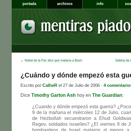
portada
archivos
info
sus
←
Nobel de la Paz dice que mataría a Bush
Sabina da 
¿Cuándo y dónde empezó esta gu
Escrito por
CalheR
el 27 de Julio de 2006 ·
4 comentario
Dice
Timothy Garton Ash
hoy en
The Guardian
:
¿Cuando y dónde empezó esta guerra? ¿Poco 
9 de la mañana el miércoles 12 de Julio, cuan
de Hezbollah secuestraron a Ehud Goldwas
Regev, soldados israelíes? ¿El viernes 9 de 
bombardeos de Israel mataron al menos a s