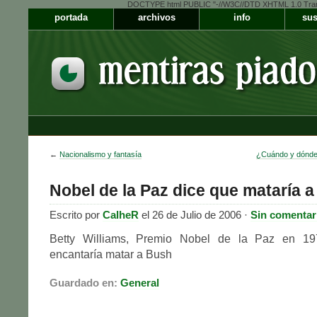
DOCTYPE html PUBLIC "-//W3C//DTD XHTML 1.0 Transiti
portada
archivos
info
sus
←
Nacionalismo y fantasía
¿Cuándo y dónde
Nobel de la Paz dice que mataría 
Escrito por
CalheR
el 26 de Julio de 2006 ·
Sin comentar
Betty Williams, Premio Nobel de la Paz en 19
encantaría matar a Bush
Guardado en:
General