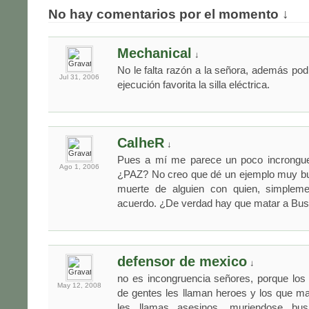
No hay comentarios por el momento ↓
Mechanical
↓
No le falta razón a la señora, además pod
Jul 31,
2006
ejecución favorita la silla eléctrica.
CalheR
↓
Pues a mí me parece un poco incrongue
Ago 1,
2006
¿PAZ? No creo que dé un ejemplo muy b
muerte de alguien con quien, simpleme
acuerdo. ¿De verdad hay que matar a Bu
defensor de mexico
↓
no es incongruencia señores, porque los
May 12,
2008
de gentes les llaman heroes y los que m
les llamas asesinos, muriendose bu