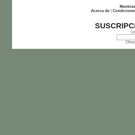
Mentira
Acerca de
|
Condicione
SUSCRIPC
In
Ofrec