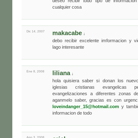
deseo recibir todo tipo de informacio
cualquier cosa
Dic 14,
2007
makacabe
↓
debo recibir excelente imformacion y vi
lago interesante
Ene 8,
2008
liliana
↓
hola quisiera saber si donan los nuev
iglesias cristianas evangelicas pen
evangelizaciones a diferentes zonas de
aganmelo saber, gracias es con urgenc
loveindanger_15@hotmail.com
y tambie
informacion de todo
Ago 3,
2008