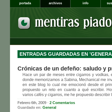
portada
archivos
info
sus
ENTRADAS GUARDADAS EN 'GENERA
Crónicas de un defeño: saludo y p
Hace un par de meses entre cigarros y vodkas, 
donde memorizamos a Sabina, Mechanical me invit
en este blog lo cual me emocionó desde el pri
propuesto un reto en cuanto a qué escribir. H
varios cafés y cigarros, me he propuesto describir l
Febrero 6th, 2009 ·
2 Comentarios
Guardado en:
General