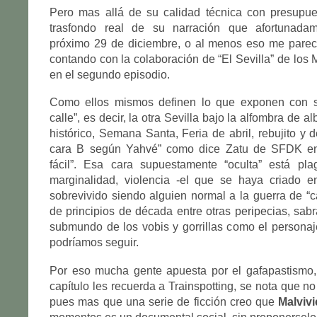
Pero mas allá de su calidad técnica con presupues
trasfondo real de su narración que afortunadam
próximo 29 de diciembre, o al menos eso me pareci
contando con la colaboración de “El Sevilla” de los 
en el segundo episodio.
Como ellos mismos definen lo que exponen con s
calle”, es decir, la otra Sevilla bajo la alfombra de al
histórico, Semana Santa, Feria de abril, rebujito y 
cara B según Yahvé” como dice Zatu de SFDK en
fácil”. Esa cara supuestamente “oculta” está pl
marginalidad, violencia -el que se haya criado e
sobrevivido siendo alguien normal a la guerra de “ca
de principios de década entre otras peripecias, sabr
submundo de los vobis y gorrillas como el persona
podríamos seguir.
Por eso mucha gente apuesta por el gafapastismo, 
capítulo les recuerda a Trainspotting, se nota que n
pues mas que una serie de ficción creo que
Malviv