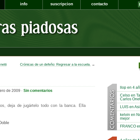
info
suscripcion
contacto
netti
Crónicas de un defeño: Regresar a la escuela.
→
llop en 4 a
rero de 2009 ·
Sin comentarios
Celso en Ta
Carlos Onet
s, deja de jugártelo todo con la banca. Ella
LUIS en Asi
kelvin en N
mejor
Doble
FRANCO en A