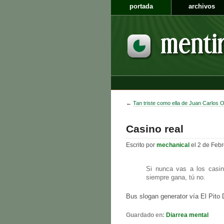
portada
archivos
←
Tan triste como ella de Juan Carlos O
Casino real
Escrito por
mechanical
el 2 de Feb
Si nunca vas a los casino
siempre gana, tú no.
Bus slogan generator vía El Pito 
Guardado en:
Diarrea mental