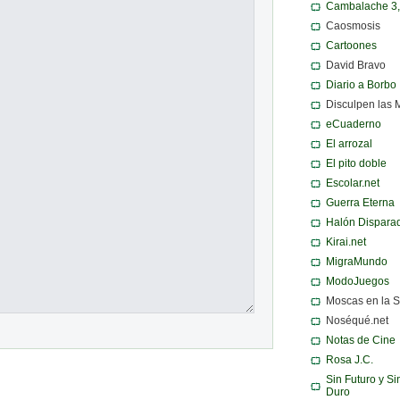
Cambalache 3
Caosmosis
Cartoones
David Bravo
Diario a Borbo
Disculpen las 
eCuaderno
El arrozal
El pito doble
Escolar.net
Guerra Eterna
Halón Dispara
Kirai.net
MigraMundo
ModoJuegos
Moscas en la 
Noséqué.net
Notas de Cine
Rosa J.C.
Sin Futuro y Si
Duro