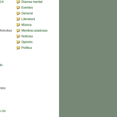
,14
Diarrea mental
Eventos
General
Literatura
Música
Molestias
Mentiras piadosas
Noticias
Opinión
Política
do
Sopa
n Un