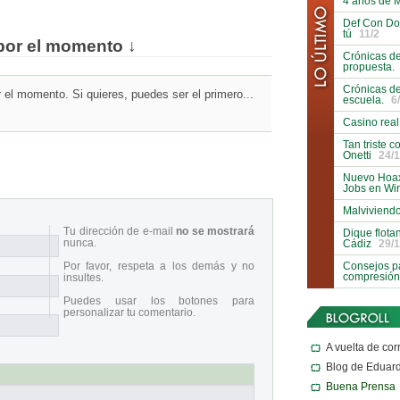
4 años de 
Def Con Do
tú
11/2
por el momento ↓
Crónicas de
propuesta.
Crónicas de
el momento. Si quieres, puedes ser el primero...
escuela.
6
Casino real
Tan triste 
Onetti
24/1
Nuevo Hoax
Jobs en Wi
Malviviendo
Tu dirección de e-mail
no se mostrará
Dique flota
nunca.
Cádiz
29/1
Consejos pa
Por favor, respeta a los demás y no
compresión
insultes.
Puedes usar los botones para
personalizar tu comentario.
A vuelta de cor
Blog de Eduar
Buena Prensa