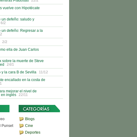
Mentiras Piadosas
22/2
s vuelve con Hipotécate
 un defeño: saludo y
6/2
 un defeño: Regresar a la
/2
2/2
como ella de Juan Carlos
 sobre la muerte de Steve
red
24/1
 y la cara B de Sevilla
11/12
nte encallado en la costa de
1
ra mejorar el nivel de
 en inglés
22/11
reo
Blogs
d Punset
Cine
Deportes