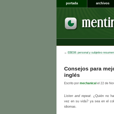
portada
archivos
←
EBE08: personal y subjetivo resumen
Consejos para mejo
inglés
Escrito por
mechanical
el 22 de No
Listen and repeat
. ¿Quién no ha
vez en su vida? ya sea en el col
idiomas.