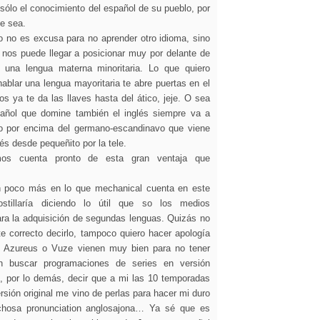
sólo el conocimiento del español de su pueblo, por
e sea.
o no es excusa para no aprender otro idioma, sino
 nos puede llegar a posicionar muy por delante de
 una lengua materna minoritaria. Lo que quiero
hablar una lengua mayoritaria te abre puertas en el
s ya te da las llaves hasta del ático, jeje. O sea
añol que domine también el inglés siempre va a
o por encima del germano-escandinavo que viene
s desde pequeñito por la tele.
os cuenta pronto de esta gran ventaja que
 poco más en lo que mechanical cuenta en este
stillaría diciendo lo útil que so los medios
ara la adquisición de segundas lenguas. Quizás no
e correcto decirlo, tampoco quiero hacer apología
 Azureus o Vuze vienen muy bien para no tener
 buscar programaciones de series en versión
, por lo demás, decir que a mi las 10 temporadas
rsión original me vino de perlas para hacer mi duro
ichosa pronunciation anglosajona… Ya sé que es