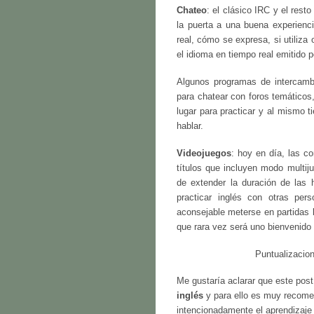
Chateo
: el clásico IRC y el res
la puerta a una buena experienc
real, cómo se expresa, si utiliza 
el idioma en tiempo real emitido
Algunos programas de intercam
para chatear con foros temáticos
lugar para practicar y al mismo 
hablar.
Videojuegos
: hoy en día, las c
títulos que incluyen modo multij
de extender la duración de las
practicar inglés con otras per
aconsejable meterse en partidas 
que rara vez será uno bienvenido 
Puntualizacion
Me gustaría aclarar que este post
inglés
y para ello es muy recomen
intencionadamente el aprendizaje e