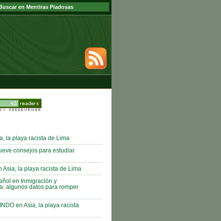
a, la playa racista de Lima
ueve consejos para estudiar
sia, la playa racista de Lima
ñol en Inmigración y
a: algunos datos para romper
DO en Asia, la playa racista