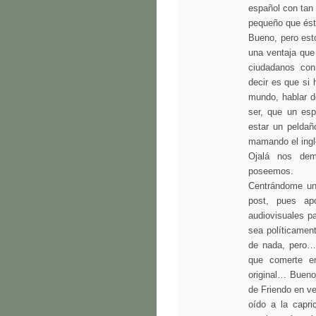
español con tan 
pequeño que ést
Bueno, pero est
una ventaja que
ciudadanos con
decir es que si 
mundo, hablar do
ser, que un esp
estar un peldañ
mamando el inglé
Ojalá nos dem
poseemos.
Centrándome un
post, pues apo
audiovisuales p
sea políticament
de nada, pero…
que comerte en
original… Bueno
de Friendo en ve
oído a la capr