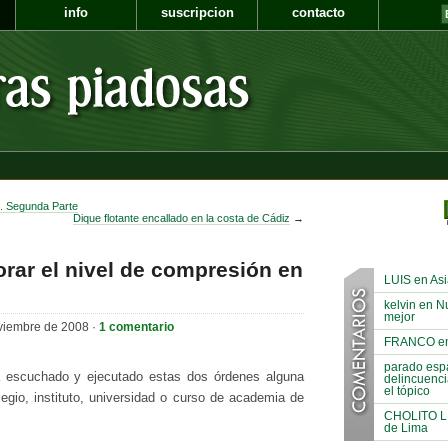
info
suscripcion
contacto
. Segunda Parte
Dique flotante encallado en la costa de Cádiz
→
rar el nivel de compresión en
LUIS en Asi
kelvin en N
mejor
viembre de 2008 ·
1 comentario
FRANCO en A
parado espa
 escuchado y ejecutado estas dos órdenes alguna
delincuenci
el tópico
egio, instituto, universidad o curso de academia de
CHOLITO LIN
de Lima