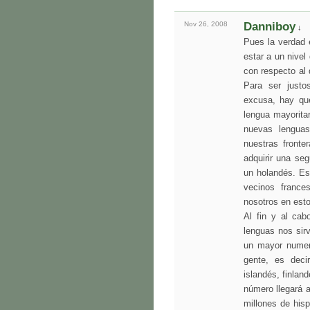
Nov 26,
2008
Danniboy
↓
Pues la verdad 
estar a un nivel
con respecto al 
Para ser justo
excusa, hay qu
lengua mayorita
nuevas lengua
nuestras fronte
adquirir una se
un holandés. Es
vecinos france
nosotros en est
Al fin y al cab
lenguas nos sirv
un mayor numer
gente, es deci
islandés, finlan
número llegará 
millones de his