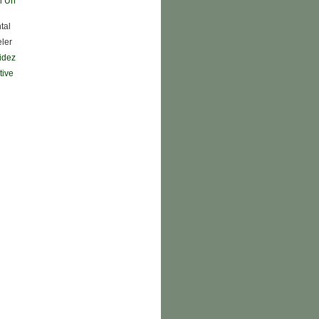
n Un
tal
eler
didez
tive