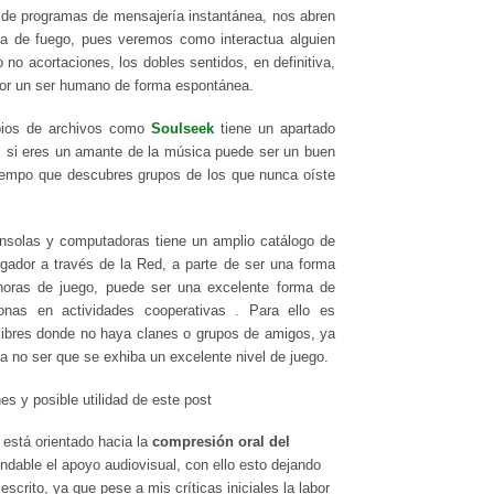
to de programas de mensajería instantánea, nos abren
ia de fuego, pues veremos como interactua alguien
o no acortaciones, los dobles sentidos, en definitiva,
 por un ser humano de forma espontánea.
bios de archivos como
Soulseek
tiene un apartado
, si eres un amante de la música puede ser un buen
tiempo que descubres grupos de los que nunca oíste
onsolas y computadoras tiene un amplio catálogo de
ugador a través de la Red, a parte de ser una forma
 horas de juego, puede ser una excelente forma de
sonas en actividades cooperativas . Para ello es
libres donde no haya clanes o grupos de amigos, ya
a no ser que se exhiba un excelente nivel de juego.
es y posible utilidad de este post
 está orientado hacia la
compresión oral del
dable el apoyo audiovisual, con ello esto dejando
scrito, ya que pese a mis críticas iniciales la labor