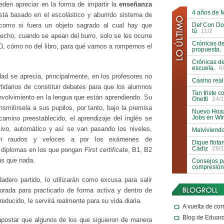
den apreciar en la forma de impartir la
enseñanza
4 años de 
á basado en el escolástico y aburrido sistema de
Def Con Do
, como si fuera un objeto sagrado al cual hay que
tú
11/2
 hecho, cuando se apean del burro, solo se les ocurre
Crónicas de
 CD, cómo no del libro, para qué vamos a rompernos el
propuesta.
Crónicas de
escuela.
6
idad se aprecia, principalmente, en los profesores no
Casino real
tidarios de constituir debates para que los alumnos
Tan triste 
nvolvimiento en la lengua que están aprendiendo. Su
Onetti
24/1
nsmitirsela a sus pupilos, por tanto, bajo la premisa
Nuevo Hoax
Jobs en Wi
 camino preestablecido, el aprendizaje del inglés se
itivo, automático y así se van pasando los niveles,
Malviviendo
án raudos y veloces a por los exámenes de
Dique flota
Cádiz
29/1
s diplomas en los que pongan
First certificate
, B1, B2
as que nada.
Consejos pa
compresión
dero partido, lo utilizarán como excusa para salir
orada para practicarlo de forma activa y dentro de
educido, le servirá realmente para su vida diaria.
A vuelta de cor
Blog de Eduar
apostar que algunos de los que siguieron de manera