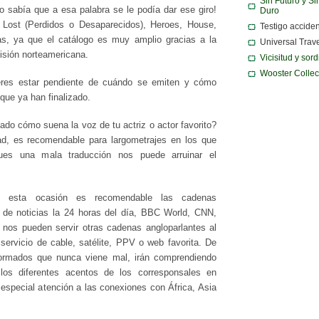
Sin Futuro y Si
no sabía que a esa palabra se le podía dar ese giro!
Duro
 Lost (Perdidos o Desaparecidos), Heroes, House,
Testigo acciden
as, ya que el catálogo es muy amplio gracias a la
Universal Trav
isión norteamericana.
Vicisitud y sor
Wooster Collec
ieres estar pendiente de cuándo se emiten y cómo
 que ya han finalizado.
ado cómo suena la voz de tu actriz o actor favorito?
ad, es recomendable para largometrajes en los que
ues una mala traducción nos puede arruinar el
 esta ocasión es recomendable las cadenas
n de noticias la 24 horas del día, BBC World, CNN,
 nos pueden servir otras cadenas angloparlantes al
ervicio de cable, satélite, PPV o web favorita. De
formados que nunca viene mal, irán comprendiendo
 los diferentes acentos de los corresponsales en
 especial atención a las conexiones con África, Asia