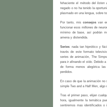
fehaciente el método del
listen
negado o no ha tenido la oportu
plasmado en una lengua, sobre to
Por tanto, mis
consejos
van en
funcionar esos millones de neuro
mínimo de base, así podrán me
amena y distendida.
Series
: nada tan hipnótico y fác
través de este formato televis
series de animación, The Simps
para ir afinando el oído. Debido a
de forma menos alegórica las 
perdidos.
En caso de que la animación no s
simple Two and a Half Men, alg
Tras el primer paso, elijan cualq
hora, igualmente la temática pu
sentiremos mas identificados o i