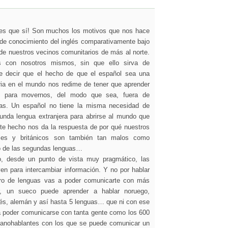
es que sí! Son muchos los motivos que nos hace
 de conocimiento del inglés comparativamente bajo
de nuestros vecinos comunitarios de más al norte.
s con nosotros mismos, sin que ello sirva de
e decir que el hecho de que el español sea una
ria en el mundo nos redime de tener que aprender
s para movernos, del modo que sea, fuera de
ras. Un español no tiene la misma necesidad de
gunda lengua extranjera para abrirse al mundo que
te hecho nos da la respuesta de por qué nuestros
ses y británicos son también tan malos como
o de las segundas lenguas…
o, desde un punto de vista muy pragmático, las
en para intercambiar información. Y no por hablar
o de lenguas vas a poder comunicarte con más
r, un sueco puede aprender a hablar noruego,
dés, alemán y así hasta 5 lenguas… que ni con ese
a poder comunicarse con tanta gente como los 600
panohablantes con los que se puede comunicar un