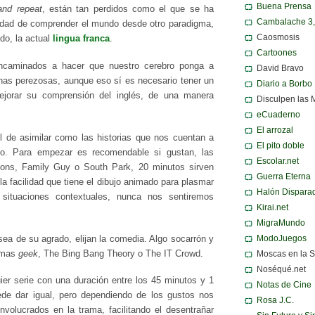
Buena Prensa
 and repeat
, están tan perdidos como el que se ha
Cambalache 3
nidad de comprender el mundo desde otro paradigma,
Caosmosis
do, la actual
lingua franca
.
Cartoones
caminados a hacer que nuestro cerebro ponga a
David Bravo
nas perezosas, aunque eso sí es necesario tener un
Diario a Borbo
jorar su comprensión del inglés, de una manera
Disculpen las 
eCuaderno
El arrozal
il de asimilar como las historias que nos cuentan a
El pito doble
ivo. Para empezar es recomendable si gustan, las
Escolar.net
ons, Family Guy o South Park, 20 minutos sirven
Guerra Eterna
 la facilidad que tiene el dibujo animado para plasmar
Halón Dispara
situaciones contextuales, nunca nos sentiremos
Kirai.net
MigraMundo
ModoJuegos
ea de su agrado, elijan la comedia. Algo socarrón y
o mas
geek
, The Bing Bang Theory o The IT Crowd.
Moscas en la 
Noséqué.net
uier serie con una duración entre los 45 minutos y 1
Notas de Cine
ede dar igual, pero dependiendo de los gustos nos
Rosa J.C.
nvolucrados en la trama, facilitando el desentrañar