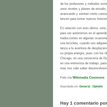
de los profesores y métodos exis
unos niveles y planes de estudio, 
avanzando y sientan cierto cansa
lancen para tomar nuevos horizon
En relación con esto último, este
para ser autónomos en el aprendiza
traducciones en algunas ocasione
una bicicleta, cuando uno adquiere 
lanza a la aventura de desplazar
su propia energía, pues con los 
Chicago, en una cervecería de Du
en una entrevista de trabajo, para
mas nos vale saber desenvolverno
Foto vía
Wikimedia Commons
Guardado en:
General
·
Opinión
Hay 1 comentario po