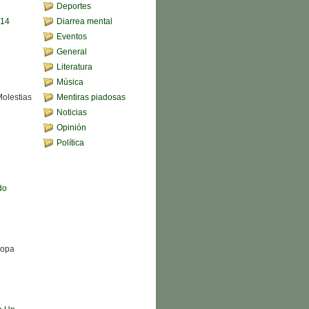
Deportes
,14
Diarrea mental
Eventos
General
Literatura
Música
Molestias
Mentiras piadosas
Noticias
Opinión
Política
do
Sopa