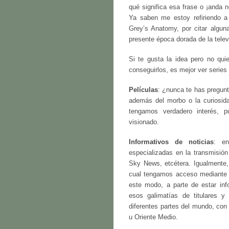
qué significa esa frase o ¡anda 
Ya saben me estoy refiriendo a
Grey’s Anatomy, por citar algun
presente época dorada de la telev
Si te gusta la idea pero no qu
conseguirlos, es mejor ver series
Películas
: ¿nunca te has pregunt
además del morbo o la curiosid
tengamos verdadero interés, p
visionado.
Informativos de noticias
: en
especializadas en la transmisió
Sky News, etcétera. Igualmente,
cual tengamos acceso mediante s
este modo, a parte de estar in
esos galimatías de titulares y
diferentes partes del mundo, con
u Oriente Medio.