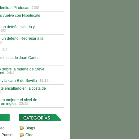
Mentiras Piadosas
22/2
s vuelve con Hipotécate
 un defeño: saludo y
6/2
 un defeño: Regresar a la
/2
2/2
como ella de Juan Carlos
 sobre la muerte de Steve
red
24/1
 y la cara B de Sevilla
11/12
nte encallado en la costa de
1
ra mejorar el nivel de
 en inglés
22/11
reo
Blogs
d Punset
Cine