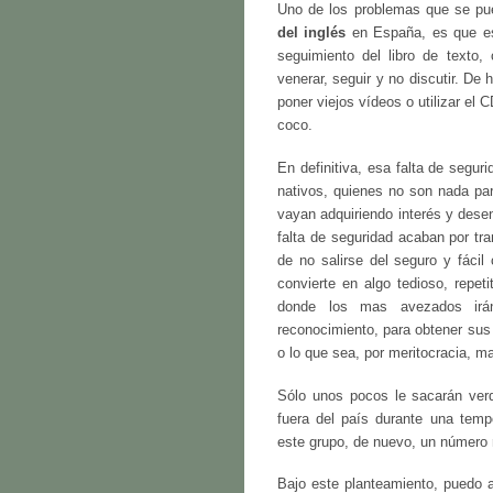
Uno de los problemas que se pue
del inglés
en España, es que est
seguimiento del libro de texto
venerar, seguir y no discutir. De
poner viejos vídeos o utilizar el
coco.
En definitiva, esa falta de segur
nativos, quienes no son nada par
vayan adquiriendo interés y dese
falta de seguridad acaban por tra
de no salirse del seguro y fácil
convierte en algo tedioso, repet
donde los mas avezados ir
reconocimiento, para obtener su
o lo que sea, por meritocracia, m
Sólo unos pocos le sacarán verda
fuera del país durante una temp
este grupo, de nuevo, un número r
Bajo este planteamiento, puedo 