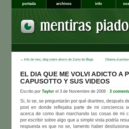
portada
archivos
info
sus
←
A fin de mes, blog sobre ahorro de Zumo de Blogs
Obama el portavo
EL DIA QUE ME VOLVI ADICTO A 
CAPUSOTTO Y SUS VIDEOS
Escrito por
Taylor
el 3 de Noviembre de 2008 ·
3 coment
Si, lo se, se preguntarán por qué diantres, después d
post en donde reflejaba parte de mi conciencia so
acerca de como iban marchando las cosas de mi c
por escribir sobre algo que a simple vista podría resul
respuesta es que no se, lamento haber desilusiona