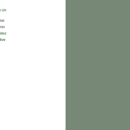
n Un
tal
eler
didez
tive