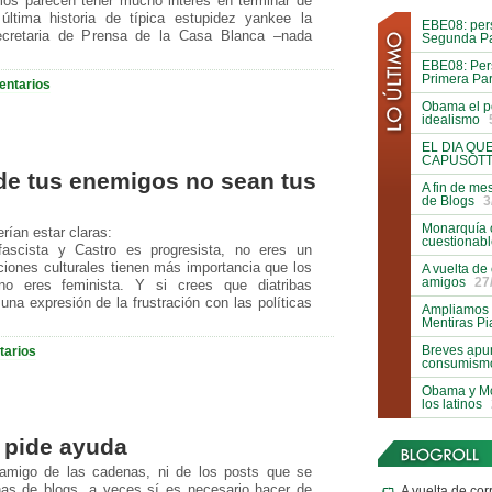
smos parecen tener mucho interés en terminar de
ltima historia de típica estupidez yankee la
EBE08: pers
ecretaria de Prensa de la Casa Blanca –nada
Segunda Pa
EBE08: Pers
Primera Par
entarios
Obama el p
idealismo
EL DIA QU
CAPUSOTT
de tus enemigos no sean tus
A fin de me
de Blogs
3
Monarquía 
rían estar claras:
cuestionab
scista y Castro es progresista, no eres un
ciones culturales tienen más importancia que los
A vuelta de
amigos
27
o eres feminista. Y si crees que diatribas
na expresión de la frustración con las políticas
Ampliamos l
Mentiras P
Breves apun
tarios
consumism
Obama y Mc
los latinos
 pide ayuda
migo de las cadenas, ni de los posts que se
nas de blogs, a veces sí es necesario hacer de
A vuelta de cor