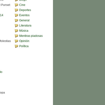
d Punset
Cine
Deportes
,14
Eventos
General
Literatura
Música
Mentiras piadosas
Molestias
Opinión
Política
do
Sopa