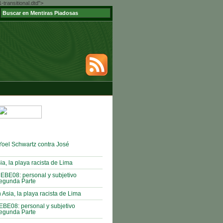
ransitional.dtd">
Yoel Schwartz contra José
ia, la playa racista de Lima
EBE08: personal y subjetivo
egunda Parte
 Asia, la playa racista de Lima
BE08: personal y subjetivo
egunda Parte