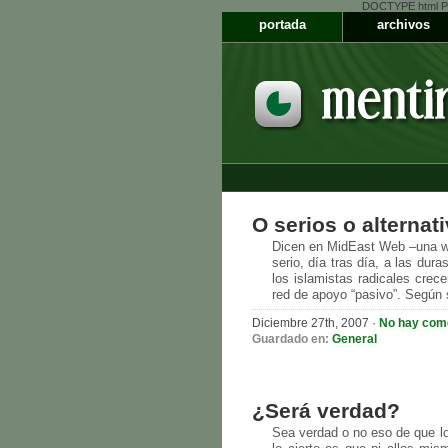
DOCTYPE html PUB
portada
archivos
O serios o alternat
Dicen en MidEast Web –una we
serio, día tras día, a las dur
los islamistas radicales crec
red de apoyo “pasivo”. Según s
Diciembre 27th, 2007 ·
No hay com
Guardado en:
General
¿Será verdad?
Sea verdad o no eso de que lo