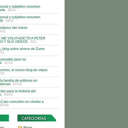
onal y subjetivo resumen.
rte
18/11
onal y subjetivo resumen.
te
16/11
ortavoz del nuevo
5/11
E ME VOLVI ADICTO A PETER
O Y SUS VIDEOS
3/11
s, blog sobre ahorro de Zumo
/11
opinable pero no
le
31/10
 correo, el nuevo blog de viejos
/10
a familia de editores en
iadosas
27/10
tes para la historia del
o
26/10
Cain coinciden en olvidar a
25/10
reo
Blogs