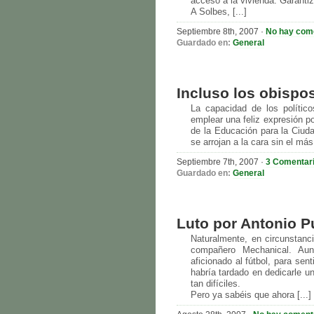
acceso a la vivienda. Garanti
A Solbes, [...]
Septiembre 8th, 2007 ·
No hay com
Guardado en:
General
Incluso los obispo
La capacidad de los polític
emplear una feliz expresión po
de la Educación para la Ciuda
se arrojan a la cara sin el más
Septiembre 7th, 2007 ·
3 Comentar
Guardado en:
General
Luto por Antonio P
Naturalmente, en circunstanci
compañero Mechanical. Aunq
aficionado al fútbol, para se
habría tardado en dedicarle u
tan difíciles.
Pero ya sabéis que ahora [...]