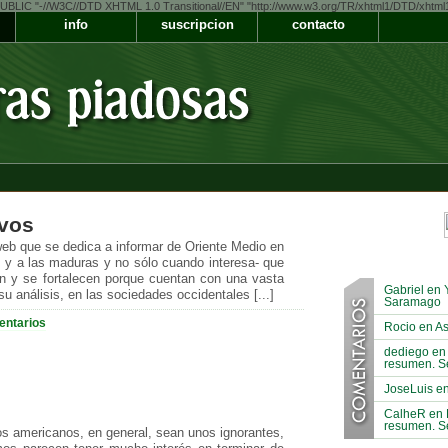
LIC "-//W3C//DTD XHTML 1.0 Transitional//EN" "http://www.w3.org/TR/xhtml1/DTD/xhtml1-t
info
suscripcion
contacto
ivos
b que se dedica a informar de Oriente Medio en
as y a las maduras y no sólo cuando interesa- que
en y se fortalecen porque cuentan con una vasta
Gabriel en 
u análisis, en las sociedades occidentales [...]
Saramago
entarios
Rocio en As
dediego en 
resumen. S
JoseLuis en
CalheR en E
resumen. S
s americanos, en general, sean unos ignorantes,