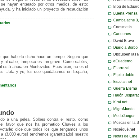
o se hayan enterado por otros medios, de esto:
Blog de Eduar
yuda, y ha iniciado un proyecto de recaudación
Buena Prensa
Cambalache 3
tarios
Caosmosis
Cartoones
David Bravo
Diario a Borbo
Disculpen las 
s que haberlo dicho hace un tiempo. Seguro que
eCuaderno
n y al cabo, tampoco es tan grave. Como sabéis,
 está ahora en Montevideo. Pues bien, no es el
El arrozal
res. Jota y yo, los que quedábamos en España,
El pito doble
Escolar.net
mentarios
Guerra Eterna
Halón Dispara
Kirai.net
MigraMundo
mundo
ModoJuegos
do a una pelea. Solbes contra el resto, como
Moscas en la 
el favor que nos ha prometido Chaves a los
Noséqué.net
votarle: dice que todos los que tengamos unos
 a ¡3.000 euros! tendremos ¡garantizado! nuestro
Notas de Cine