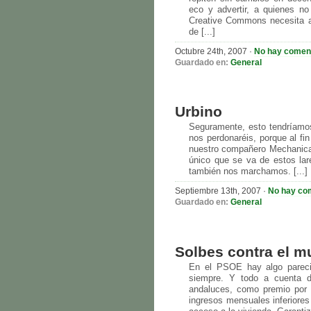
eco y advertir, a quienes n
Creative Commons necesita a
de [...]
Octubre 24th, 2007 ·
No hay comen
Guardado en:
General
Urbino
Seguramente, esto tendríamo
nos perdonaréis, porque al fi
nuestro compañero Mechanical
único que se va de estos la
también nos marchamos. [...]
Septiembre 13th, 2007 ·
No hay co
Guardado en:
General
Solbes contra el 
En el PSOE hay algo pareci
siempre. Y todo a cuenta d
andaluces, como premio por 
ingresos mensuales inferiores