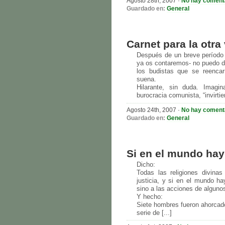
Agosto 28th, 2007 ·
No hay coment
Guardado en:
General
Carnet para la otra
Después de un breve período
ya os contaremos- no puedo de
los budistas que se reencar
suena.
Hilarante, sin duda. Imagin
burocracia comunista, “invirtien
Agosto 24th, 2007 ·
No hay coment
Guardado en:
General
Si en el mundo ha
Dicho:
Todas las religiones divina
justicia, y si en el mundo ha
sino a las acciones de alguno
Y hecho:
Siete hombres fueron ahorcado
serie de [...]