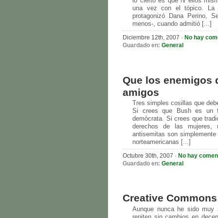
lo cierto es que ni ellos mi
una vez con el tópico. La ú
protagonizó Dana Perino, S
menos-, cuando admitió [...]
Diciembre 12th, 2007 ·
No hay com
Guardado en:
General
Que los enemigos 
amigos
Tres simples cosillas que debe
Si crees que Bush es un fa
demócrata. Si crees que tradi
derechos de las mujeres, n
antisemitas son simplemente u
norteamericanas [...]
Octubre 30th, 2007 ·
No hay comen
Guardado en:
General
Creative Commons
Aunque nunca he sido muy a
repiten sin cambios en dece