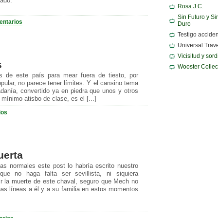
zado.
Rosa J.C.
Sin Futuro y Si
entarios
Duro
Testigo acciden
Universal Trav
Vicisitud y sor
s
Wooster Collec
os de este país para mear fuera de tiesto, por
pular, no parece tener límites. Y el cansino tema
danía, convertido ya en piedra que unos y otros
 mínimo atisbo de clase, es el [...]
ios
uerta
as normales este post lo habría escrito nuestro
ue no haga falta ser sevillista, ni siquiera
ntir la muerte de este chaval, seguro que Mech no
nas líneas a él y a su familia en estos momentos