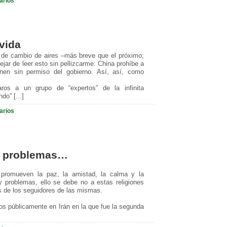
arios
 vida
 de cambio de aires –más breve que el próximo;
jar de leer esto sin pellizcarme: China prohíbe a
nen sin permiso del gobierno. Así, así, como
aros a un grupo de “expertos” de la infinita
do” [...]
arios
y problemas…
s promueven la paz, la amistad, la calma y la
y problemas, ello se debe no a estas religiones
s de los seguidores de las mismas.
s públicamente en Irán en la que fue la segunda