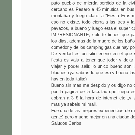
puto pueblo de mierda perdido de la civi
cercano es Pesaro a 45 minutios en bus 
montaña) y luego claro la “Fiesta Erasmu
eso no existe, todo cierra a las tres y 
pavazos, a bueno y luego esta el super co
IMPRESIONANTE, solo te tienes que pa
los dias, ademas de la mugre de los baño
comedor y de los camping gas que hay po
De verdad es un sitio eneno en el que s
fiesta os vais a tener que joder y deja
viajar y poder salir, lo unico bueno son l
bloques (ya sabras lo que es) y bueno las 
hay en toda italia:)
Bueno sin mas me despido y os digo no o
por la pagina de la facultad que luego es
cobran a 3 € la hora de internet etc,,,y s
mas ya sabeis mi mail.
Fue una de las mejores experiencias de mi 
gente) pero mucho mejor en una ciudad de
Saludos Carlos