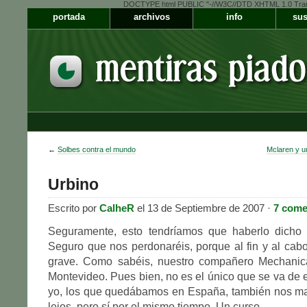
DOCTYPE html PUBLIC "-//W3C//DTD XHTML 1.0 Transiti
portada
archivos
info
sus
←
Solbes contra el mundo
Mclaren y un
Urbino
Escrito por
CalheR
el 13 de Septiembre de 2007 ·
7 come
Seguramente, esto tendríamos que haberlo dicho
Seguro que nos perdonaréis, porque al fin y al cab
grave. Como sabéis, nuestro compañero Mechanic
Montevideo. Pues bien, no es el único que se va de e
yo, los que quedábamos en España, también nos m
lejos, pero sí por el mismo tiempo. Un curso.