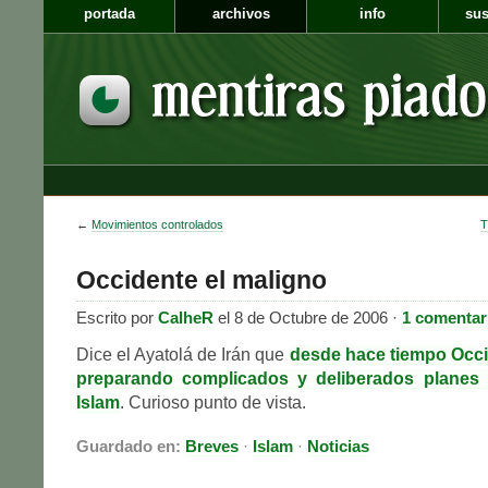
portada
archivos
info
sus
←
Movimientos controlados
T
Occidente el maligno
Escrito por
CalheR
el 8 de Octubre de 2006 ·
1 comentar
Dice el Ayatolá de Irán que
desde hace tiempo Occi
preparando complicados y deliberados planes p
Islam
. Curioso punto de vista.
Guardado en:
Breves
·
Islam
·
Noticias