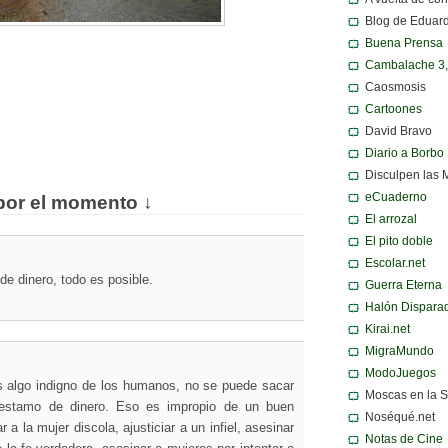
Blog de Eduar
Buena Prensa
Cambalache 3
Caosmosis
Cartoones
David Bravo
Diario a Borbo
Disculpen las 
eCuaderno
por el momento ↓
El arrozal
El pito doble
Escolar.net
de dinero, todo es posible.
Guerra Eterna
Halón Dispara
Kirai.net
MigraMundo
ModoJuegos
es algo indigno de los humanos, no se puede sacar
Moscas en la 
prestamo de dinero. Eso es impropio de un buen
Noséqué.net
a la mujer discola, ajusticiar a un infiel, asesinar
Notas de Cine