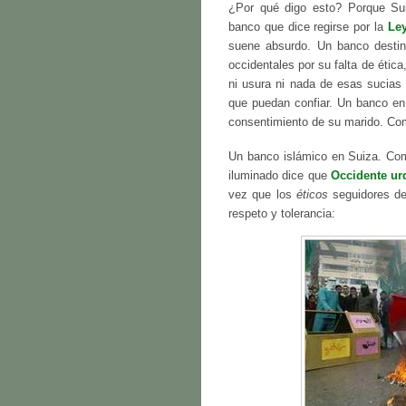
¿Por qué digo esto? Porque Sui
banco que dice regirse por la
Ley
suene absurdo. Un banco desti
occidentales por su falta de ética
ni usura ni nada de esas sucias
que puedan confiar. Un banco en
consentimiento de su marido. Co
Un banco islámico en Suiza. Com
iluminado dice que
Occidente urd
vez que los
éticos
seguidores de 
respeto y tolerancia: