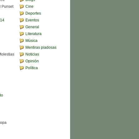
d Punset
Cine
Deportes
,14
Eventos
General
Literatura
Música
Mentiras piadosas
Molestias
Noticias
Opinión
Política
do
Sopa