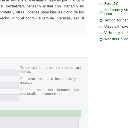
 la fe verdadera, asesinar a mujeres por intentar o
Rosa J.C.
 su sexualidad, pensar y actuar con libertad y no
Sin Futuro y Si
rofeta y otras lindeces parecidas es digno de los
Duro
echo, y no el cobro usurero de intereses, eso si
Testigo acciden
Universal Trav
Vicisitud y sor
Wooster Collec
Tu dirección de e-mail
no se mostrará
nunca.
Por favor, respeta a los demás y no
insultes.
Puedes usar los botones para
personalizar tu comentario.