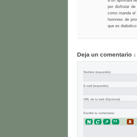
a un apostata de
por disfrutar de
como manda el p
homnres de prov
que es diabolico
Deja un comentario ↓
Nombre
(requerido)
E-mail
(requerido)
URL de tu web (Opcional)
Escribe tu comentario: