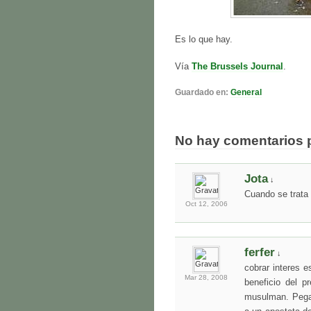
Es lo que hay.
Vía
The Brussels Journal
.
Guardado en:
General
No hay comentarios 
Jota
↓
Cuando se trata 
Oct 12,
2006
ferfer
↓
cobrar interes 
Mar 28,
2008
beneficio del 
musulman. Pegar 