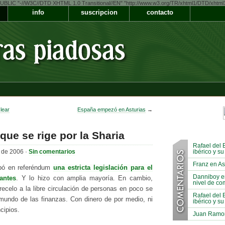
LIC "-//W3C//DTD XHTML 1.0 Transitional//EN" "http://www.w3.org/TR/xhtml1/DTD/xhtml1-t
info
suscripcion
contacto
lear
España empezó en Asturias
→
que se rige por la Sharia
Rafael del 
 de 2006 ·
Sin comentarios
ibérico y su
Franz en As
bó en referéndum
una estricta legislación para el
Danniboy e
antes
. Y lo hizo con amplia mayoría. En cambio,
nivel de co
recelo a la libre circulación de personas en poco se
Rafael del 
mundo de las finanzas. Con dinero de por medio, ni
ibérico y su
cipios.
Juan Ramon