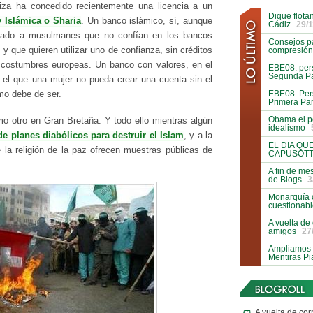
za ha concedido recientemente una licencia a un
Dique flota
 Islámica o Sharia
. Un banco islámico, sí, aunque
Cádiz
29/1
nado a musulmanes que no confían en los bancos
Consejos pa
, y que quieren utilizar uno de confianza, sin créditos
compresión
 costumbres europeas. Un banco con valores, en el
EBE08: pers
Segunda Pa
 el que una mujer no pueda crear una cuenta sin el
EBE08: Pers
mo debe de ser.
Primera Par
Obama el p
o otro en Gran Bretaña. Y todo ello mientras algún
idealismo
e planes diabólicos para destruir el Islam
, y a la
EL DIA QU
la religión de la paz ofrecen muestras públicas de
CAPUSOTT
A fin de me
de Blogs
3
Monarquía 
cuestionab
A vuelta de
amigos
27
Ampliamos l
Mentiras P
A vuelta de cor