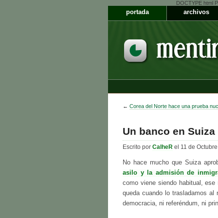
DOCTYPE html PUB
portada
archivos
←
Corea del Norte hace una prueba nuc
Un banco en Suiza 
Escrito por
CalheR
el 11 de Octubre
No hace mucho que Suiza apro
asilo y la admisión de inmigr
como viene siendo habitual, ese 
queda cuando lo trasladamos al 
democracia, ni referéndum, ni prin