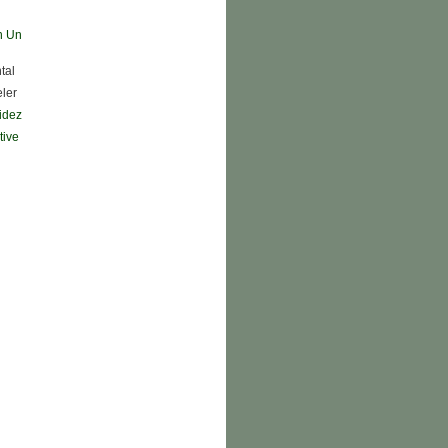
n Un
tal
eler
didez
tive