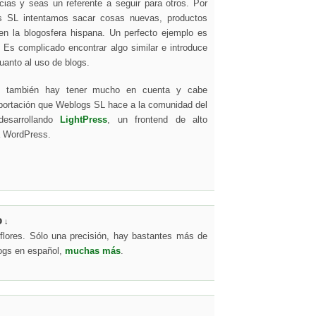
ias y seas un referente a seguir para otros. Por
 SL intentamos sacar cosas nuevas, productos
en la blogosfera hispana. Un perfecto ejemplo es
 Es complicado encontrar algo similar e introduce
cuanto al uso de blogs.
e también hay tener mucho en cuenta y cabe
aportación que Weblogs SL hace a la comunidad del
 desarrollando
LightPress
, un frontend de alto
a WordPress.
o
↓
 flores. Sólo una precisión, hay bastantes más de
logs en español,
muchas más
.