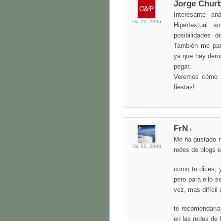
Jorge Chur
Interesante a
Dic 22,
2006
Hipertextual 
posibilidades 
También me pare
ya que hay dema
pegar.
Veremos cómo se
fiestas!
FrN
↓
Me ha gustado m
Dic 22,
2006
redes de blogs 
como tu dices, 
pero para ello s
vez, mas difícil 
te recomendaría
en las redes de 