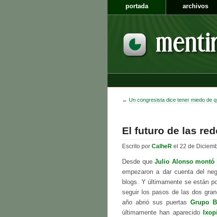
portada
archivos
←
Un congresista dice tener miedo de
El futuro de las re
Escrito por
CalheR
el 22 de Diciem
Desde que
Julio Alonso montó 
empezaron a dar cuenta del ne
blogs. Y últimamente se están p
seguir los pasos de las dos gra
año abrió sus puertas
Grupo B
últimamente han aparecido
Ixop