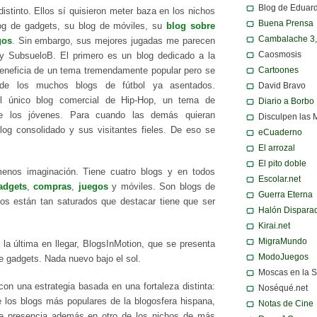
Blog de Eduar
istinto. Ellos sí quisieron meter baza en los nichos
Buena Prensa
log de gadgets, su blog de móviles, su
blog sobre
Cambalache 3
gos
. Sin embargo, sus mejores jugadas me parecen
Caosmosis
 SubsueloB. El primero es un blog dedicado a la
Cartoones
eneficia de un tema tremendamente popular pero se
e de los muchos blogs de fútbol ya asentados.
David Bravo
l único blog comercial de Hip-Hop, un tema de
Diario a Borbo
re los jóvenes. Para cuando las demás quieran
Disculpen las 
log consolidado y sus visitantes fieles. De eso se
eCuaderno
El arrozal
El pito doble
enos imaginación. Tiene cuatro blogs y en todos
Escolar.net
adgets
,
compras
,
juegos
y móviles. Son blogs de
Guerra Eterna
os están tan saturados que destacar tiene que ser
Halón Dispara
Kirai.net
MigraMundo
 la última en llegar, BlogsInMotion, que se presenta
ModoJuegos
e gadgets. Nada nuevo bajo el sol.
Moscas en la 
con una estrategia basada en una fortaleza distinta:
Noséqué.net
de los blogs más populares de la blogosfera hispana,
Notas de Cine
ene presencia además en otro de los nichos de más