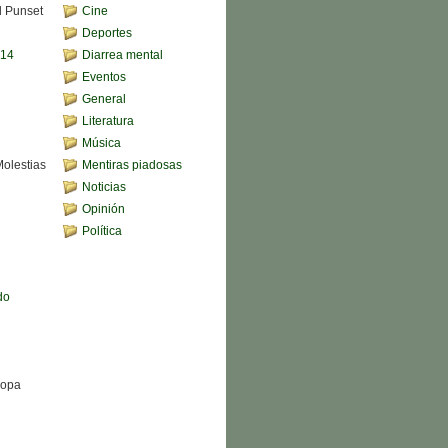
d Punset
Cine
Deportes
,14
Diarrea mental
Eventos
General
Literatura
Música
Molestias
Mentiras piadosas
Noticias
Opinión
Política
do
Sopa