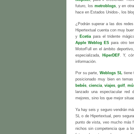
futuro, los
metroblogs
, y en otr
hace en Estados Unidos-, los bl
¿Podrán superar a las dos rede
Hipertextual cuenta con muy buen
y
Ecetia
para el tridente mágic
Apple Weblog ES
para otro tem
MotorFull en el ámbito deportiv
especializada,
HiperDEF
. Y, c
información.
Por su parte,
Weblogs SL
tiene 
posicionado muy bien en tema
bebés
,
ciencia
,
viajes
,
golf
,
mú
lanzado una espectacular red 
mejores, sino los que mejor situad
Ya hay seis y seguro vendrán má
SL o de Hipertextual, pero segu
punto de vista, veo mucho más fu
nichos sin competencia que a los