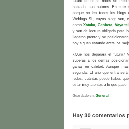
futuro de estas redes se medi
hablado: sus autores. En este
porque no leo todos los blogs
Weblogs SL, cuyos blogs son, en
como
Xataka
,
Genbeta
,
Vaya te
y son de lectura obligada para 
llegaron pronto y se posicionaro
hoy siguen estando entre los mej
¿Qué nos deparará el futuro? 
superas a los demás posicioná
ganas en calidad. Aunque más d
segunda. El año que entra será 
redes, cuántas puede haber, qu
estar muy atentos a lo que pase.
Guardado en:
General
Hay 30 comentarios 