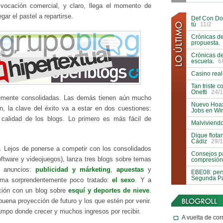
vocación comercial, y claro, llega el momento de
ar el pastel a repartirse.
Def Con Do
tú
11/2
Crónicas de
propuesta.
Crónicas de
escuela.
6
Casino real
Tan triste 
Onetti
24/1
temente consolidadas. Las demás tienen aún mucho
Nuevo Hoax
ón, la clave del éxito va a estar en dos cuestiones:
Jobs en Wi
alidad de los blogs. Lo primero es más fácil de
Malviviendo
Dique flota
Cádiz
29/1
 Lejos de ponerse a competir con los consolidados
Consejos pa
oftware y videojuegos), lanza tres blogs sobre temas
compresión
r anuncios:
publicidad y márketing
,
apuestas
y
EBE08: pers
Segunda Pa
ema sorprendentemente poco tratado:
el sexo
. Y a
zación con un blog sobre
esquí y deportes de nieve
.
buena proyección de futuro y los que estén por venir.
ampo donde crecer y muchos ingresos por recibir.
A vuelta de cor