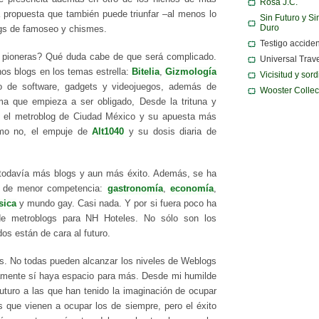
Rosa J.C.
a propuesta que también puede triunfar –al menos lo
Sin Futuro y Si
Duro
ogs de famoseo y chismes.
Testigo acciden
s pioneras? Qué duda cabe de que será complicado.
Universal Trav
os blogs en los temas estrella:
Bitelia
,
Gizmología
Vicisitud y sor
o de software, gadgets y videojuegos, además de
Wooster Collec
a que empieza a ser obligado, Desde la trituna y
o, el metroblog de Ciudad México y su apuesta más
ómo no, el empuje de
Alt1040
y su dosis diaria de
todavía más blogs y aun más éxito. Además, se ha
s de menor competencia:
gastronomía
,
economía
,
sica
y mundo gay. Casi nada. Y por si fuera poco ha
de metroblogs para NH Hoteles. No sólo son los
os están de cara al futuro.
s. No todas pueden alcanzar los niveles de Weblogs
ramente sí haya espacio para más. Desde mi humilde
turo a las que han tenido la imaginación de ocupar
 que vienen a ocupar los de siempre, pero el éxito