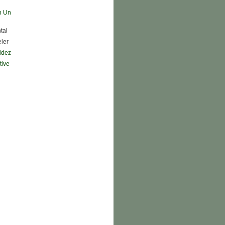
n Un
tal
eler
didez
tive