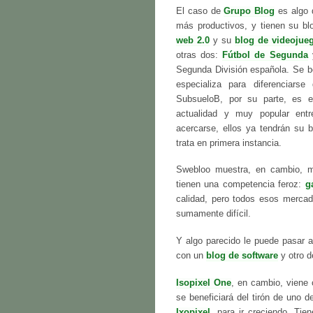
El caso de
Grupo Blog
es algo d
más productivos, y tienen su b
web 2.0
y su
blog de videojue
otras dos:
Fútbol de Segunda
y
Segunda División española. Se b
especializa para diferenciars
SubsueloB, por su parte, es e
actualidad y muy popular ent
acercarse, ellos ya tendrán su b
trata en primera instancia.
Swebloo muestra, en cambio, m
tienen una competencia feroz:
g
calidad, pero todos esos mercad
sumamente difícil.
Y algo parecido le puede pasar a
con un
blog de software
y otro d
Isopixel One
, en cambio, viene 
se beneficiará del tirón de uno 
Ixopixel
, para ir creciendo. Ti