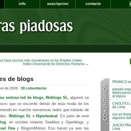
info
suscripcion
contacto
 que haya muchos más musulmanes en los Estados Unidos
Índice Universal de los Derechos Humanos
→
des de blogs
FRANCO en A
bre de 2006 ·
30 comentarios
parado espa
delincuenci
el tópico
su exitosa red de blogs, Weblogs SL
, algunos se
CHOLITO LIN
gocio que se esconde detrás de esta moda de los
de Lima
oniendo en marcha numerosas redes que tratarán de
xxx en Inmi
ndes:
Weblogs SL
e
Hipertextual
. En junio de este
algunos dat
log
; en octubre vinieron Swebloo y Openblogs, y
JUICIO FINA
ixel One
y BlogsInMotion. Eso hacen ya seis las
Lima