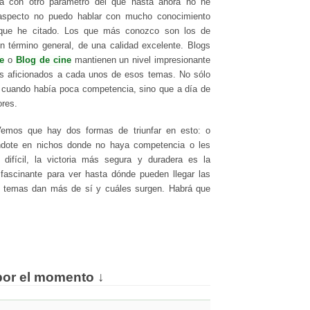
rá con otro parámetro del que hasta ahora no he
 aspecto no puedo hablar con mucho conocimiento
 que he citado. Los que más conozco son los de
 término general, de una calidad excelente. Blogs
le
o
Blog de cine
mantienen un nivel impresionante
los aficionados a cada unos de esos temas. No sólo
n cuando había poca competencia, sino que a día de
ores.
Vemos que hay dos formas de triunfar en esto: o
ndote en nichos donde no haya competencia o les
ifícil, la victoria más segura y duradera es la
fascinante para ver hasta dónde pueden llegar las
é temas dan más de sí y cuáles surgen. Habrá que
por el momento ↓