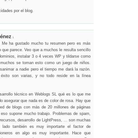
cidades por el blog.
ménez
↓
 Me ha gustado mucho tu resumen pero es más
 que parece. Veo que a muchos le resulta sencillo
dominios, instalar 3 o 4 veces WP y tildarse como
muchos se toman esto como un juego de niños.
animar a nadie pero el tiempo me dará la razón.
éxito son varias, y no todo reside en la línea
sarrollo técnico en Weblogs SL qué es lo que me
do asegurar que nada es de color de rosa. Hay que
 red de blogs con más de 20 millones de páginas
y eso supone mucho trabajo. Problemas de spam,
 recursos, desarrollo de LightPress, … son muchas
 lado también es muy importarte el factor de
ioneros en algo es muy importante. Hace que