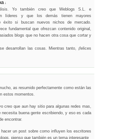
ba
↓
nálisis. Yo también creo que Weblogs S.L. e
son líderes y que los demás tienen mayores
de éxito si buscan nuevos nichos de mercado.
ce fundamental que ofrezcan contenido original,
siados blogs que no hacen otra cosa que cortar y
 desarrollan las cosas. Mientras tanto, ¡felices
ucho, as resumido perfectamente como están las
en estos momentos.
yo creo que aun hay sitio para algunas redes mas,
e necesita buena gente escribiendo, y eso es cada
de encontrar.
 hacer un post sobre como influyen los escritores
blogs, pienso que también es un tema interesante