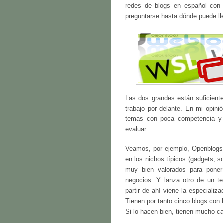
redes de blogs en español con 
preguntarse hasta dónde puede lleg
Las dos grandes están suficien
trabajo por delante. En mi opini
temas con poca competencia y c
evaluar.
Veamos, por ejemplo, Openblogs.
en los nichos típicos (gadgets, s
muy bien valorados para pone
negocios. Y lanza otro de un t
partir de ahí viene la especiali
Tienen por tanto cinco blogs con 
Si lo hacen bien, tienen mucho c