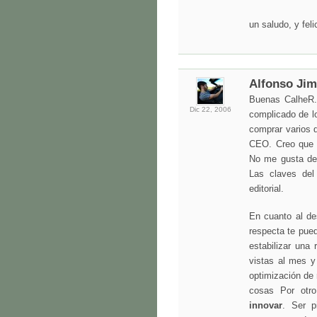
un saludo, y feli
Alfonso Ji
Buenas CalheR.
Dic 22,
2006
complicado de lo
comprar varios 
CEO. Creo que 
No me gusta des
Las claves del 
editorial.
En cuanto al de
respecta te pue
estabilizar una
vistas al mes 
optimización de
cosas Por otro
innovar
. Ser p