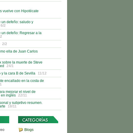
s vuelve con Hipotécate
 un defeño: saludo y
6/2
 un defeño: Regresar a la
/2
2/2
como ella de Juan Carlos
 sobre la muerte de Steve
red
24/1
 y la cara B de Sevilla
11/12
nte encallado en la costa de
1
ra mejorar el nivel de
 en inglés
22/11
onal y subjetivo resumen.
rte
18/11
reo
Blogs