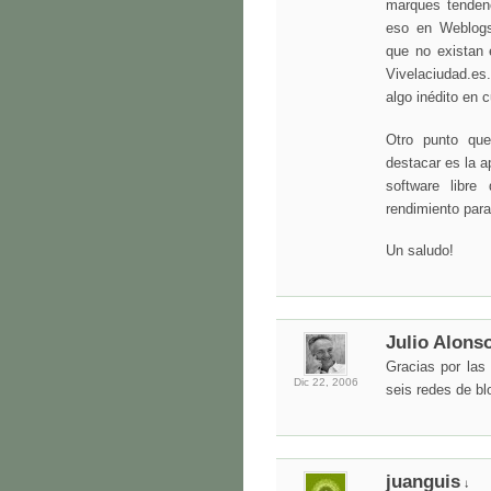
marques tendenc
eso en Weblogs
que no existan 
Vivelaciudad.es.
algo inédito en 
Otro punto qu
destacar es la 
software libre
rendimiento par
Un saludo!
Julio Alons
Gracias por las
Dic 22,
2006
seis redes de b
juanguis
↓