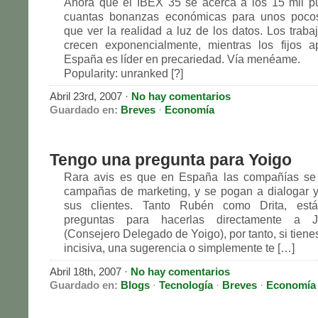
Ahora que el IBEX 35 se acerca a los 15 mil p
cuantas bonanzas económicas para unos poco
que ver la realidad a luz de los datos. Los traba
crecen exponencialmente, mientras los fijos a
España es líder en precariedad. Vía menéame.
Popularity: unranked [?]
Abril 23rd, 2007 ·
No hay comentarios
Guardado en:
Breves
·
Economía
Tengo una pregunta para Yoigo
Rara avis es que en España las compañías se
campañas de marketing, y se pogan a dialogar 
sus clientes. Tanto Rubén como Drita, está
preguntas para hacerlas directamente a 
(Consejero Delegado de Yoigo), por tanto, si tien
incisiva, una sugerencia o simplemente te […]
Abril 18th, 2007 ·
No hay comentarios
Guardado en:
Blogs
·
Tecnología
·
Breves
·
Economía