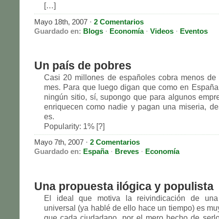
[…]
Mayo 18th, 2007 ·
2 Comentarios
Guardado en:
Blogs
·
Economía
·
Videos
·
Eventos
Un país de pobres
Casi 20 millones de españoles cobra menos de 
mes. Para que luego digan que como en España 
ningún sitio, sí, supongo que para algunos empr
enriquecen como nadie y pagan una miseria, de
es.
Popularity: 1% [?]
Mayo 7th, 2007 ·
2 Comentarios
Guardado en:
España
·
Breves
·
Economía
Una propuesta ilógica y populista
El ideal que motiva la reivindicación de una
universal (ya hablé de ello hace un tiempo) es mu
que cada ciudadano, por el mero hecho de serl