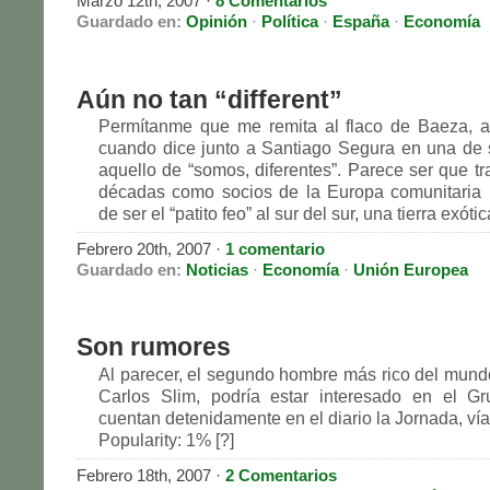
Marzo 12th, 2007 ·
8 Comentarios
Guardado en:
Opinión
·
Política
·
España
·
Economía
Aún no tan “different”
Permítanme que me remita al flaco de Baeza, a
cuando dice junto a Santiago Segura en una de
aquello de “somos, diferentes”. Parece ser que t
décadas como socios de la Europa comunitaria
de ser el “patito feo” al sur del sur, una tierra exóti
Febrero 20th, 2007 ·
1 comentario
Guardado en:
Noticias
·
Economía
·
Unión Europea
Son rumores
Al parecer, el segundo hombre más rico del mund
Carlos Slim, podría estar interesado en el Gr
cuentan detenidamente en el diario la Jornada, v
Popularity: 1% [?]
Febrero 18th, 2007 ·
2 Comentarios