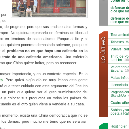
Jorge
en To
defensor d
dice que ma
 por
defensor d
, de
dice que ma
, de progreso, pero que sus tradicionales formas y
mpre. No quisiera expresarlo en términos de libertad
Tour antic
no en términos de nacionalismo. Porque al fin y al
Tabasco. M
poco quisiera ponerme demasiado solemne, porque el
Vuelve Red
s:
el problema no es que haya una cafetería en la
Third de Po
 trate de una cafetería americana
. Una cafetería
Last.fm
16
mo que China quiere imitar, pero no reconocer.
Valorando e
España
15
 mayor importancia, y en un contexto especial. Es la
Malas influ
ks
. Pero quizá algún día no muy lejano esta gente
Licenciado 
á que tener cuidado con este argumento del “insulto
Páginas co
n un país que quiere ser el gran suministrador del
SketchUp
s y colocar sus productos en todos los países del
Cuatro año
uando es el otro quien viene a venderle a su casa.
Sabina y su
poeta a Ra
u momento, exista una China democrática que no se
 de los demás, pero mucho me temo que no será así.
Hosting en
te…