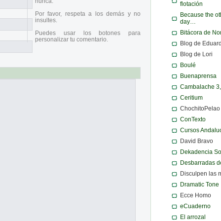
nunca.
flotación
Por favor, respeta a los demás y no
Because the ot
insultes.
day…
Bitácora de N
Puedes usar los botones para
personalizar tu comentario.
Blog de Eduar
Blog de Lori
Boulé
Buenaprensa
Cambalache 3
Ceritium
ChochitoPelao
ConTexto
Cursos Andalu
David Bravo
Dekadencia S
Desbarradas d
Disculpen las 
Dramatic Tone
Ecce Homo
eCuaderno
El arrozal