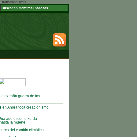
ransitional.dtd">
La extraña guerra de las
s
en Ahora toca creacionismo
na adolescente kurda
hasta la muerte
cerca del cambio climático