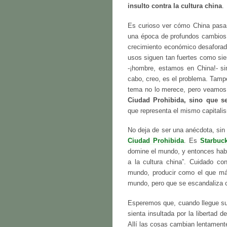
insulto contra la cultura china
.
Es curioso ver cómo China pasa
una época de profundos cambios
crecimiento económico desaforado
usos siguen tan fuertes como sie
-¡hombre, estamos en China!- si
cabo, creo, es el problema. Tam
tema no lo merece, pero veamo
Ciudad Prohibida, sino que se
que representa el mismo capitalis
No deja de ser una anécdota, sin
Ciudad Prohibida
. Es
Starbuc
domine el mundo, y entonces habr
a la cultura china”. Cuidado co
mundo, producir como el que má
mundo, pero que se escandaliza c
Esperemos que, cuando llegue s
sienta insultada por la libertad
Allí las cosas cambian lentamen