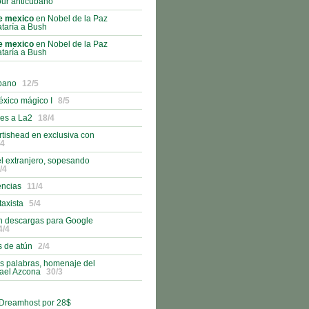
ur anticubano
e mexico
en Nobel de la Paz
taría a Bush
e mexico
en Nobel de la Paz
taría a Bush
ubano
12/5
éxico mágico I
8/5
es a La2
18/4
rtishead en exclusiva con
/4
l extranjero, sopesando
/4
encias
11/4
taxista
5/4
n descargas para Google
4/4
s de atún
2/4
s palabras, homenaje del
fael Azcona
30/3
 Dreamhost por 28$