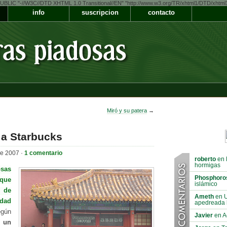
LIC "-//W3C//DTD XHTML 1.0 Transitional//EN" "http://www.w3.org/TR/xhtml1/DTD/xhtml1-t
info
suscripcion
contacto
Miró y su patera
→
 a Starbucks
de 2007 ·
1 comentario
roberto
en 
hormigas
sas
Phosphoro
 que
islámico
a de
Ameth
en U
udad
apedreada 
egún
Javier
en A
s
un