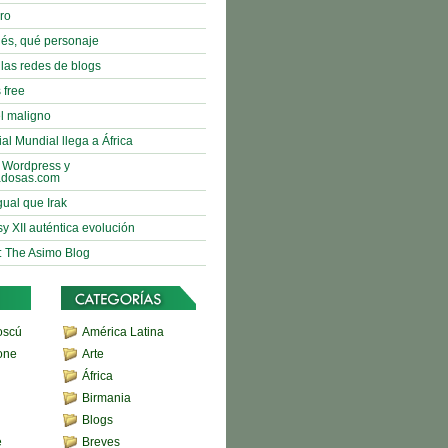
bro
nés, qué personaje
 las redes de blogs
 free
l maligno
al Mundial llega a África
 Wordpress y
adosas.com
gual que Irak
sy XII auténtica evolución
: The Asimo Blog
oscú
América Latina
one
Arte
África
Birmania
Blogs
e
Breves