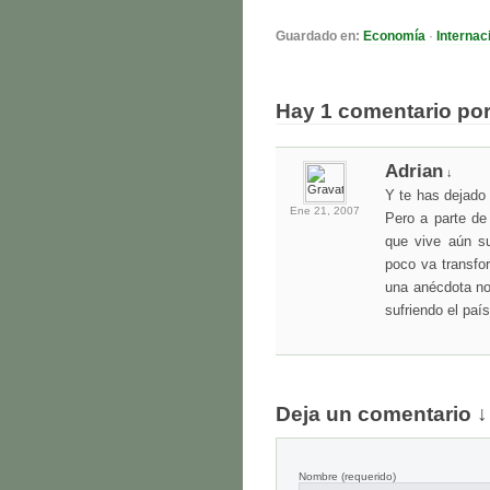
Guardado en:
Economía
·
Internac
Hay 1 comentario po
Adrian
↓
Y te has dejado
Ene 21,
2007
Pero a parte de
que vive aún s
poco va transfo
una anécdota n
sufriendo el país
Deja un comentario ↓
Nombre
(requerido)