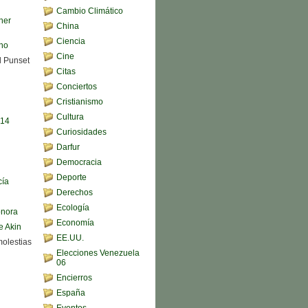
Cambio Climático
her
China
Ciencia
ono
Cine
d Punset
Citas
Conciertos
Cristianismo
Cultura
,14
Curiosidades
Darfur
Democracia
Deporte
cía
Derechos
Ecología
onora
Economía
e Akin
EE.UU.
molestias
Elecciones Venezuela
06
Encierros
España
Eventos