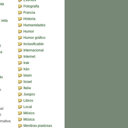
sta
Fotografía
Francia
Historia
a vida
Humanidades
Humor
Humor gráfico
Inclasificable
G
Internacional
ra
Internet
Irak
Irán
Islam
do
Israel
Italia
o
Juegos
Libros
Local
ual
México
l
Música
rnativa
Mentiras piadosas