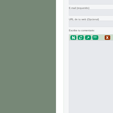
E-mail
(requerido)
URL de tu web (Opcional)
Escribe tu comentario: