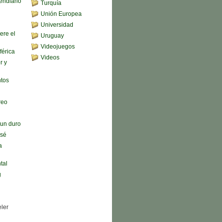
endiario
Turquía
Unión Europea
Universidad
ere el
Uruguay
Videojuegos
férica
Videos
r y
ntos
reo
n un duro
 sé
a
tal
g
eler