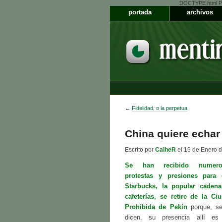
DOCTYPE html PUB
portada
archivos
←
Fidelidad, o la perpetua
China quiere echar
Escrito por
CalheR
el 19 de Enero 
Se han recibido numero
protestas y presiones para
Starbucks, la popular caden
cafeterías, se retire de la Ci
Prohibida de Pekín
porque, s
dicen, su presencia allí e