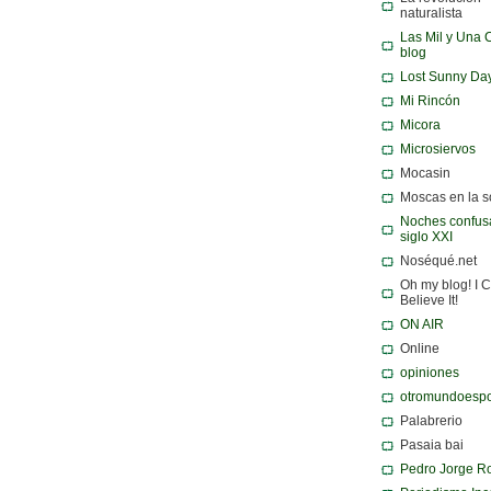
naturalista
Las Mil y Una 
blog
Lost Sunny Da
Mi Rincón
Micora
Microsiervos
Mocasin
Moscas en la 
Noches confusa
siglo XXI
Noséqué.net
Oh my blog! I C
Believe It!
ON AIR
Online
opiniones
otromundoespo
Palabrerio
Pasaia bai
Pedro Jorge R