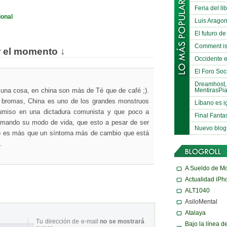
Feria del li
ional
Luis Arago
El futuro de
Comment is
r el momento ↓
Occidente e
El Foro Soci
Dreamhost,
MentirasPi
 una cosa, en china son más de Té que de café ;).
 bromas, China es uno de los grandes monstruos
Líbano es i
umiso en una dictadura comunista y que poco a
Final Fanta
rmando su modo de vida, que esto a pesar de ser
Nuevo blog
o es más que un síntoma más de cambio que está
.
A Sueldo de M
Actualidad iPh
ALT1040
AsiloMental
Atalaya
Tu dirección de e-mail
no se mostrará
Bajo la línea d