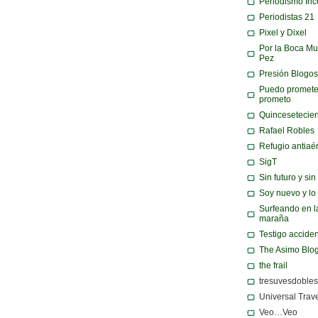
Periodismo Inc
Periodistas 21
Pixel y Dixel
Por la Boca Mu
Pez
Presión Blogos
Puedo promete
prometo
Quincesetecie
Rafael Robles
Refugio antiaé
SigT
Sin futuro y si
Soy nuevo y lo
Surfeando en l
maraña
Testigo acciden
The Asimo Blo
the frail
tresuvesdobles
Universal Trav
Veo…Veo