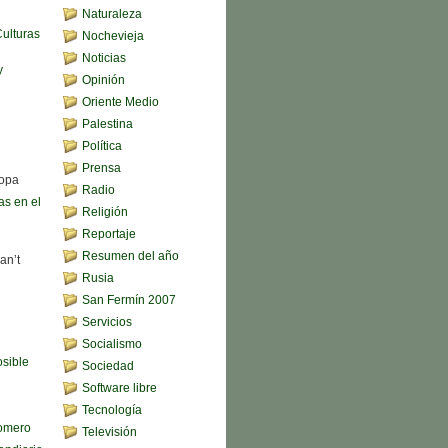
Naturaleza
Culturas
Nochevieja
Noticias
y
Opinión
Oriente Medio
Palestina
Política
Prensa
sopa
Radio
s en el
Religión
Reportaje
Resumen del año
an’t
Rusia
San Fermín 2007
Servicios
Socialismo
sible
Sociedad
Software libre
Tecnología
omero
Televisión