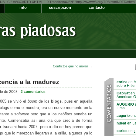
LIC "-//W3C//DTD XHTML 1.0 Transitional//EN" "http://www.w3.org/TR/xhtml1/DTD/xhtml1-t
info
suscripcion
contacto
Conflictos que no molan
→
cencia a la madurez
corina
en Me
sobre Hitler
to de 2008 ·
2 comentarios
GabKat
en 
American G
005 se vivió el
boom
de los
blogs
, pues en aquella
AUGURIO
e
 blogs como el nuestro, era un nuevo momento en la
Lima
tanto a software pero que a los neófitos sonaba un
augurio
en 
ente. Comenzaba así una ola que crecía de forma
hueaf
en La
 tsunami hacia 2007, pero a día de hoy parece que
carlos
en ¿
ogs que lo merezcan llegaran a la orilla, algunos ya lo