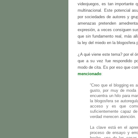
videojuegos, es tan importante q
multinacional. Este potencial a
por sociedades de autores y grup
amenazas pretenden amedrentar
expresión, a veces consiguen sus
que sin fundamento real, más al
la ley del miedo en la blogosfera p
¿A qué viene este tema? por el ó
que a su vez fue respondido po
modo de cita. Es por eso que co
mencionado
:
“Creo que el blogging es 
gusto, por muy de moda q
encuentra un hilo para man
la blogosfera se autoregul
acceso y es que como
suficientemente capaz de
verdad merecen atención.
La clave está en el apre
proceso de ensayo y erro
hecho, una de las cosas 