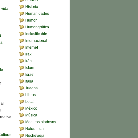
Historia
a vida
Humanidades
Humor
Humor gráfico
Inclasificable
G
Internacional
ra
Internet
Irak
Irán
Islam
do
Israel
Italia
o
Juegos
Libros
Local
ual
México
l
Música
rnativa
Mentiras piadosas
Naturaleza
Culturas
Nochevieja