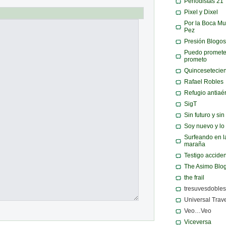
Periodistas 21
Pixel y Dixel
Por la Boca Mu
Pez
Presión Blogos
Puedo promete
prometo
Quincesetecie
Rafael Robles
Refugio antiaé
SigT
Sin futuro y si
Soy nuevo y lo
Surfeando en l
maraña
Testigo acciden
The Asimo Blo
the frail
tresuvesdobles
Universal Trav
Veo…Veo
Viceversa