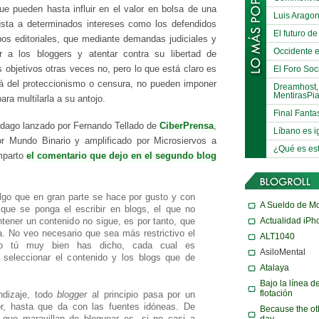
ue pueden hasta influir en el valor en bolsa de una
Luis Arago
susta a determinados intereses como los defendidos
El futuro de
os editoriales, que mediante demandas judiciales y
Occidente e
 a los bloggers y atentar contra su libertad de
 objetivos otras veces no, pero lo que está claro es
El Foro Soci
lá del proteccionismo o censura, no pueden imponer
Dreamhost,
MentirasPi
ara multilarla a su antojo.
Final Fanta
rdago lanzado por Fernando Tellado de
CiberPrensa
,
Líbano es i
r Mundo Binario y amplificado por Microsiervos a
¿Qué es es
mparto
el comentario que dejo en el segundo blog
algo que en gran parte se hace por gusto y con
A Sueldo de M
ue se ponga el escribir en blogs, el que no
Actualidad iPh
tener un contenido no sigue, es por tanto, que
a. No veo necesario que sea más restrictivo el
ALT1040
 tú muy bien has dicho, cada cual es
AsiloMental
 seleccionar el contenido y los blogs que de
Atalaya
Bajo la línea d
flotación
ndizaje, todo
blogger
al principio pasa por un
r, hasta que da con las fuentes idóneas. De
Because the ot
que maravillan de bloguear es, si no casi a
day…