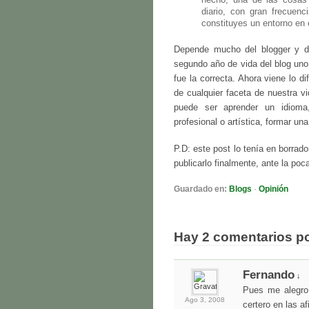
diario, con gran frecuen
constituyes un entorno en 
Depende mucho del blogger y de
segundo año de vida del blog uno
fue la correcta. Ahora viene lo d
de cualquier faceta de nuestra v
puede ser aprender un idioma, 
profesional o artística, formar un
P.D: este post lo tenía en borra
publicarlo finalmente, ante la poc
Guardado en:
Blogs
·
Opinión
Hay 2 comentarios p
Fernando
↓
Pues me alegro 
Ago 3,
2008
certero en las af