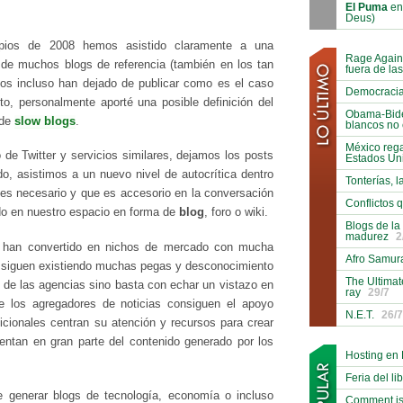
El Puma
en
Deus)
ipios de 2008 hemos asistido claramente a una
Rage Again
 de muchos blogs de referencia (también en los tan
fuera de la
os incluso han dejado de publicar como es el caso
Democracia 
 personalmente aporté una posible definición del
Obama-Biden
 de
slow blogs
.
blancos no 
México reg
o de Twitter y servicios similares, dejamos los posts
Estados Un
o, asistimos a un nuevo nivel de autocrítica dentro
Tonterías, l
 es necesario y que es accesorio en la conversación
Conflictos 
do en nuestro espacio en forma de
blog
, foro o wiki.
Blogs de la
madurez
2
e han convertido en nichos de mercado con mucha
Afro Samura
 siguen existiendo muchas pegas y desconocimiento
The Ultimat
e de las agencias sino basta con echar un vistazo en
ray
29/7
e los agregadores de noticias consiguen el apoyo
N.E.T.
26/7
dicionales centran su atención y recursos para crear
entan en gran parte del contenido generado por los
Hosting en
Feria del li
generar blogs de tecnología, economía o incluso
Comment is