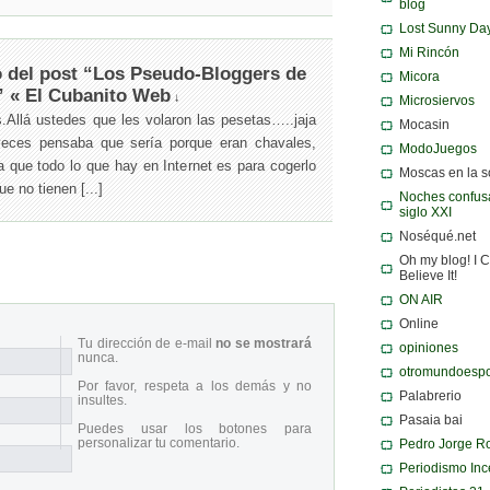
blog
Lost Sunny Da
Mi Rincón
o del post “Los Pseudo-Bloggers de
Micora
” « El Cubanito Web
↓
Microsiervos
os.Allá ustedes que les volaron las pesetas…..jaja
Mocasin
veces pensaba que sería porque eran chavales,
ModoJuegos
 que todo lo que hay en Internet es para cogerlo
Moscas en la 
ue no tienen [...]
Noches confusa
siglo XXI
Noséqué.net
Oh my blog! I C
Believe It!
ON AIR
Online
Tu dirección de e-mail
no se mostrará
opiniones
nunca.
otromundoespo
Por favor, respeta a los demás y no
Palabrerio
insultes.
Pasaia bai
Puedes usar los botones para
personalizar tu comentario.
Pedro Jorge R
Periodismo Inc