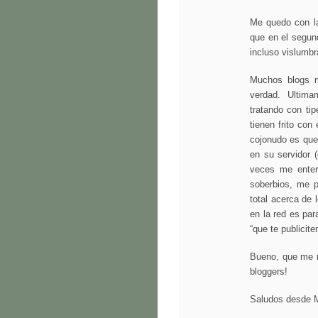
Me quedo con la
que en el segun
incluso vislumbra
Muchos blogs mo
verdad. Ultim
tratando con ti
tienen frito con
cojonudo es que
en su servidor (
veces me enter
soberbios, me 
total acerca de 
en la red es par
“que te publiciten
Bueno, que me r
bloggers!
Saludos desde M