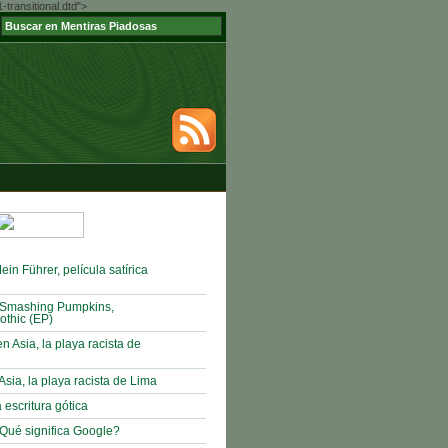
ransitional.dtd">
in Führer, película satírica
Smashing Pumpkins,
othic (EP)
n Asia, la playa racista de
Asia, la playa racista de Lima
 escritura gótica
Qué significa Google?