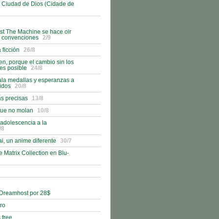
 Ciudad de Dios (Cidade de
st The Machine se hace oir
s convenciones
2/9
ficción
26/8
, porque el cambio sin los
es posible
24/8
ala medallas y esperanzas a
idos
20/8
as precisas
13/8
que no molan
10/8
 adolescencia a la
/8
i, un anime diferente
30/7
e Matrix Collection en Blu-
 Dreamhost por 28$
bro
 free