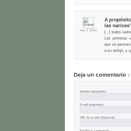
A propósit
las narices
Ago 3,
2008
[...] todos lad
Las primeras 
que se pensaría
a su antojo, y q
Deja un comentario ↓
Nombre
(requerido)
E-mail
(requerido)
URL de tu web (Opcional)
Escribe tu comentario: