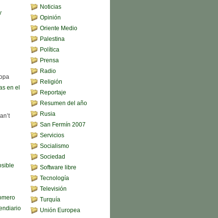
Noticias
y
Opinión
Oriente Medio
Palestina
Política
Prensa
Radio
sopa
Religión
s en el
Reportaje
Resumen del año
Rusia
an’t
San Fermín 2007
Servicios
Socialismo
Sociedad
sible
Software libre
Tecnología
Televisión
omero
Turquía
endiario
Unión Europea