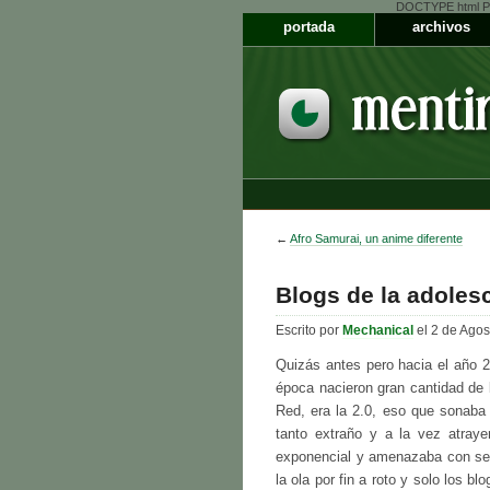
DOCTYPE html PUB
portada
archivos
←
Afro Samurai, un anime diferente
Blogs de la adoles
Escrito por
Mechanical
el 2 de Agos
Quizás antes pero hacia el año 2
época nacieron gran cantidad de
Red, era la 2.0, eso que sonaba 
tanto extraño y a la vez atray
exponencial y amenazaba con ser
la ola por fin a roto y solo los bl