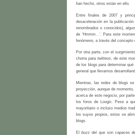
han hecho, otros están en ello.
Entre finales de 2007 y princ
desaceleración en la publicación
renombrados o conocidos), algun
de ‘Hmmm…’. Para este momento,
fenómeno, a través del concepto
Por otra parte, con el surgimient
chorra para
twitteos
, de este mod
de los blogs para determinar qué
general que llevamos desarrollan
Mientras, las redes de blogs s
proyección, aunque de momento,
acerca de este negocio, por part
los foros de Loogic. Pese a qu
mayoritario o incluso medios tra
los suyos propios, estos se alim
blogs.
El
buzz
del que son capaces de 