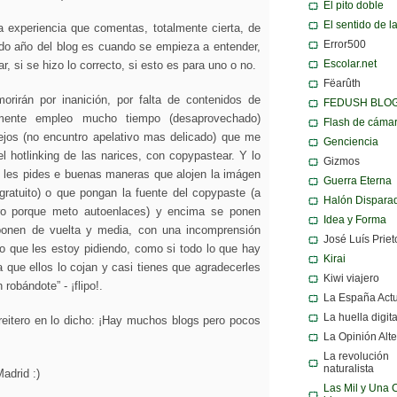
El pito doble
El sentido de l
 experiencia que comentas, totalmente cierta, de
Error500
do año del blog es cuando se empieza a entender,
Escolar.net
r, si se hizo lo correcto, si esto es para uno o no.
Fëarûth
rirán por inanición, por falta de contenidos de
FEDUSH BLO
amente empleo mucho tiempo (desaprovechado)
Flash de cáma
pejos (no encuntro apelativo mas delicado) que me
Genciencia
 el hotlinking de las narices, con copypastear. Y lo
Gizmos
 les pides e buenas maneras que alojen la imágen
Guerra Eterna
gratuito) o que pongan la fuente del copypaste (a
Halón Dispara
o porque meto autoenlaces) y encima se ponen
Idea y Forma
ponen de vuelta y media, con una incomprensión
José Luís Priet
lo que les estoy pidiendo, como si todo lo que hay
Kirai
a que ellos lo cojan y casi tienes que agradecerles
Kiwi viajero
 robándote” - ¡flipo!.
La España Act
La huella digita
eitero en lo dicho: ¡Hay muchos blogs pero pocos
La Opinión Alte
La revolución
naturalista
adrid :)
Las Mil y Una 