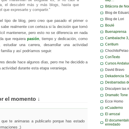
cia, el descubrir más y más blogs, hasta que
Bitácora de N
el que expresarte y compartir.”
Blog de Eduar
Blog de Lori
l tipo de blog, pero creo que pasado el primer o
Boulé
 sabe realmente con certeza si la decisión que tomó
Buenaprensa
ifícil mantenerse, pero esto no se diferencia en nada
Cambalache 3
ida que requiera
pasión
, tiempo y dedicación, como
Ceritium
estudiar una carrera, desarrollar una actividad
ChochitoPelao
a familia y así podríamos seguir.
ConTexto
dores desde hace algunos días, pero me he decidido a
Cursos Andalu
a actividad durante esta etapa veraniega.
David Bravo
Dekadencia S
Desbarradas d
Disculpen las 
Dramatic Tone
or el momento ↓
Ecce Homo
eCuaderno
El arrozal
El documentali
que te animaras a publicarlo porque has estado
enredado
irmaciones ;)