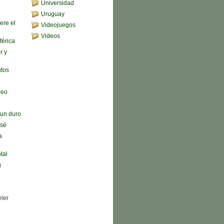
Universidad
Uruguay
ere el
Videojuegos
Videos
férica
r y
ntos
reo
n un duro
 sé
a
tal
g
eler