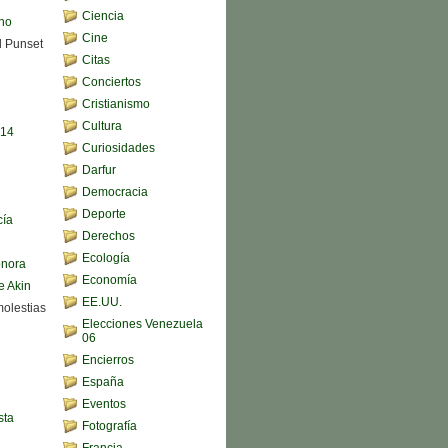
Ciencia
ono
Cine
d Punset
Citas
Conciertos
Cristianismo
Cultura
,14
Curiosidades
Darfur
Democracia
Deporte
cía
Derechos
Ecología
onora
Economía
e Akin
EE.UU.
molestias
Elecciones Venezuela
06
Encierros
España
Eventos
sta
Fotografía
Francia