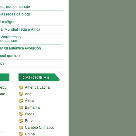
nés, qué personaje
 las redes de blogs
l maligno
al Mundial llega a África
 Wordpress y
adosas.com
sy XII auténtica evolución
gual que Irak
to?
oscú
América Latina
one
Arte
África
Birmania
Blogs
e
Breves
Cambio Climático
her
China