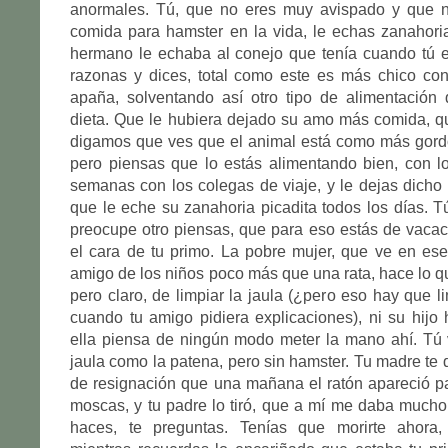
anormales. Tú, que no eres muy avispado y que 
comida para hamster en la vida, le echas zanahori
hermano le echaba al conejo que tenía cuando tú e
razonas y dices, total como este es más chico co
apaña, solventando así otro tipo de alimentación
dieta. Que le hubiera dejado su amo más comida, q
digamos que ves que el animal está como más gord
pero piensas que lo estás alimentando bien, con l
semanas con los colegas de viaje, y le dejas dicho
que le eche su zanahoria picadita todos los días. Tú
preocupe otro piensas, que para eso estás de vaca
el cara de tu primo. La pobre mujer, que ve en e
amigo de los niños poco más que una rata, hace lo qu
pero claro, de limpiar la jaula (¿pero eso hay que li
cuando tu amigo pidiera explicaciones), ni su hijo
ella piensa de ningún modo meter la mano ahí. Tú 
jaula como la patena, pero sin hamster. Tu madre te 
de resignación que una mañana el ratón apareció p
moscas, y tu padre lo tiró, que a mí me daba mucho
haces, te preguntas. Tenías que morirte ahora,