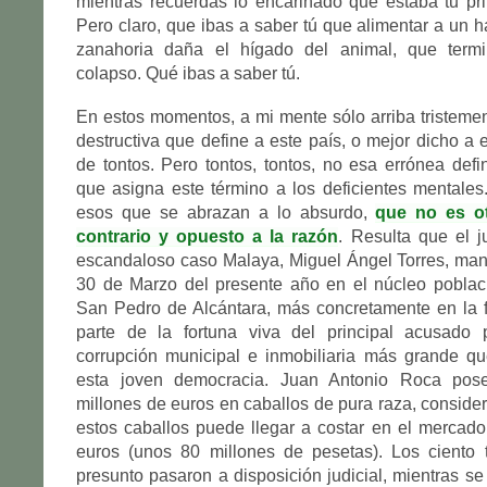
mientras recuerdas lo encariñado que estaba tu pr
Pero claro, que ibas a saber tú que alimentar a un 
zanahoria daña el hígado del animal, que termi
colapso. Qué ibas a saber tú.
En estos momentos, a mi mente sólo arriba tristeme
destructiva que define a este país, o mejor dicho a 
de tontos. Pero tontos, tontos, no esa errónea def
que asigna este término a los deficientes mentales
esos que se abrazan a lo absurdo,
que no es o
contrario y opuesto a la razón
. Resulta que el ju
escandaloso caso Malaya, Miguel Ángel Torres, mand
30 de Marzo del presente año en el núcleo poblaci
San Pedro de Alcántara, más concretamente en la fi
parte de la fortuna viva del principal acusado
corrupción municipal e inmobiliaria más grande q
esta joven democracia. Juan Antonio Roca pos
millones de euros en caballos de pura raza, consid
estos caballos puede llegar a costar en el mercad
euros (unos 80 millones de pesetas). Los ciento t
presunto pasaron a disposición judicial, mientras se