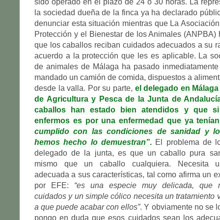
sido operado en el plazo de 24 ó 30 horas. La repre
la sociedad dueña de la finca ya ha declarado públ
denunciar esta situación mientras que La Asociación
Protección y el Bienestar de los Animales (ANPBA) 
que los caballos reciban cuidados adecuados a su ra
acuerdo a la protección que les es aplicable. La so
de animales de Málaga ha pasado inmediatamente 
mandado un camión de comida, dispuestos a aliment
desde la valla. Por su parte,
el delegado en Málaga 
de Agricultura y Pesca de la Junta de Andalucí
caballos han estado bien atendidos y que si
enfermos es por una enfermedad que ya tenían
cumplido con las condiciones de sanidad y l
hemos hecho lo demuestran”
.
El problema de lo
delegado de la junta, es que un caballo pura s
mismo que un caballo cualquiera. Necesita u
adecuada a sus características, tal como afirma un e
por EFE:
“es una especie muy delicada, que 
cuidados y un simple cólico necesita un tratamiento 
a que puede acabar con ellos”
. Y obviamente no se 
pongo en duda que esos cuidados sean los adecu