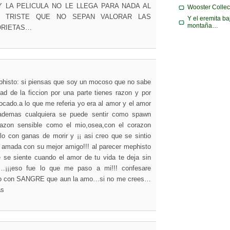
 LA PELICULA NO LE LLEGA PARA NADA AL
Wooster Collec
 TRISTE QUE NO SEPAN VALORAR LAS
Y el eremita ba
montaña…
ORIETAS…
phisto: si piensas que soy un mocoso que no sabe
dad de la ficcion por una parte tienes razon y por
ocado.a lo que me referia yo era al amor y el amor
 ademas cualquiera se puede sentir como spawn
razon sensible como el mio,osea,con el corazon
lo con ganas de morir y ¡¡ asi creo que se sintio
 amada con su mejor amigo!!! al parecer mephisto
 se siente cuando el amor de tu vida te deja sin
…¡¡¡eso fue lo que me paso a mi!!! confesare
to con SANGRE que aun la amo…si no me crees…
as