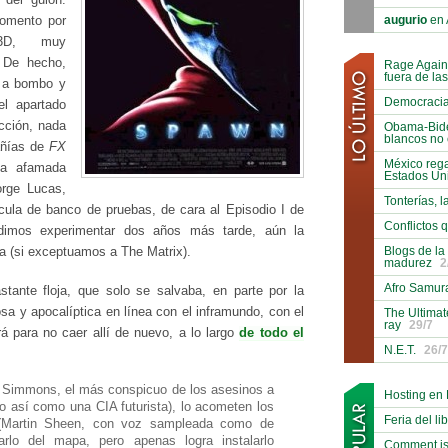
augurio
en 
momento por
 3D, muy
. De hecho,
Rage Again
fuera de la
n a bombo y
Democracia 
 el apartado
ucción, nada
Obama-Biden
blancos no 
ñías de
FX
México reg
 la afamada
Estados Un
rge Lucas,
Tonterías, l
cula de banco de pruebas, de cara al Episodio I de
Conflictos 
dimos experimentar dos años más tarde, aún la
Blogs de la
a (si exceptuamos a The Matrix).
madurez
2
Afro Samura
stante floja, que solo se salvaba, en parte por la
a y apocalíptica en línea con el inframundo, con el
The Ultimat
ray
29/7
á para no caer allí de nuevo, a lo largo
de todo el
N.E.T.
26/7
 Simmons, el más conspicuo de los asesinos a
Hosting en
go así como una CIA futurista), lo acometen los
Feria del li
 (Martin Sheen, con voz sampleada como de
arlo del mapa, pero apenas logra instalarlo
Comment is