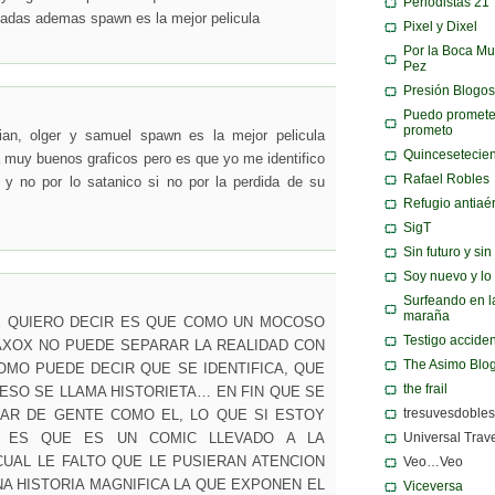
Periodistas 21
adas ademas spawn es la mejor pelicula
Pixel y Dixel
Por la Boca Mu
Pez
Presión Blogos
Puedo promete
prometo
ian, olger y samuel spawn es la mejor pelicula
Quincesetecie
 muy buenos graficos pero es que yo me identifico
Rafael Robles
y no por lo satanico si no por la perdida de su
Refugio antiaé
SigT
Sin futuro y si
Soy nuevo y lo
Surfeando en l
maraña
E QUIERO DECIR ES QUE COMO UN MOCOSO
Testigo acciden
XOX NO PUEDE SEPARAR LA REALIDAD CON
The Asimo Blo
COMO PUEDE DECIR QUE SE IDENTIFICA, QUE
the frail
 ESO SE LLAMA HISTORIETA… EN FIN QUE SE
tresuvesdobles
AR DE GENTE COMO EL, LO QUE SI ESTOY
Universal Trav
 ES QUE ES UN COMIC LLEVADO A LA
CUAL LE FALTO QUE LE PUSIERAN ATENCION
Veo…Veo
NA HISTORIA MAGNIFICA LA QUE EXPONEN EL
Viceversa