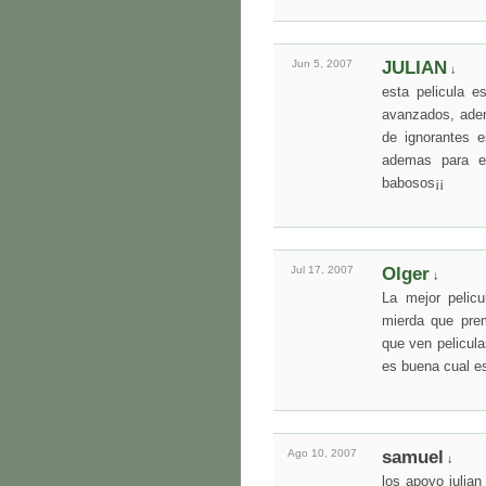
Jun 5,
2007
JULIAN
↓
esta pelicula 
avanzados, adem
de ignorantes e
ademas para en
babosos¡¡
Jul 17,
2007
Olger
↓
La mejor pelic
mierda que pre
que ven pelicula
es buena cual e
Ago 10,
2007
samuel
↓
los apoyo julian