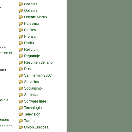
Noticias
y
Opinión
Oriente Medio
Palestina
Política
Prensa
Radio
sopa
Religión
s en el
Reportaje
Resumen del año
Rusia
an’t
San Fermín 2007
Servicios
Socialismo
Sociedad
sible
Software libre
Tecnología
Televisión
omero
Turquía
endiario
Unión Europea