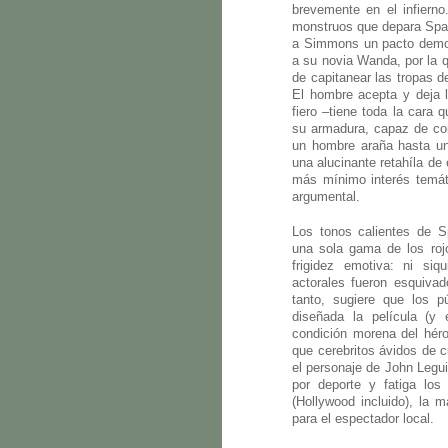
brevemente en el infierno
monstruos que depara Spaw
a Simmons un pacto demoní
a su novia Wanda, por la 
de capitanear las tropas d
El hombre acepta y deja l
fiero –tiene toda la cara
su armadura, capaz de con
un hombre araña hasta un
una alucinante retahíla de 
más mínimo interés temáti
argumental.
Los tonos calientes de 
una sola gama de los rojo
frigidez emotiva: ni si
actorales fueron esquivad
tanto, sugiere que los 
diseñada la película (y
condición morena del hé
que cerebritos ávidos de 
el personaje de John Legui
por deporte y fatiga los
(Hollywood incluido), la 
para el espectador local.