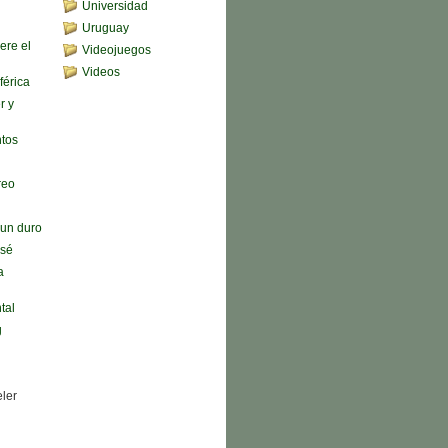
Universidad
Uruguay
ere el
Videojuegos
Videos
férica
r y
ntos
reo
n un duro
 sé
a
tal
g
eler