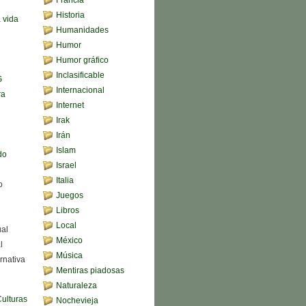
Historia
a vida
Humanidades
Humor
Humor gráfico
Inclasificable
G
Internacional
ra
Internet
Irak
Irán
Islam
do
Israel
Italia
o
Juegos
Libros
Local
ual
México
l
Música
rnativa
Mentiras piadosas
Naturaleza
Culturas
Nochevieja