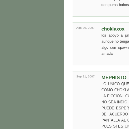
son puras babos
Ago 20,
2007
choklaxox
↓
los apoyo a jul
aunque no tenga
algo con spawn 
amada
Sep 21,
2007
MEPHISTO
↓
LO UNICO QU
COMO CHOKLA
LA FICCION, 
NO SEA INDIO
PUEDE ESPER
DE ACUERDO
PANTALLA AL 
PUES SI ES U