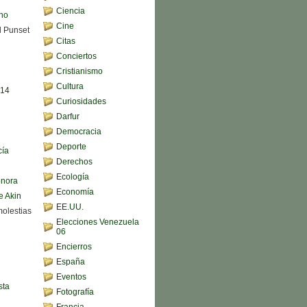
Ciencia
ono
Cine
d Punset
Citas
Conciertos
Cristianismo
Cultura
,14
Curiosidades
Darfur
Democracia
Deporte
cía
Derechos
Ecología
onora
Economía
e Akin
EE.UU.
molestias
Elecciones Venezuela
06
Encierros
España
Eventos
sta
Fotografía
Francia