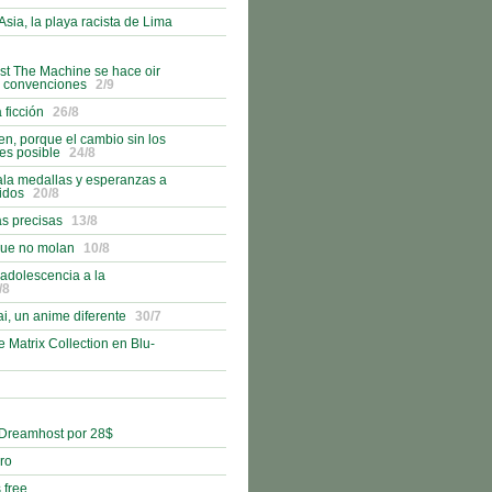
Asia, la playa racista de Lima
st The Machine se hace oir
s convenciones
2/9
ficción
26/8
, porque el cambio sin los
es posible
24/8
ala medallas y esperanzas a
idos
20/8
as precisas
13/8
que no molan
10/8
 adolescencia a la
/8
i, un anime diferente
30/7
e Matrix Collection en Blu-
 Dreamhost por 28$
bro
 free