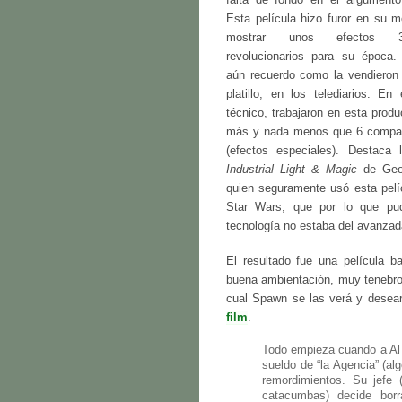
Esta película hizo furor en su 
mostrar unos efectos
revolucionarios para su época
aún recuerdo como la vendiero
platillo, en los telediarios. En
técnico, trabajaron en esta prod
más y nada menos que 6 compa
(efectos especiales). Destaca
Industrial Light & Magic
de Geo
quien seguramente usó esta pelí
Star Wars, que por lo que pu
tecnología no estaba del avanzad
El resultado fue una película ba
buena ambientación, muy tenebros
cual Spawn se las verá y desear
film
.
Todo empieza cuando a Al
sueldo de “la Agencia” (al
remordimientos. Su jefe
catacumbas) decide borr