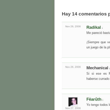
Hay 14 comentarios 
Nov 26,
2006
Radikal
↓
Me pareció bast
¡Siempre que ve
un juego de la p
Nov 26,
2006
Mechanical
Si si ese es M
haberse currado 
Fëarûth
↓
Yo tengo todos l
Nov 27,
2006