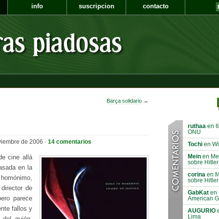
info
suscripcion
contacto
Barça solidario
→
ruthaa
en 6
ONU
viembre de 2006 ·
14 comentarios
Tochi
en Wi
Mein
en Mei
e cine allá
sobre Hitler
asada en la
corina
en Me
o homónimo,
sobre Hitler
director de
GabKat
en 
pero parece
American G
nte fallos y
AUGURIO
e
Lima
 del guión.