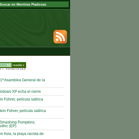
1ª Asamblea General de la
ndows XP echa el cierre
n Führer, película satírica
in Führer, película satírica
Smashing Pumpkins,
othic (EP)
n Asia, la playa racista de