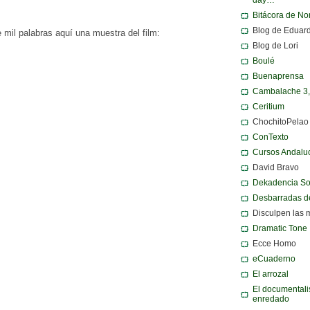
Bitácora de N
Blog de Eduar
il palabras aquí una muestra del film:
Blog de Lori
Boulé
Buenaprensa
Cambalache 3
Ceritium
ChochitoPelao
ConTexto
Cursos Andalu
David Bravo
Dekadencia S
Desbarradas d
Disculpen las 
Dramatic Tone
Ecce Homo
eCuaderno
El arrozal
El documentali
enredado