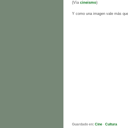
(Vía
cineismo
)
Y como una imagen vale más que m
Guardado en:
Cine
·
Cultura