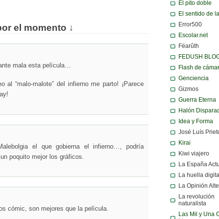
El pito doble
El sentido de l
Error500
por el momento ↓
Escolar.net
Fëarûth
FEDUSH BLO
ante mala esta película…
Flash de cáma
Genciencia
o al “malo-malote” del infierno me parto! ¡Parece
Gizmos
lay!
Guerra Eterna
Halón Dispara
Idea y Forma
José Luís Priet
↓
Kirai
alebolgia el que gobierna el infierno…, podría
Kiwi viajero
un poquito mejor los gráficos.
La España Act
La huella digita
La Opinión Alte
La revolución
naturalista
os cómic, son mejores que la película.
Las Mil y Una 