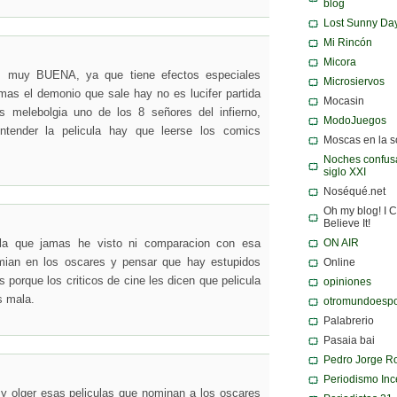
blog
Lost Sunny Da
Mi Rincón
Micora
es muy BUENA, ya que tiene efectos especiales
Microsiervos
as el demonio que sale hay no es lucifer partida
Mocasin
s melebolgia uno de los 8 señores del infierno,
ModoJuegos
tender la pelicula hay que leerse los comics
Moscas en la 
Noches confusa
siglo XXI
Noséqué.net
Oh my blog! I C
Believe It!
ON AIR
ula que jamas he visto ni comparacion con esa
mian en los oscares y pensar que hay estupidos
Online
s porque los criticos de cine les dicen que pelicula
opiniones
s mala.
otromundoespo
Palabrerio
Pasaia bai
Pedro Jorge R
Periodismo Inc
 y olger esas peliculas que nominan a los oscares