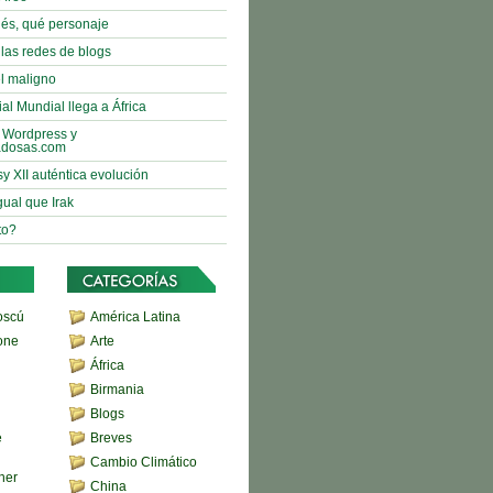
nés, qué personaje
 las redes de blogs
l maligno
al Mundial llega a África
 Wordpress y
adosas.com
sy XII auténtica evolución
gual que Irak
to?
oscú
América Latina
one
Arte
África
Birmania
Blogs
e
Breves
Cambio Climático
her
China