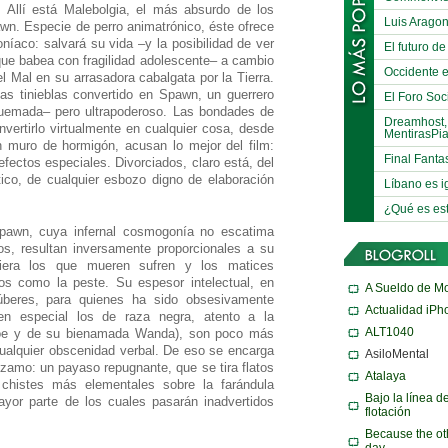
. Allí está Malebolgia, el más absurdo de los
Luis Arago
n. Especie de perro animatrónico, éste ofrece
aco: salvará su vida –y la posibilidad de ver
El futuro de
que babea con fragilidad adolescente– a cambio
Occidente e
el Mal en su arrasadora cabalgata por la Tierra.
as tinieblas convertido en Spawn, un guerrero
El Foro Soci
 quemada– pero ultrapoderoso. Las bondades de
Dreamhost,
vertirlo virtualmente en cualquier cosa, desde
MentirasPi
 muro de hormigón, acusan lo mejor del film:
Final Fanta
efectos especiales. Divorciados, claro está, del
co, de cualquier esbozo digno de elaboración
Líbano es i
¿Qué es es
Spawn, cuya infernal cosmogonía no escatima
s, resultan inversamente proporcionales a su
quiera los que mueren sufren y los matices
os como la peste. Su espesor intelectual, en
A Sueldo de M
púberes, para quienes ha sido obsesivamente
Actualidad iPh
 en especial los de raza negra, atento a la
ALT1040
roe y de su bienamada Wanda), son poco más
cualquier obscenidad verbal. De eso se encarga
AsiloMental
zamo: un payaso repugnante, que se tira flatos
Atalaya
 chistes más elementales sobre la farándula
Bajo la línea d
mayor parte de los cuales pasarán inadvertidos
flotación
Because the ot
day…