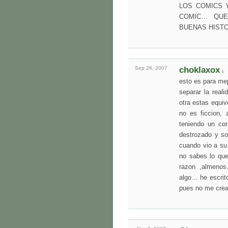
LOS COMICS Y
COMIC… QUE
BUENAS HIST
Sep 26,
2007
choklaxox
↓
esto es para me
separar la reali
otra estas equiv
no es ficcion,
teniendo un co
destrozado y so
cuando vio a su
no sabes lo que
razon ,almenos
algo… he escri
pues no me cre