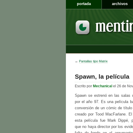
portada
archivos
←
Pantallas tipo Matrix
Spawn, la película
Escrito por
Mechanical
el 26 de No
Spawn se estrenó en las salas d
por el año 97. Es una película b
conversión de un cómic de títul
creado por Tood MacFarlane. El 
esta película fue Mark Dippé, 
que no haya director por los evide
falta de fondo en el argumento