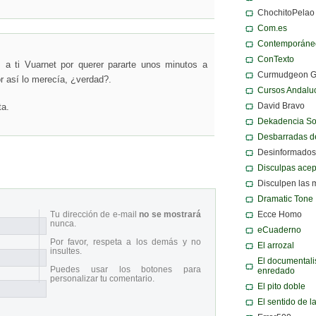
ChochitoPelao
Com.es
Contemporáne
ConTexto
 a ti Vuarnet por querer pararte unos minutos a
Curmudgeon 
or así lo merecía, ¿verdad?.
Cursos Andalu
David Bravo
ta.
Dekadencia S
Desbarradas d
Desinformados
Disculpas ace
Disculpen las 
Dramatic Tone
Ecce Homo
Tu dirección de e-mail
no se mostrará
nunca.
eCuaderno
Por favor, respeta a los demás y no
El arrozal
insultes.
El documentali
Puedes usar los botones para
enredado
personalizar tu comentario.
El pito doble
El sentido de l