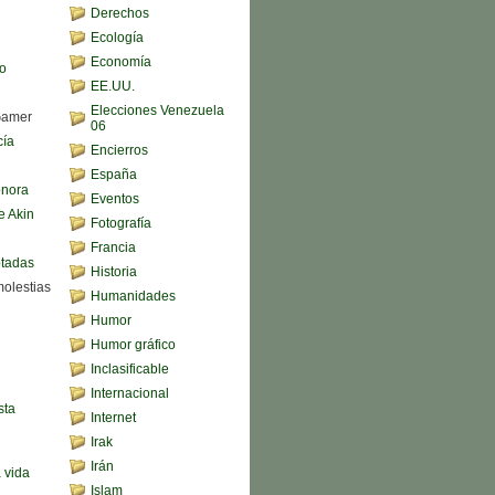
Derechos
Ecología
Economía
o
EE.UU.
Elecciones Venezuela
Gamer
06
cía
Encierros
España
onora
Eventos
e Akin
Fotografía
Francia
ptadas
Historia
molestias
Humanidades
Humor
Humor gráfico
Inclasificable
Internacional
sta
Internet
Irak
Irán
a vida
Islam