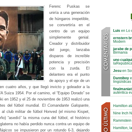
Ferenc Puskas se
uniría a una generación
de húngaros irrepetible,
se convertiría en el
Luis
en Lo 
centro de un equipo
simplemente genial.
ernstern b
Modern
Creador y distribuidor
jarabe de p
del juego, lanzaba
Birmania
disparos de increíble
uno cualqu
potencia y precisión
laRepúblic
con la zurda. El
Jesu
en Sol
delantero era el punto
Danniboy
e
de apoyo y el eje de un
lingüísticas
en cuatro años, y que llegó invicto y goleador a la
finalmaniat
auténtica e
IFA Suiza 1954. Por el camino, el “Equipo Dorado” se
nki en 1952 y el 25 de noviembre de 1953 realizó una
tes del fútbol mundial. El
Comandante Galopante
,
Hamilton at
al club militar de fútbol Honved (el mismo Kispet,
Nine Inch N
) “asedió” la misma cuna del fútbol, el histórico
Rammstein B
glaterra no había perdido nunca contra un equipo de
Hamilton, la
Mágicos
se impusieron por un rotundo 6-3, dejando