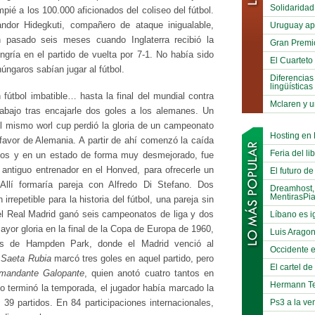
Solidaridad
ié a los 100.000 aficionados del coliseo del fútbol.
dor Hidegkuti, compañero de ataque inigualable,
Uruguay ap
 pasado seis meses cuando Inglaterra recibió la
Gran Premi
ngría en el partido de vuelta por 7-1. No había sido
El Cuarteto
ngaros sabían jugar al fútbol.
Diferencias
lingüísticas
 fútbol imbatible… hasta la final del mundial contra
Mclaren y u
abajo tras encajarle dos goles a los alemanes. Un
l mismo worl cup perdió la gloria de un campeonato
Hosting en
 favor de Alemania. A partir de ahí comenzó la caída
Feria del li
años y en un estado de forma muy desmejorado, fue
 antiguo entrenador en el Honved, para ofrecerle un
El futuro de
Allí formaría pareja con Alfredo Di Stefano. Dos
Dreamhost,
MentirasPi
irrepetible para la historia del fútbol, una pareja sin
Líbano es i
el Real Madrid ganó seis campeonatos de liga y dos
yor gloria en la final de la Copa de Europa de 1960,
Luis Arago
dos de Hampden Park, donde el Madrid venció al
Occidente e
a
Saeta Rubia
marcó tres goles en aquel partido, pero
El cartel d
mandante Galopante
, quien anotó cuatro tantos en
Hermann Te
do terminó la temporada, el jugador había marcado la
Ps3 a la ve
 39 partidos. En 84 participaciones internacionales,