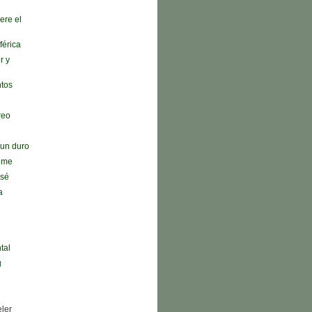
ere el
férica
r y
ntos
reo
n un duro
r me
 sé
a
tal
g
eler