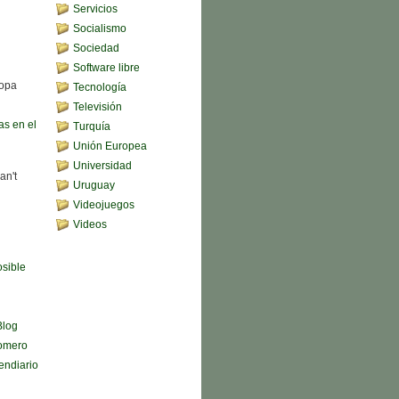
Servicios
Socialismo
Sociedad
Software libre
sopa
Tecnología
Televisión
s en el
Turquía
Unión Europea
Universidad
an't
Uruguay
Videojuegos
Videos
sible
Blog
omero
endiario