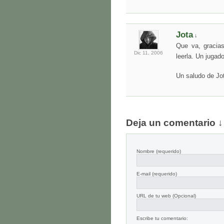
Jota
↓
Que va, gracias
Dic 11,
2006
leerla. Un jugad
Un saludo de Jo
Deja un comentario ↓
Nombre
(requerido)
E-mail
(requerido)
URL de tu web (Opcional)
Escribe tu comentario: