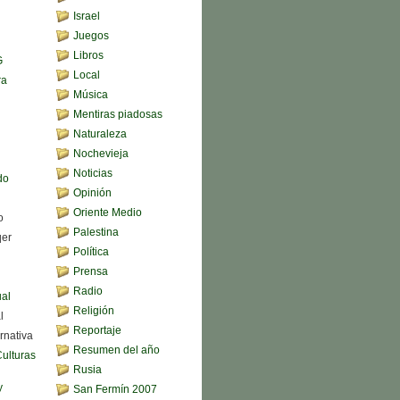
Israel
Juegos
Libros
G
Local
ra
Música
Mentiras piadosas
Naturaleza
Nochevieja
Noticias
do
Opinión
Oriente Medio
o
Palestina
qer
Política
Prensa
Radio
ual
Religión
l
Reportaje
rnativa
Resumen del año
Culturas
Rusia
y
San Fermín 2007