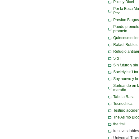
Pixel y Dixel
Por la Boca Mu
Pez
Presión Blogos
Puedo promete
prometo
Quincesetecie
Rafael Robles
Refugio antiaé
SigT
Sin futuro y si
Society isn't fo
Soy nuevo y lo
Surfeando en l
maraña
Tabula Rasa
Tecnochica
Testigo acciden
The Asimo Blo
the frail
tresuvesdobles
Universal Trav