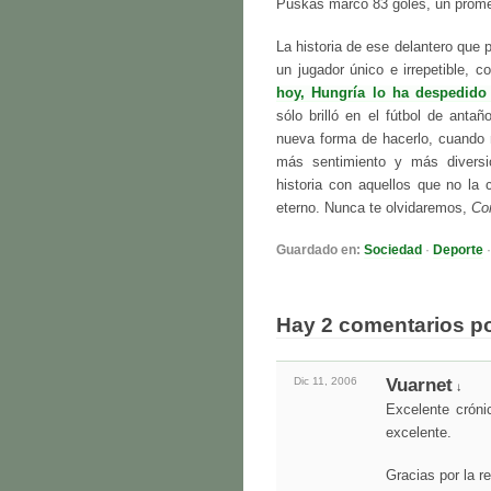
Puskas marcó 83 goles, un prom
La historia de ese delantero que 
un jugador único e irrepetible,
hoy, Hungría lo ha despedido
sólo brilló en el fútbol de anta
nueva forma de hacerlo, cuando n
más sentimiento y más diversi
historia con aquellos que no la
eterno. Nunca te olvidaremos,
Co
Guardado en:
Sociedad
·
Deporte
Hay 2 comentarios p
Dic 11,
2006
Vuarnet
↓
Excelente cróni
excelente.
Gracias por la 