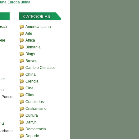
 una Europa unida
oscú
América Latina
Arte
one
África
Birmania
Blogs
Breves
e
Cambio Climático
China
her
Ciencia
Cine
ono
Citas
d Punset
Conciertos
Cristianismo
Cultura
Darfur
,14
Democracia
Barbarie
Deporte