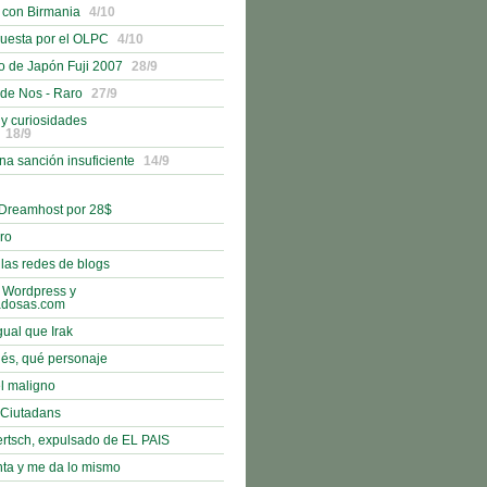
 con Birmania
4/10
uesta por el OLPC
4/10
o de Japón Fuji 2007
28/9
 de Nos - Raro
27/9
 y curiosidades
18/9
na sanción insuficiente
14/9
 Dreamhost por 28$
bro
 las redes de blogs
 Wordpress y
adosas.com
gual que Irak
nés, qué personaje
l maligno
e Ciutadans
rtsch, expulsado de EL PAIS
nta y me da lo mismo