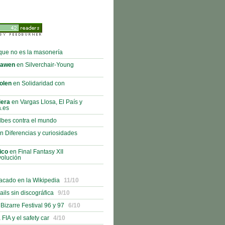
que no es la masonería
rawen
en Silverchair-Young
olen
en Solidaridad con
iera
en Vargas Llosa, El País y
a.es
bes contra el mundo
n Diferencias y curiosidades
ico
en Final Fantasy XII
volución
acado en la Wikipedia
11/10
ails sin discográfica
9/10
izarre Festival 96 y 97
6/10
 FIA y el safety car
4/10