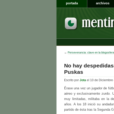
portada
archivos
←
Perseverancia: clave en la blogosfer
No hay despedidas 
Puskas
Escrito por
Jota
el 10 de Diciembre
Érase una vez un jugador de fútb
aéreo y exclusivamente zurdo. U
muy limitadas, militaba en la d
años. A los 18 inició su andadur
partido de ésta tras la Segunda G