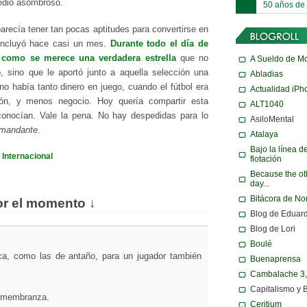
edio asombroso.
50 años de
parecía tener tan pocas aptitudes para convertirse en
 concluyó hace casi un mes.
Durante todo el día de
 como se merece una verdadera estrella
que no
A Sueldo de M
ño, sino que le aportó junto a aquella selección una
Abladias
o había tanto dinero en juego, cuando el fútbol era
Actualidad iPh
ón, y menos negocio. Hoy quería compartir esta
ALT1040
 conocían. Vale la pena. No hay despedidas para lo
AsiloMental
mandante
.
Atalaya
Bajo la línea d
·
Internacional
flotación
Because the ot
day...
Bitácora de N
or el momento ↓
Blog de Eduar
Blog de Lori
Boulé
ca, como las de antaño, para un jugador también
Buenaprensa
Cambalache 3
Capitalismo y 
remembranza.
Ceritium