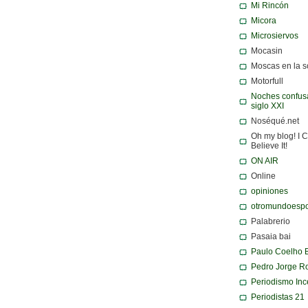
Mi Rincón
Micora
Microsiervos
Mocasin
Moscas en la 
Motorfull
Noches confusa
siglo XXI
Noséqué.net
Oh my blog! I C
Believe It!
ON AIR
Online
opiniones
otromundoespo
Palabrerio
Pasaia bai
Paulo Coelho 
Pedro Jorge R
Periodismo Inc
Periodistas 21