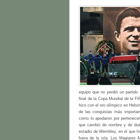
equipo que no perdió un partido 
final de la Copa Mundial de la F
hizo con el oro olímpico en Helsi
de las conquistas más importan
como lo apodaron por pertenecer 
que cambió de nombre y de dueño
estadio de Wembley, en el que In
fuera de la isla. Los
Magiares 