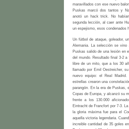
maravillados con ese nuevo balomp
Puskas marcó dos tantos y Nan
anotó un hack trick. No habían
segunda lección, al caer ante Hu
un espejismo, esos condenados hú
Un fútbol de ataque, goleador, un
Alemania. La selección se vino 
Puskas salido de una lesión en e
del mundo. Resultado final 3-2 a
libre de un mito, que a los 30 
llamado por Emil Oestreicher, su
nuevo equipo: el Real Madrid. 
estrellas crearon una constelación 
parangón. En la era de Puskas, 
Copas de Europa, y alcanzó su ma
frente a los 130.000 aficiona
Eintracht de Francfort por 7-3. L
la gloria máxima fue para el
Co
aquella victoria legendaria. Cuan
increible cantidad de 35 goles en