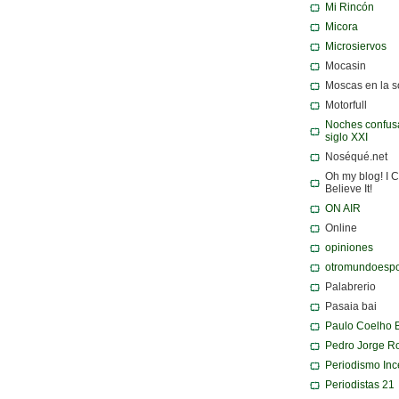
Mi Rincón
Micora
Microsiervos
Mocasin
Moscas en la 
Motorfull
Noches confusa
siglo XXI
Noséqué.net
Oh my blog! I C
Believe It!
ON AIR
Online
opiniones
otromundoespo
Palabrerio
Pasaia bai
Paulo Coelho 
Pedro Jorge R
Periodismo Inc
Periodistas 21