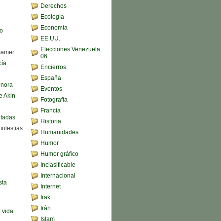
Derechos
Ecología
Economía
o
EE.UU.
Elecciones Venezuela
Gamer
06
cía
Encierros
España
onora
Eventos
e Akin
Fotografía
Francia
ptadas
Historia
molestias
Humanidades
Humor
Humor gráfico
Inclasificable
Internacional
sta
Internet
Irak
Irán
a vida
Islam