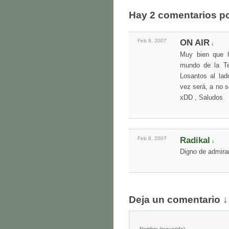
Hay 2 comentarios p
Feb 8,
2007
ON AIR
↓
Muy bien que h
mundo de la Tel
Losantos al lad
vez será, a no s
xDD , Saludos
Feb 8,
2007
Radikal
↓
Digno de admirar
Deja un comentario ↓
Nombre
(requerido)