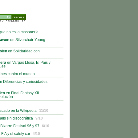
que no es la masonería
rawen
en Silverchair-Young
olen
en Solidaridad con
iera
en Vargas Llosa, El País y
a.es
bes contra el mundo
n Diferencias y curiosidades
ico
en Final Fantasy XII
volución
acado en la Wikipedia
11/10
ails sin discográfica
9/10
izarre Festival 96 y 97
6/10
 FIA y el safety car
4/10