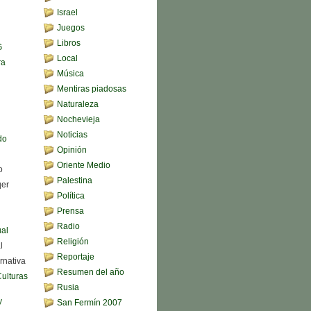
Israel
Juegos
Libros
G
Local
ra
Música
Mentiras piadosas
Naturaleza
Nochevieja
Noticias
do
Opinión
Oriente Medio
o
Palestina
qer
Política
Prensa
Radio
ual
Religión
l
Reportaje
rnativa
Resumen del año
Culturas
Rusia
y
San Fermín 2007