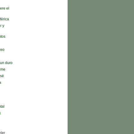
ere el
férica
r y
ntos
reo
n un duro
r me
 sé
a
tal
g
eler