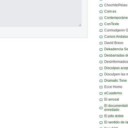
ChochitoPelao
Com.es
Contemporáne
ConTexto
Curmudgeon 
Cursos Andalu
David Bravo
Dekadencia S
Desbarradas d
Desinformados
Disculpas ace
Disculpen las 
Dramatic Tone
Ecce Homo
eCuaderno
El arrozal
El documentali
enredado
El pito doble
El sentido de l