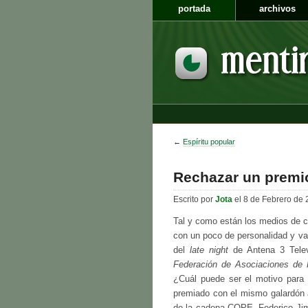
portada
archivos
←
Espíritu popular
Rechazar un premio
Escrito por
Jota
el 8 de Febrero de 
Tal y como están los medios de c
con un poco de personalidad y va
del
late night
de Antena 3 Telev
Federación de Asociaciones de 
¿Cuál puede ser el motivo para
premiado con el mismo galardón a
de la cadena COPE, Federico Jimé