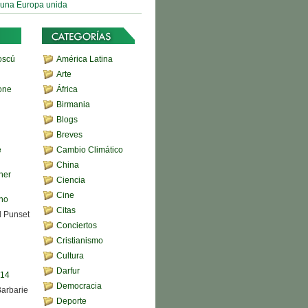
 una Europa unida
oscú
América Latina
Arte
one
África
Birmania
Blogs
Breves
e
Cambio Climático
China
her
Ciencia
Cine
ono
Citas
d Punset
Conciertos
Cristianismo
Cultura
Darfur
,14
Democracia
Barbarie
Deporte