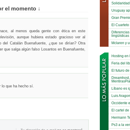
Solidaridad
or el momento ↓
Uruguay ap
Gran Premi
El Cuarteto
ace, al menos queda gente con ética en este
Diferencias
lingüísticas
evisión, aunque hubiera estado gracioso ver al
Mclaren y u
o del Catalán Buenafuente, ¿que se dirían? Otra
er que salga algún falso Losantos en Buenafuente,
Hosting en
Feria del li
El futuro de
Dreamhost,
MentirasPi
 lo que ha hecho sí.
Líbano es i
Luis Arago
Occidente e
El cartel d
Hermann Te
Ps3 a la ve