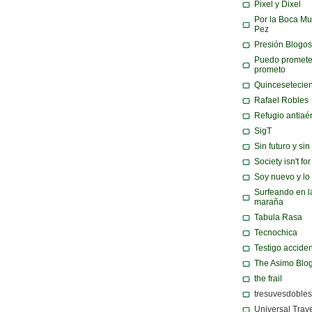
Pixel y Dixel
Por la Boca Mu
Pez
Presión Blogos
Puedo promete
prometo
Quincesetecie
Rafael Robles
Refugio antiaé
SigT
Sin futuro y si
Society isn't fo
Soy nuevo y lo
Surfeando en l
maraña
Tabula Rasa
Tecnochica
Testigo acciden
The Asimo Blo
the frail
tresuvesdobles
Universal Trav