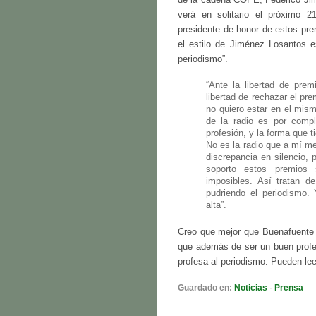
verá en solitario el próximo 2
presidente de honor de estos pre
el estilo de Jiménez Losantos 
periodismo”.
“Ante la libertad de prem
libertad de rechazar el pr
no quiero estar en el mis
de la radio es por comp
profesión, y la forma que 
No es la radio que a mí me
discrepancia en silencio, 
soporto estos premios 
imposibles. Así tratan 
pudriendo el periodismo. 
alta”.
Creo que mejor que Buenafuente 
que además de ser un buen profe
profesa al periodismo. Pueden lee
Guardado en:
Noticias
·
Prensa