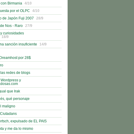
 con Birmania
4/10
uesta por el OLPC
4/10
o de Japón Fuji 2007
28/9
 de Nos - Raro
27/9
 y curiosidades
18/9
na sanción insuficiente
14/9
 Dreamhost por 28$
bro
 las redes de blogs
 Wordpress y
adosas.com
gual que Irak
nés, qué personaje
l maligno
e Ciutadans
rtsch, expulsado de EL PAIS
nta y me da lo mismo