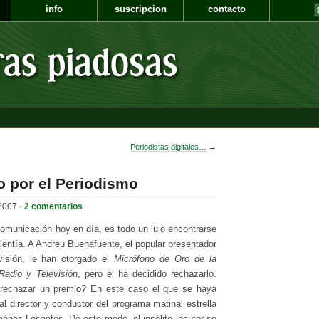
info
suscripcion
contacto
Periodistas digitales…
→
 por el Periodismo
2007 ·
2 comentarios
omunicación hoy en día, es todo un lujo encontrarse
lentía. A Andreu Buenafuente, el popular presentador
isión, le han otorgado el
Micrófono de Oro de la
Radio y Televisión
, pero él ha decidido rechazarlo.
 rechazar un premio? En este caso el que se haya
l director y conductor del programa matinal estrella
nez Losantos. De este modo, el insólito locutor se