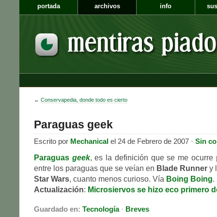
portada
archivos
info
sus
←
Conservapedia, donde todo es cierto
Paraguas geek
Escrito por
Mechanical
el 24 de Febrero de 2007 ·
Sin c
Paraguas
geek
, es la definición que se me ocurre
entre los paraguas que se veían en
Blade Runner
y 
Star Wars
, cuanto menos curioso. Vía
Boing Boing
.
Actualización
:
Microsiervos se hizo eco primero d
Guardado en:
Tecnología
·
Breves