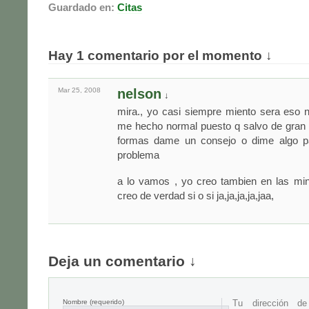
Guardado en:
Citas
Hay 1 comentario por el momento ↓
Mar 25,
2008
nelson
↓
mira., yo casi siempre miento sera eso 
me hecho normal puesto q salvo de gran
formas dame un consejo o dime algo p
problema
a lo vamos , yo creo tambien en las min
creo de verdad si o si ja,ja,ja,ja,jaa,
Deja un comentario ↓
Nombre
(requerido)
Tu dirección d