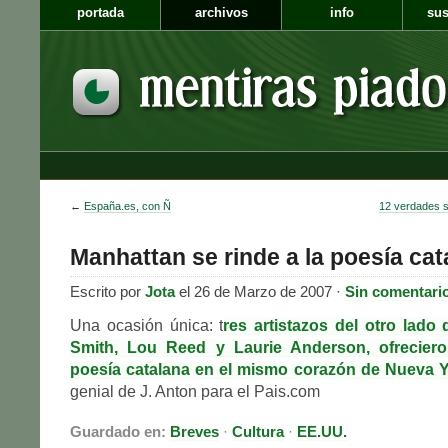
portada
archivos
info
sus
←
España.es, con Ñ
12 verdades 
Manhattan se rinde a la poesía cat
Escrito por
Jota
el 26 de Marzo de 2007 ·
Sin comentari
Una ocasión única: t
res artistazos del otro lado 
Smith, Lou Reed y Laurie Anderson, ofreciero
poesía catalana en el mismo corazón de Nueva Y
genial de J. Anton para el Pais.com
Guardado en:
Breves
·
Cultura
·
EE.UU.