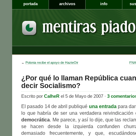
portada
archivos
info
sus
←
Polonia recibe el apoyo de HazteOir
FNAC
¿Por qué lo llaman República cua
decir Socialismo?
Escrito por
CalheR
el 5 de Mayo de 2007 ·
3 comentario
El pasado 14 de abril publiqué
una entrada
para dar
lo que habría de ser una verdadera reivindicación
democrática
. Me parece, y así lo dije, que las rec
se hacen desde la izquierda confunden churr
demasiado frecuentemente, y que, escudándo