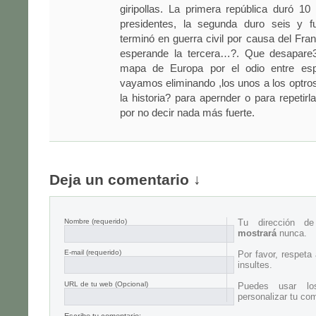
giripollas. La primera república duró 1
presidentes, la segunda duro seis y 
terminó en guerra civil por causa del Fra
esperande la tercera…?. Que desapare
mapa de Europa por el odio entre es
vayamos eliminando ,los unos a los optro
la historia? para apernder o para repetirla
por no decir nada más fuerte.
Deja un comentario ↓
Nombre
(requerido)
Tu dirección d
mostrará
nunca.
E-mail
(requerido)
Por favor, respeta
insultes.
URL de tu web (Opcional)
Puedes usar lo
personalizar tu com
Escribe tu comentario: