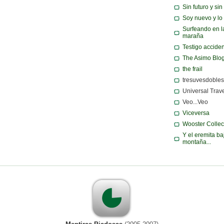
Sin futuro y si
Soy nuevo y lo
Surfeando en l
maraña
Testigo acciden
The Asimo Blo
the frail
tresuvesdobles
Universal Trav
Veo...Veo
Viceversa
Wooster Collec
Y el eremita ba
montaña...