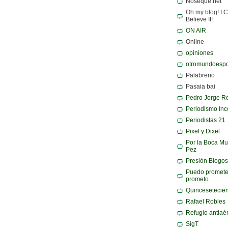
Noséqué.net
Oh my blog! I C
Believe It!
ON AIR
Online
opiniones
otromundoespo
Palabrerio
Pasaia bai
Pedro Jorge R
Periodismo Inc
Periodistas 21
Pixel y Dixel
Por la Boca Mu
Pez
Presión Blogos
Puedo promete
prometo
Quincesetecie
Rafael Robles
Refugio antiaé
SigT