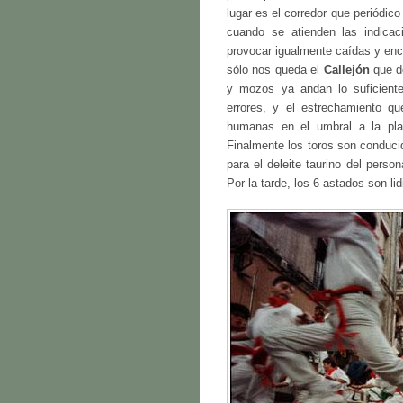
lugar es el corredor que periódico
cuando se atienden las indicac
provocar igualmente caídas y enc
sólo nos queda el
Callejón
que d
y mozos ya andan lo suficient
errores, y el estrechamiento 
humanas en el umbral a la plaz
Finalmente los toros son conducid
para el deleite taurino del perso
Por la tarde, los 6 astados son li