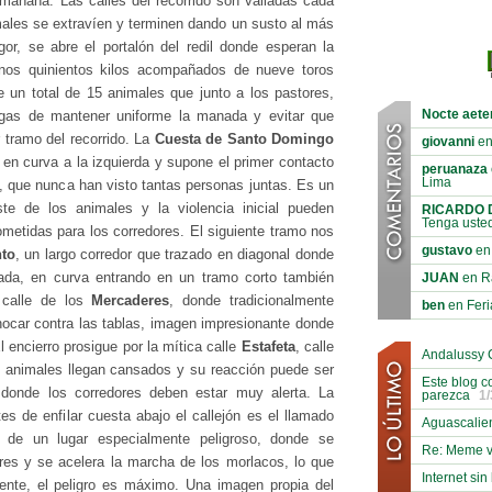
mañana. Las calles del recorrido son valladas cada
imales se extravíen y terminen dando un susto al más
gor, se abre el portalón del redil donde esperan la
 unos quinientos kilos acompañados de nueve toros
 un total de 15 animales que junto a los pastores,
Nocte aete
igas de mantener uniforme la manada y evitar que
r tramo del recorrido. La
Cuesta de Santo Domingo
giovanni
en
 en curva a la izquierda y supone el primer contacto
peruanaza
Lima
, que nunca han visto tantas personas juntas. Es un
ste de los animales y la violencia inicial pueden
RICARDO 
Tenga usted
etidas para los corredores. El siguiente tramo nos
gustavo
en 
nto
, un largo corredor que trazado en diagonal donde
ada, en curva entrando en un tramo corto también
JUAN
en R
 calle de los
Mercaderes
, donde tradicionalmente
ben
en Feria
hocar contra las tablas, imagen impresionante donde
l encierro prosigue por la mítica calle
Estafeta
, calle
Andalussy C
s animales llegan cansados y su reacción puede ser
Este blog c
donde los corredores deben estar muy alerta. La
parezca
1/
tes de enfilar cuesta abajo el callejón es el llamado
Aguascalie
a de un lugar especialmente peligroso, donde se
Re: Meme v
res y se acelera la marcha de los morlacos, lo que
Internet sin
ente, el peligro es máximo. Una imagen propia del