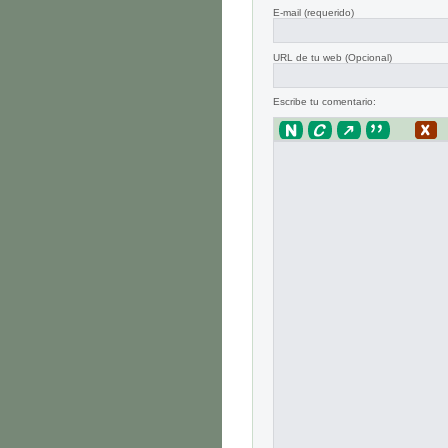
E-mail
(requerido)
URL de tu web (Opcional)
Escribe tu comentario: