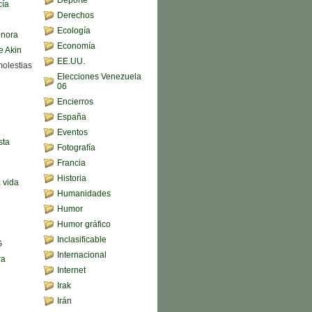
cía
Derechos
Ecología
onora
Economía
e Akin
EE.UU.
molestias
Elecciones Venezuela
06
Encierros
España
Eventos
sta
Fotografía
Francia
Historia
a vida
Humanidades
Humor
Humor gráfico
Inclasificable
G
Internacional
ra
Internet
Irak
Irán