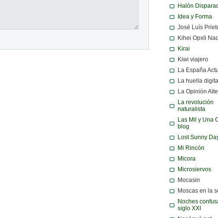
Halón Dispara
Idea y Forma
José Luís Priet
Kihei Opxli Na
Kirai
Kiwi viajero
La España Act
La huella digita
La Opinión Alte
La revolución
naturalista
Las Mil y Una 
blog
Lost Sunny Da
Mi Rincón
Micora
Microsiervos
Mocasin
Moscas en la 
Noches confusa
siglo XXI