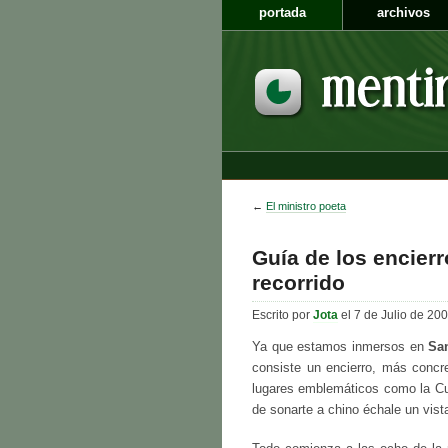
portada
archivos
←
El ministro poeta
Guía de los encierr
recorrido
Escrito por
Jota
el 7 de Julio de 20
Ya que estamos inmersos en
Sa
consiste un encierro, más concr
lugares emblemáticos como la Cu
de sonarte a chino échale un vist