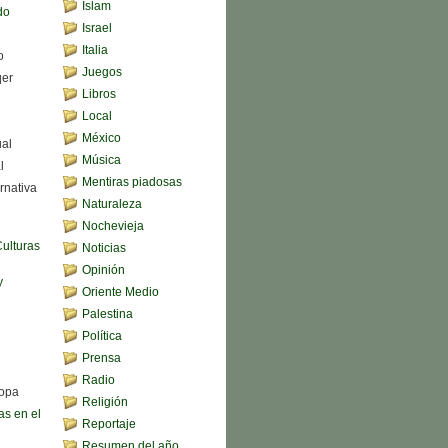
Islam
do
Israel
Italia
o
Juegos
qer
Libros
Local
México
ual
Música
l
Mentiras piadosas
rnativa
Naturaleza
Nochevieja
Culturas
Noticias
Opinión
y
Oriente Medio
Palestina
Política
Prensa
Radio
sopa
Religión
s en el
Reportaje
Resumen del año