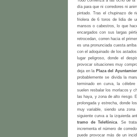
Todo comienza a las ocho de la 
día para que ni corredores ni an
pintado. Tras el chupinazo de ri
friolera de 6 toros de lidia de
mansos o cabestros, lo que hace
encargados con sus largas pért
retrocedan, corren hacia el prime
es una pronunciada cuesta arriba
con el adoquinado de los astados
lugar peligroso, donde el despi
provocar situaciones muy comprom
deja en la
Plaza del Ayuntamie
probablemente se divida la man
terminado en curva, la célebre
suelen resbalar los morlacos y c
las haya, y zona de alto riesgo. E
prolongada y estrecha, donde lo
muy variable, siendo una zona 
siguiente curva a la izquierda an
tramo de Telefónica
. Se trat
incrementa el número de corredo
puede provocar más de un incid