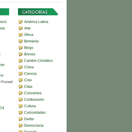
oscú
América Latina
one
Arte
África
Birmania
Blogs
e
Breves
Cambio Climático
her
China
Ciencia
ono
Cine
d Punset
Citas
Conciertos
Cristianismo
Cultura
,14
Curiosidades
Darfur
Democracia
Deporte