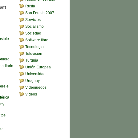
Rusia
an't
San Fermín 2007
Servicios
Socialismo
Sociedad
sible
Software libre
Tecnología
Televisión
omero
Turquía
endiario
Unión Europea
Universidad
Uruguay
ere el
Videojuegos
Videos
férica
r y
ntos
reo