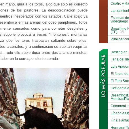
Cuatro y R
 en mano, guía a los toros, algo que sólo es correcto
iones de los pastores. La descoordinación puede
Lanzamient
uentros inesperados con los astados. Calle abajo ya
Escenas de
videojuego
esemboca en las arenas del coso pamplonés. Toros
emente cansados como para cometer despistes y
Smashing P
(EP)
3/1
que supone provoca a veces “montones”, montañas
Publicar co
a que los toros traspasan saltando sobre ellos.
os a corrales, y a continuación se sueltan vaquillas
Hosting en
nal. Todo ello suele durar entre dos a cinco minutos.
diados en la correspondiente corrida.
Feria del li
Luis Arago
El futuro de
El Foro Soci
Occidente e
Dreamhost,
MentirasPi
Comment is
Líbano es i
Final Fanta
Hermann Te