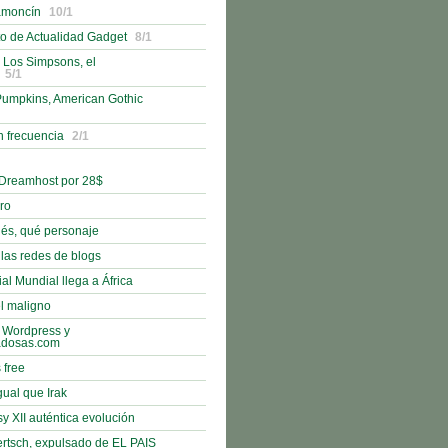
amoncín
10/1
o de Actualidad Gadget
8/1
 Los Simpsons, el
5/1
umpkins, American Gothic
n frecuencia
2/1
 Dreamhost por 28$
bro
nés, qué personaje
 las redes de blogs
al Mundial llega a África
l maligno
 Wordpress y
adosas.com
 free
gual que Irak
sy XII auténtica evolución
rtsch, expulsado de EL PAIS