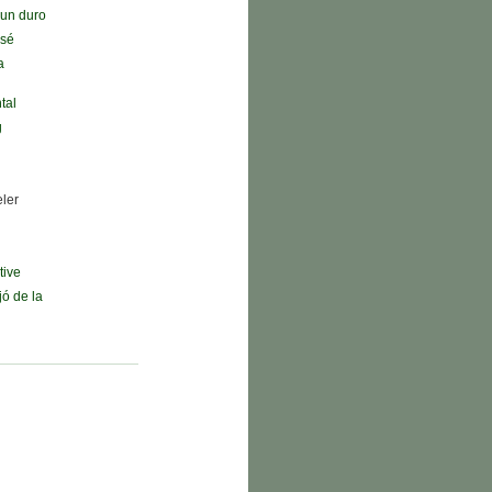
n un duro
 sé
a
tal
g
eler
tive
jó de la