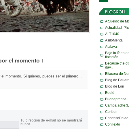
A Sueldo de M
Actualidad iPh
ALT1040
AsiloMental
Atalaya
Bajo la línea d
flotación
por el momento ↓
Because the ot
day...
Bitácora de N
el momento. Si quieres, puedes ser el primero...
Blog de Eduar
Blog de Lori
Boulé
Buenaprensa
Cambalache 3
Ceritium
ChochitoPelao
Tu dirección de e-mail
no se mostrará
nunca.
ConTexto