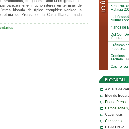
s americanos, en general, sean unos ignorantes,
smos parecen tener mucho interés en terminar de
Kimi Raikko
Malasia 20
ltima historia de típica estupidez yankee la
ecretaria de Prensa de la Casa Blanca –nada
La búsqueda
culturas an
4 años de 
entarios
Def Con Do
tú
11/2
Crónicas de
propuesta.
Crónicas de
escuela.
6
Casino real
A vuelta de cor
Blog de Eduar
Buena Prensa
Cambalache 3
Caosmosis
Cartoones
David Bravo