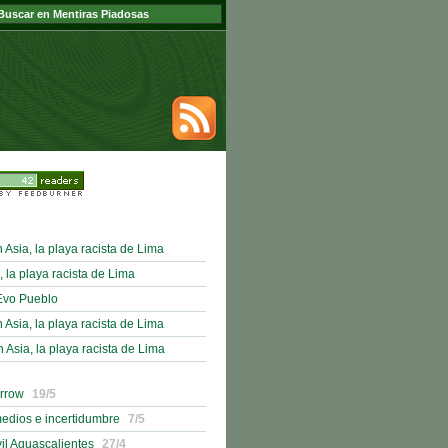
sia, la playa racista de Lima
, la playa racista de Lima
Evo Pueblo
sia, la playa racista de Lima
sia, la playa racista de Lima
orrow
19/5
medios e incertidumbre
7/5
il Aguascalientes
27/4