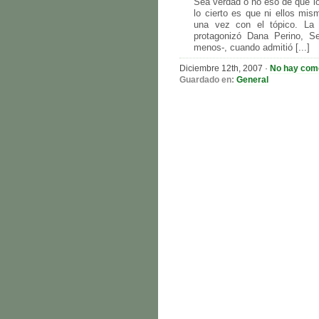
Sea verdad o no eso de que lo
lo cierto es que ni ellos mi
una vez con el tópico. La ú
protagonizó Dana Perino, S
menos-, cuando admitió [...]
Diciembre 12th, 2007 ·
No hay com
Guardado en:
General