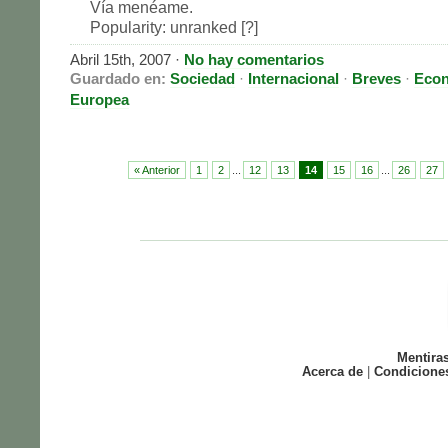
Vía menéame.
Popularity: unranked [?]
Abril 15th, 2007
·
No hay comentarios
Guardado en:
Sociedad
·
Internacional
·
Breves
·
Eco
Europea
« Anterior
1
2
...
12
13
14
15
16
...
26
27
Mentira
Acerca de
|
Condicione