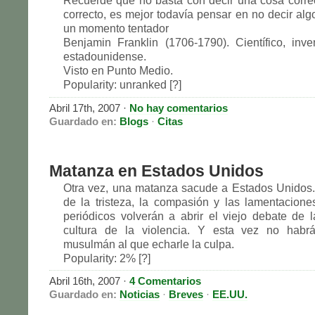
Recuerde que no basta con decir una cosa correc
correcto, es mejor todavía pensar en no decir alg
un momento tentador
Benjamin Franklin (1706-1790). Científico, inven
estadounidense.
Visto en Punto Medio.
Popularity: unranked [?]
Abril 17th, 2007
·
No hay comentarios
Guardado en:
Blogs
·
Citas
Matanza en Estados Unidos
Otra vez, una matanza sacude a Estados Unidos.
de la tristeza, la compasión y las lamentacion
periódicos volverán a abrir el viejo debate de 
cultura de la violencia. Y esta vez no habr
musulmán al que echarle la culpa.
Popularity: 2% [?]
Abril 16th, 2007
·
4 Comentarios
Guardado en:
Noticias
·
Breves
·
EE.UU.