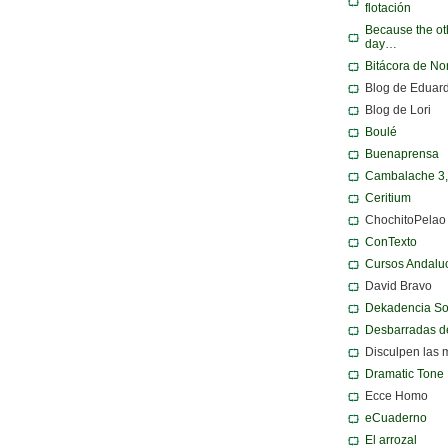
flotación
Because the ot
day…
Bitácora de N
Blog de Eduar
Blog de Lori
Boulé
Buenaprensa
Cambalache 3
Ceritium
ChochitoPelao
ConTexto
Cursos Andalu
David Bravo
Dekadencia S
Desbarradas d
Disculpen las 
Dramatic Tone
Ecce Homo
eCuaderno
El arrozal