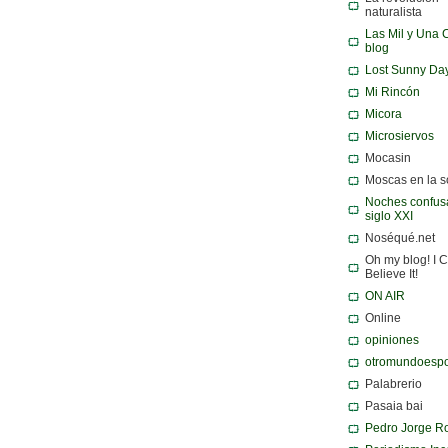
naturalista
Las Mil y Una 
blog
Lost Sunny Da
Mi Rincón
Micora
Microsiervos
Mocasin
Moscas en la 
Noches confusa
siglo XXI
Noséqué.net
Oh my blog! I C
Believe It!
ON AIR
Online
opiniones
otromundoespo
Palabrerio
Pasaia bai
Pedro Jorge R