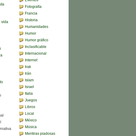
sta
Fotografía
Francia
Historia
a vida
Humanidades
Humor
Humor gráfico
Inclasificable
G
Internacional
ra
Internet
Irak
Irán
Islam
do
Israel
Italia
o
Juegos
Libros
Local
ual
México
l
Música
rnativa
Mentiras piadosas