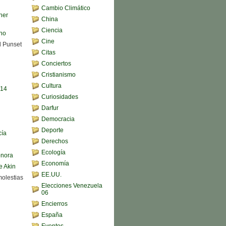
Cambio Climático
her
China
Ciencia
ono
Cine
d Punset
Citas
Conciertos
Cristianismo
Cultura
,14
Curiosidades
Darfur
Democracia
Deporte
cía
Derechos
Ecología
onora
Economía
e Akin
EE.UU.
molestias
Elecciones Venezuela
06
Encierros
España
Eventos