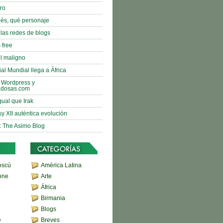
bro
nés, qué personaje
 las redes de blogs
 free
l maligno
al Mundial llega a África
 Wordpress y
adosas.com
gual que Irak
sy XII auténtica evolución
: The Asimo Blog
oscú
América Latina
one
Arte
África
Birmania
Blogs
e
Breves