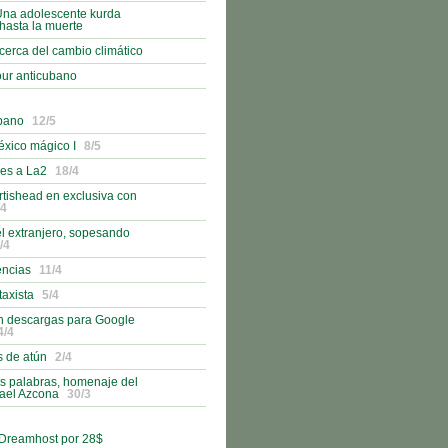
na adolescente kurda
hasta la muerte
cerca del cambio climático
ur anticubano
ubano
12/5
éxico mágico I
8/5
es a La2
18/4
rtishead en exclusiva con
/4
l extranjero, sopesando
/4
encias
11/4
taxista
5/4
n descargas para Google
4/4
s de atún
2/4
s palabras, homenaje del
fael Azcona
30/3
 Dreamhost por 28$