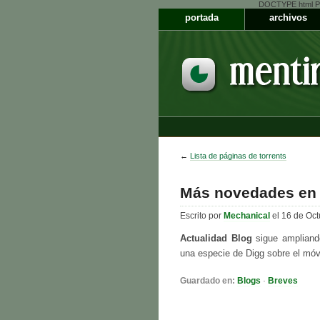
DOCTYPE html PUB
portada
archivos
←
Lista de páginas de torrents
Más novedades en 
Escrito por
Mechanical
el 16 de Oct
Actualidad Blog
sigue ampliand
una especie de Digg sobre el móvi
Guardado en:
Blogs
·
Breves