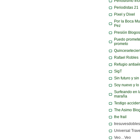
Periodismo Inc
Periodistas 21
Pixel y Dixel
Por la Boca Mu
Pez
Presión Blogos
Puedo promete
prometo
Quincesetecie
Rafael Robles
Refugio antiaé
SigT
Sin futuro y si
Soy nuevo y lo
Surfeando en l
maraña
Testigo acciden
The Asimo Blo
the frail
tresuvesdobles
Universal Trav
Veo…Veo