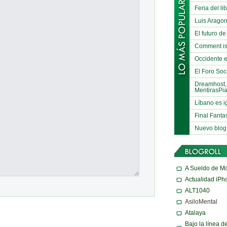
Feria del li
Luis Arago
El futuro de
Comment is
Occidente e
El Foro Soci
Dreamhost,
MentirasPi
Líbano es i
Final Fanta
Nuevo blog
A Sueldo de M
Actualidad iPh
ALT1040
AsiloMental
Atalaya
Bajo la línea d