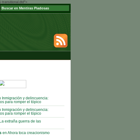
ransitional.dtd">
 Inmigración y delincuencia:
os para romper el tópico
 Inmigración y delincuencia:
os para romper el tópico
La extraña guerra de las
s
en Ahora toca creacionismo