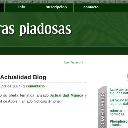
LIC "-//W3C//DTD XHTML 1.0 Transitional//EN" "http://www.w3.org/TR/xhtml1/DTD/xhtml1-t
info
suscripcion
contacto
Los Tabacchi
→
Actualidad Blog
ubre de 2007 ·
1 comentario
juankubr
en
algunos dat
o su oferta temática lanzado
Actualidad Música
y
juankubr
en
l de Apple, llamado Noticias iPhone.
algunos dat
roberto
en 
hormigas
Phosphoro
islámico