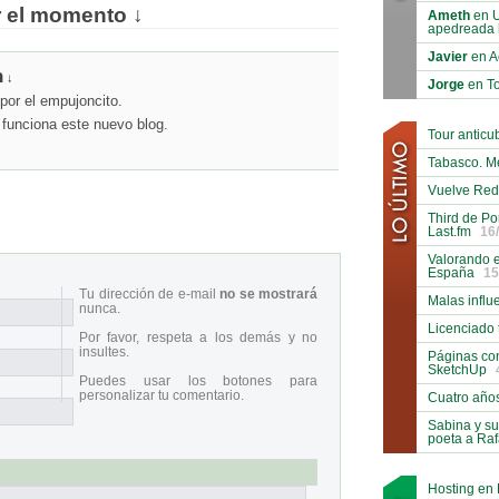
r el momento ↓
Ameth
en U
apedreada 
Javier
en A
n
↓
Jorge
en To
por el empujoncito.
 funciona este nuevo blog.
Tour antic
Tabasco. M
Vuelve Red
Third de Po
Last.fm
16
Valorando e
España
15
Tu dirección de e-mail
no se mostrará
Malas influ
nunca.
Licenciado 
Por favor, respeta a los demás y no
insultes.
Páginas co
SketchUp
Puedes usar los botones para
personalizar tu comentario.
Cuatro año
Sabina y su
poeta a Ra
Hosting en