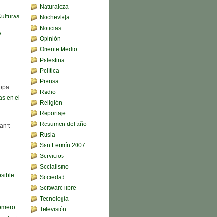
Naturaleza
Culturas
Nochevieja
Noticias
y
Opinión
Oriente Medio
Palestina
Política
Prensa
sopa
Radio
s en el
Religión
Reportaje
Resumen del año
an’t
Rusia
San Fermín 2007
Servicios
Socialismo
sible
Sociedad
Software libre
Tecnología
omero
Televisión