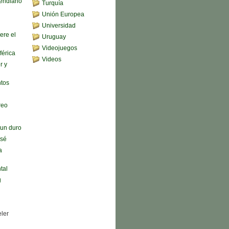
endiario
Turquía
Unión Europea
Universidad
ere el
Uruguay
Videojuegos
férica
Videos
r y
ntos
reo
n un duro
 sé
a
tal
g
eler