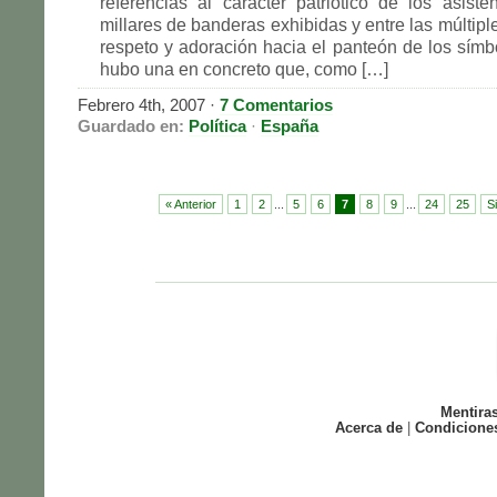
referencias al carácter patriótico de los asisten
millares de banderas exhibidas y entre las múltip
respeto y adoración hacia el panteón de los símb
hubo una en concreto que, como […]
Febrero 4th, 2007
·
7 Comentarios
Guardado en:
Política
·
España
« Anterior
1
2
...
5
6
7
8
9
...
24
25
S
Mentira
Acerca de
|
Condicione